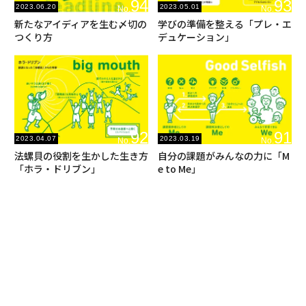
94
93
2023.06.20
2023.05.01
No.
No.
新たなアイディアを生む〆切の
学びの準備を整える「プレ・エ
つくり方
デュケーション」
92
91
2023.04.07
2023.03.19
No.
No.
法螺貝の役割を生かした生き方
自分の課題がみんなの力に「M
「ホラ・ドリブン」
e to Me」