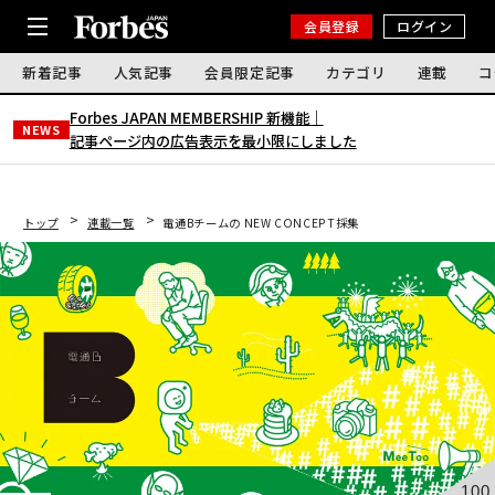
会員登録
ログイン
新着記事
人気記事
会員限定記事
カテゴリ
連載
コ
Forbes JAPAN MEMBERSHIP 新機能｜
NEWS
記事ページ内の広告表示を最小限にしました
トップ
連載一覧
電通Bチームの NEW CONCEPT採集
100