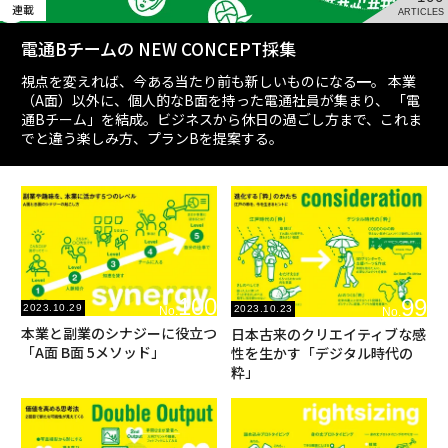
連載
ARTICLES
電通Bチームの NEW CONCEPT採集
視点を変えれば、今ある当たり前も新しいものになる━。 本業
（A面）以外に、個人的なB面を持った電通社員が集まり、 「電
通Bチーム」を結成。ビジネスから休日の過ごし方まで、これま
でと違う楽しみ方、プランBを提案する。
100
99
2023.10.29
2023.10.23
No.
No.
本業と副業のシナジーに役立つ
日本古来のクリエイティブな感
「A面 B面 5メソッド」
性を生かす「デジタル時代の
粋」