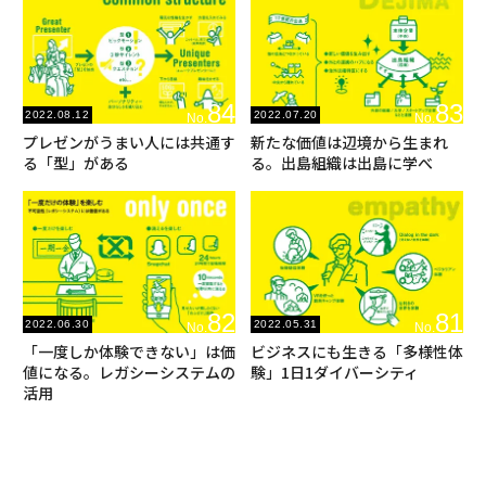
84
83
2022.08.12
2022.07.20
No.
No.
プレゼンがうまい人には共通す
新たな価値は辺境から生まれ
る「型」がある
る。出島組織は出島に学べ
82
81
2022.06.30
2022.05.31
No.
No.
「一度しか体験できない」は価
ビジネスにも生きる「多様性体
値になる。レガシーシステムの
験」1日1ダイバーシティ
活用