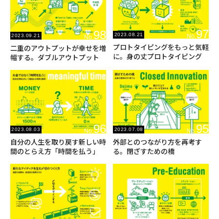
97
98
2023.08.21
2023.09.21
No.
No.
プロトタイピングをもっと気軽
二重のアウトプットが幸せを増
に。身の丈プロトタイピング
幅する。ダブルアウトプット
96
95
2023.08.03
2023.07.08
No.
No.
自分の人生を取り戻す新しい時
外部とのつながり方を再考す
間のとらえ方「時間を払う」
る。閉ざすための橋