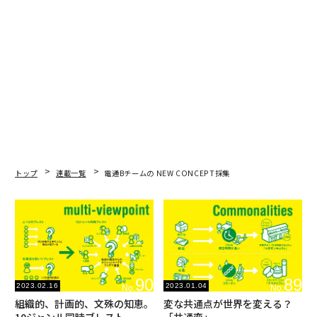
トップ
連載一覧
電通Bチームの NEW CONCEPT採集
90
89
2023.02.16
2023.01.04
No.
No.
組織的、計画的、文殊の知恵。
変な共通点が世界を変える？