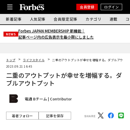
会員登録
ログイン
新着記事
人気記事
会員限定記事
カテゴリ
連載
コ
Forbes JAPAN MEMBERSHIP 新機能｜
NEWS
記事ページ内の広告表示を最小限にしました
トップ
ライフスタイル
二重のアウトプットが幸せを増幅する。ダブルアウトプ
2023.09.21 16:45
二重のアウトプットが幸せを増幅する。ダ
ブルアウトプット
電通 Bチーム | Contributor
著者フォロー
記事を保存