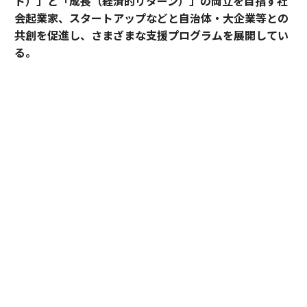
ト）」と「成長（経済的リターン）」の両立を目指す社
会起業家、スタートアップなどと自治体・大企業等との
共創を促進し、さまざまな支援プログラムを展開してい
る。
2026年5月のデモデイでは、アクセラレーションプログ
ラムに参加したスタートアップ5社がピッチ大会形式で
成果を披露した。
最優秀賞に輝いたのは、アフリカ農村部の情報・金融格
差に挑むDots forの大場カルロス。優秀賞には、子供の
送迎と放課後の居場所を結ぶhabの豊田洋平が選ばれ
た。2人の起業家は、プログラムを通じて何を手にした
のか。
アフリカの農村に、通信と「繋ぐ手段」を届け
る