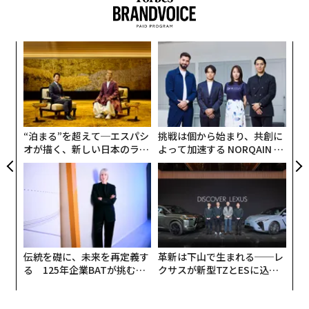
「
3
C
内
る
グ
実
全
“泊まる”を超えて─エスパシ
挑戦は個から始まり、共創に
オが描く、新しい日本のラグ
よって加速する NORQAIN JA
ジュアリー（中編）
PAN 特別座談会
伝統を礎に、未来を再定義す
革新は下山で生まれる──レ
る 125年企業BATが挑むス
クサスが新型TZとESに込め
モークレスな未来
た「DISCOVER」の哲学