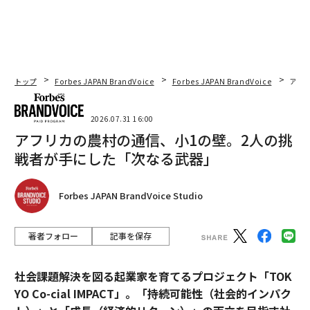
トップ
Forbes JAPAN BrandVoice
Forbes JAPAN BrandVoice
アフ
2026.07.31 16:00
アフリカの農村の通信、小1の壁。2人の挑
戦者が手にした「次なる武器」
Forbes JAPAN BrandVoice Studio
著者フォロー
記事を保存
社会課題解決を図る起業家を育てるプロジェクト「TOK
YO Co-cial IMPACT」。
「持続可能性（社会的インパク