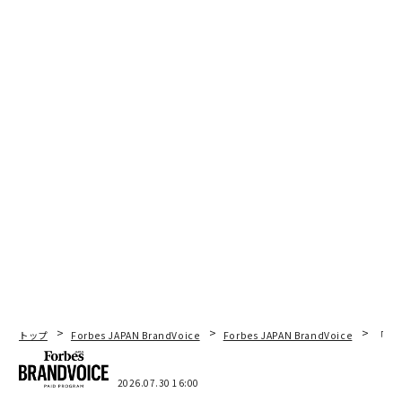
トップ
Forbes JAPAN BrandVoice
Forbes JAPAN BrandVoice
「コン
2026.07.30 16:00