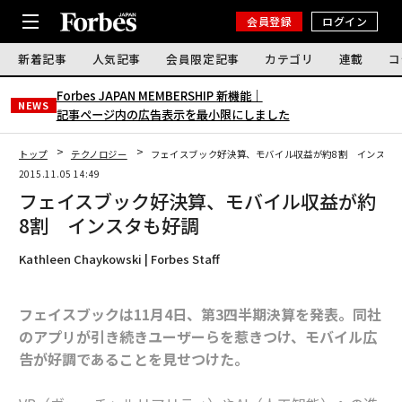
会員登録
ログイン
新着記事
人気記事
会員限定記事
カテゴリ
連載
コ
Forbes JAPAN MEMBERSHIP 新機能｜
NEWS
記事ページ内の広告表示を最小限にしました
トップ
テクノロジー
フェイスブック好決算、モバイル収益が約8割 インスタ
2015.11.05 14:49
フェイスブック好決算、モバイル収益が約
8割 インスタも好調
Kathleen Chaykowski | Forbes Staff
フェイスブックは11月4日、第3四半期決算を発表。同社
のアプリが引き続きユーザーらを惹きつけ、モバイル広
告が好調であることを見せつけた。