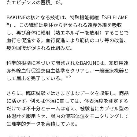
たエビデンスの蓄積」だ。
BAKUNEの核となる技術は、特殊機能繊維「SELFLAME
®」。この繊維は身体から発せられる遠赤外線を吸収
し、再び身体に輻射（熱エネルギーを放射）することで
血行を促進する。血行促進により筋肉のコリ等の改善、
疲労回復が促される仕組みだ。
科学的根拠に基づいて開発されたBAKUNEは、家庭用遠
赤外線血行促進衣自主基準をクリアし、一般医療機器と
※2
して届出を完了している。
さらに、臨床試験ではさまざまなデータを収集し、商品
に活かす。例えば体温に関しては、体表温度を測定する
だけでは不十分とチームは考え、被験者にカプセル型の
体温計を服用させ、腸内の深部体温をモニタリングして
生理学的データを蓄積している。