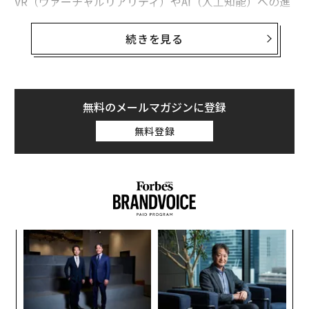
VR（ヴァーチャルリアリティ）やAI（人工知能）への進
出、さらには220億ドル（約2.7兆円）という巨費を投じ
たメッセージアプリ、WhatsAppの買収といったコスト
続きを見る
増にも関わらず、売上高は45億ドル（約5470億円）と、
前年同期の32億ドルから41％増加。アナリスト予測の43
億7千万ドルを上回った。
無料のメールマガジンに登録
売上に占めるモバイル広告の割合は78%と、前年同期の
無料登録
66%から上昇。利益は8億9600万ドルで、前年同期の8億
600万ドルから11%の上昇となった。
─レ
な
込め
術
た
小1
挑
ア
にし
よっ
PA