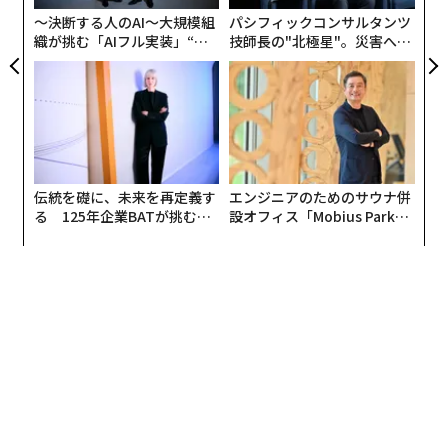
〜決断する人のAI〜大規模組
パシフィックコンサルタンツ
織が挑む「AIフル実装」“使
技師長の"北極星"。災害への
う”企業から“動く”企業へ【N
無力感を乗り越え見つけた、
TTドコモビジネス×PwC】
防災一筋20年の答え
伝統を礎に、未来を再定義す
エンジニアのためのサウナ併
る 125年企業BATが挑むス
設オフィス「Mobius Park」
モークレスな未来
がオープン──タマディック
が健康経営を徹底する理由
文＝キャサリン・チャイコフスキー（Forbes）/ 翻訳編集＝上田裕資