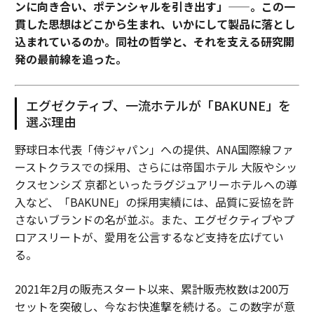
ンに向き合い、ポテンシャルを引き出す」——。この一
貫した思想はどこから生まれ、いかにして製品に落とし
込まれているのか。同社の哲学と、それを支える研究開
発の最前線を追った。
エグゼクティブ、一流ホテルが「BAKUNE」を
選ぶ理由
野球日本代表「侍ジャパン」への提供、ANA国際線ファ
ーストクラスでの採用、さらには帝国ホテル 大阪やシッ
クスセンシズ 京都といったラグジュアリーホテルへの導
入など、「BAKUNE」の採用実績には、品質に妥協を許
さないブランドの名が並ぶ。また、エグゼクティブやプ
ロアスリートが、愛用を公言するなど支持を広げてい
る。
2021年2月の販売スタート以来、累計販売枚数は200万
セットを突破し、今なお快進撃を続ける。この数字が意