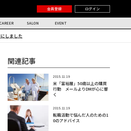
会員登録
ログイン
CAREER
SALON
EVENT
限にしました
関連記事
2015.11.19
米「富裕層」50歳以上の購買
行動 メールよりDMが心に響
く
2015.11.19
転職活動で悩んだ人のための1
0のアドバイス