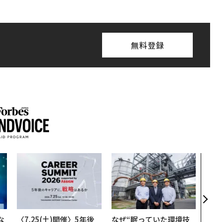
無料登録
「老
創業
カク
る、
な
〈7.25(土)開催〉5年後
なぜ“眠っていた環境技