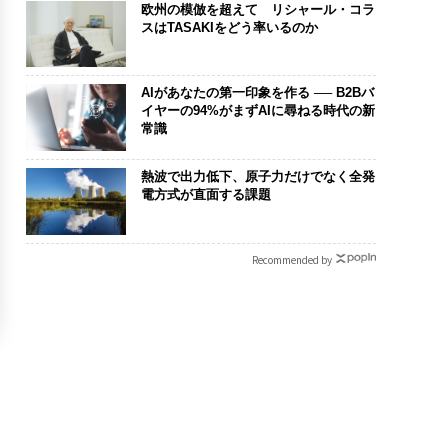
欧州の模倣を超えて リシャール・コラ
スはTASAKIをどう率いるのか
AIがあなたの第一印象を作る ── B2Bバ
イヤーの94%がまずAIに尋ねる時代の新
常識
熱波で出力低下、原子力だけでなく全発
電方式が直面する課題
Recommended by