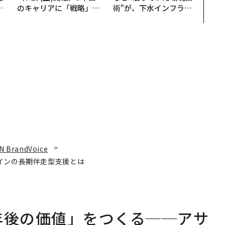
で
のキャリアに「戦略」は
術”が、下水インフラを
哲
あるか。トップエグゼク
変えたのか──産総研×
ティブのキャリアに触れ
月島JFEアクアソリュー
る1日│CAREER SUMMI
ションの10年
T 2026
N BrandVoice
インの長期伴走型支援とは
年後の価値」をつくる──アサ