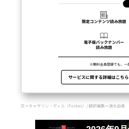
文＝キャサリン・ディル（Forbes）/ 翻訳編集＝速水由美