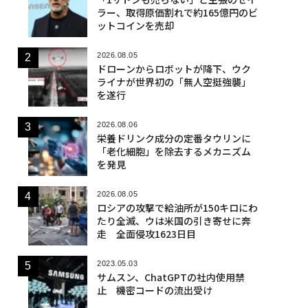
ラー、取得原価割れで約165億円のビ
ットコインを売却
2026.08.05
ドローンからロボットが降下、ウク
ライナが世界初の「無人空挺強襲」
を遂行
2026.08.06
栄養ドリンク成分の定番タウリンに
「老化細胞」を除去するメカニズム
を発見
2026.08.05
ロシアの攻撃で給油所が150キロにわ
たり全滅、ウは米国の引き寄せに奔
走 全面侵攻1623日目
2023.05.03
サムスン、ChatGPTの社内使用禁
止 機密コードの流出受け