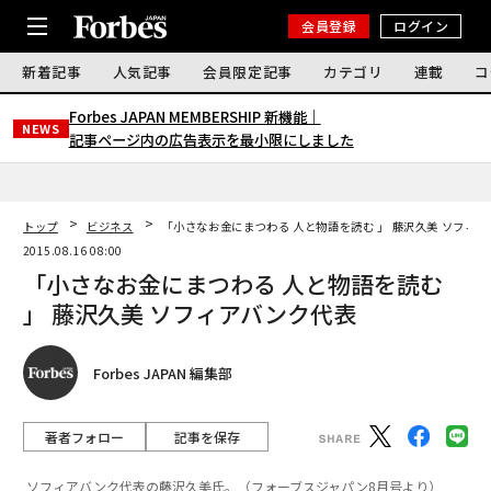
会員登録
ログイン
新着記事
人気記事
会員限定記事
カテゴリ
連載
コ
Forbes JAPAN MEMBERSHIP 新機能｜
NEWS
記事ページ内の広告表示を最小限にしました
トップ
ビジネス
「小さなお金にまつわる 人と物語を読む 」 藤沢久美 ソフィ
2015.08.16 08:00
「小さなお金にまつわる 人と物語を読む
」 藤沢久美 ソフィアバンク代表
Forbes JAPAN 編集部
著者フォロー
記事を保存
ソフィアバンク代表の藤沢久美氏。（フォーブスジャパン8月号より）