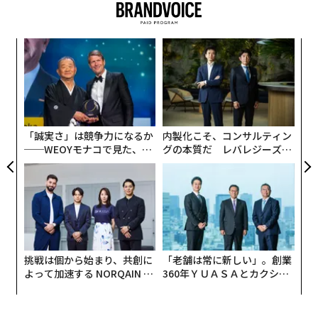
な
術
た
目
ア
の
ン
「誠実さ」は競争力になるか
内製化こそ、コンサルティン
──WEOYモナコで見た、く
グの本質だ レバレジーズが
ら寿司の経営哲学
実践する、次世代ファームの
全貌
挑戦は個から始まり、共創に
「老舗は常に新しい」。創業
よって加速する NORQAIN JA
360年ＹＵＡＳＡとカクシン
PAN 特別座談会
CEO田尻望が語る、AIを超え
る人の価値