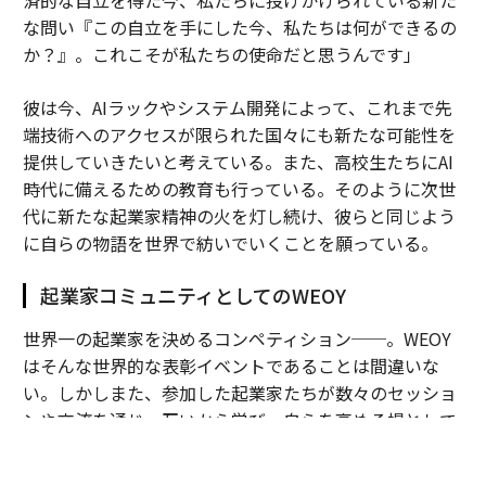
済的な自立を得た今、私たちに投げかけられている新た
な問い『この自立を手にした今、私たちは何ができるの
か？』。これこそが私たちの使命だと思うんです」
彼は今、AIラックやシステム開発によって、これまで先
端技術へのアクセスが限られた国々にも新たな可能性を
提供していきたいと考えている。また、高校生たちにAI
時代に備えるための教育も行っている。そのように次世
代に新たな起業家精神の火を灯し続け、彼らと同じよう
に自らの物語を世界で紡いでいくことを願っている。
起業家コミュニティとしてのWEOY
世界一の起業家を決めるコンペティション──。WEOY
はそんな世界的な表彰イベントであることは間違いな
い。しかしまた、参加した起業家たちが数々のセッショ
ンや交流を通じ、互いから学び、自らを高める場として
も機能している。だからこそ、自身がウィナーとして参
加する年だけでなく、幾度もこのモナコの地に足を運