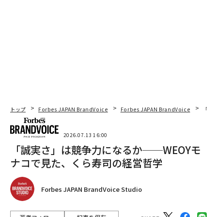
トップ
Forbes JAPAN BrandVoice
Forbes JAPAN BrandVoice
「誠
2026.07.13 16:00
「誠実さ」は競争力になるか──WEOYモ
ナコで見た、くら寿司の経営哲学
Forbes JAPAN BrandVoice Studio