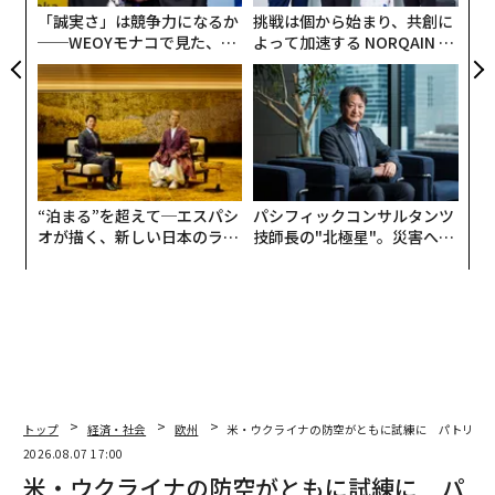
ェ
「誠実さ」は競争力になるか
挑戦は個から始まり、共創に
──WEOYモナコで見た、く
よって加速する NORQAIN JA
ら寿司の経営哲学
PAN 特別座談会
“泊まる”を超えて─エスパシ
パシフィックコンサルタンツ
オが描く、新しい日本のラグ
技師長の"北極星"。災害への
ジュアリー（中編）
無力感を乗り越え見つけた、
防災一筋20年の答え
トップ
経済・社会
欧州
米・ウクライナの防空がともに試練に パトリオ
2026.08.07 17:00
米・ウクライナの防空がともに試練に パ