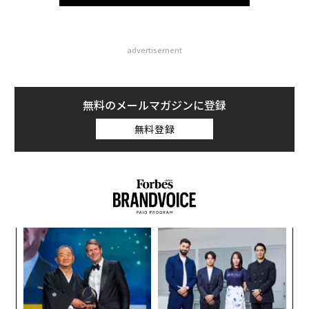
advertisement
無料のメールマガジンに登録
無料登録
なく
目
Ja
の
er」
ン
〜
金
個