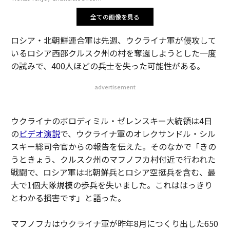
全ての画像を見る
ロシア・北朝鮮連合軍は先週、ウクライナ軍が侵攻して
いるロシア西部クルスク州の村を奪還しようとした一度
の試みで、400人ほどの兵士を失った可能性がある。
advertisement
ウクライナのボロディミル・ゼレンスキー大統領は4日
の
ビデオ演説
で、ウクライナ軍のオレクサンドル・シル
スキー総司令官からの報告を伝えた。そのなかで「きの
うときょう、クルスク州のマフノフカ村付近で行われた
戦闘で、ロシア軍は北朝鮮兵とロシア空挺兵を含む、最
大で1個大隊規模の歩兵を失いました。これははっきり
とわかる損害です」と語った。
マフノフカはウクライナ軍が昨年8月につくり出した650