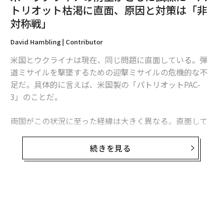
トリオット枯渇に直面、原因と対策は「非
対称戦」
David Hambling | Contributor
米国とウクライナは現在、同じ問題に直面している。弾
道ミサイルを撃墜するための迎撃ミサイルの危機的な不
足だ。具体的に言えば、米国製の「パトリオットPAC-
3」のことだ。
両国がこの状況に至った経緯は大きく異なる。直面して
いる課題は本質的に同じだが、模索する解決策もまた大
きく異なるものになるかもしれない。これは非対称戦、
続きを見る
つまり敵に貴重な資源をより多く消耗させる方法をめぐ
る問題であり、この分野では、相手よりも多くの資金を
投入できることを頼みにしてきた米国防総省よりも、限
られた資源で戦ってきたウクライナに分がある。
無料のメールマガジンに登録
無料登録
ウクライナへの長期にわたる「ミサイル攻囲」