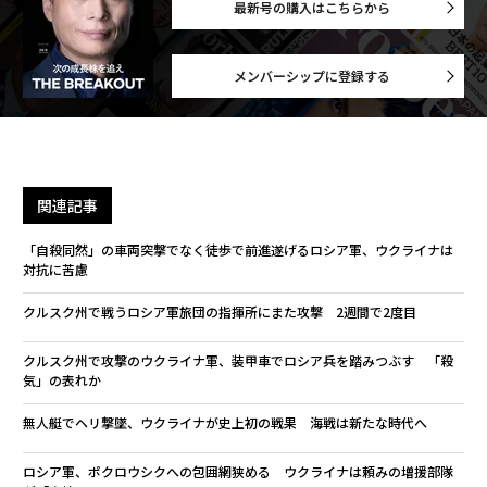
最新号の購入はこちらから
メンバーシップに登録する
関連記事
「自殺同然」の車両突撃でなく徒歩で前進遂げるロシア軍、ウクライナは
対抗に苦慮
クルスク州で戦うロシア軍旅団の指揮所にまた攻撃 2週間で2度目
クルスク州で攻撃のウクライナ軍、装甲車でロシア兵を踏みつぶす 「殺
気」の表れか
無人艇でヘリ撃墜、ウクライナが史上初の戦果 海戦は新たな時代へ
ロシア軍、ポクロウシクへの包囲網狭める ウクライナは頼みの増援部隊