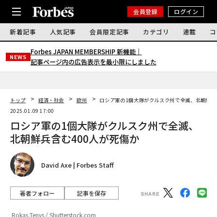
会員登録
ログイン
新着記事
人気記事
会員限定記事
カテゴリ
連載
コ
Forbes JAPAN MEMBERSHIP 新機能｜
NEWS
記事ページ内の広告表示を最小限にしました
トップ
経済・社会
欧州
ロシア軍の1個大隊がクルスク州で全滅、北朝鮮兵
2025.01.09 17:00
ロシア軍の1個大隊がクルスク州で全滅、
北朝鮮兵含む400人が死傷か
David Axe | Forbes Staff
著者フォロー
記事を保存
Rokas Tenys / Shutterstock.com