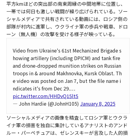
平方kmほどの突出部の南東周縁の中間地帯に位置し、
一帯では何日も激しい戦闘が繰り広げられている。ソー
シャルメディアで共有されている動画には、ロシア側の
部隊が村内に進軍し、ウクライナ軍の歩兵や戦車、ドロ
ーン（無人機）の攻撃を受ける様子が映っている。
Video from Ukraine's 61st Mechanized Brigade s
howing artillery (including DPICM) and tank fire
and drone-dropped munition strikes on Russian
troops in & around Makhnovka, Kursk Oblast. Th
e video was posted on Jan 7, but the file name i
ndicates it's from Dec 29.…
pic.twitter.com/HHDvQ15lt5
— John Hardie (@JohnH105)
January 8, 2025
ソーシャルメディアの画像を精査してロシア軍とウクラ
イナ軍の損害を独自に集計しているアナリストのアンド
ルー・パーペチュアは、ゼレンスキーが言及した人的損