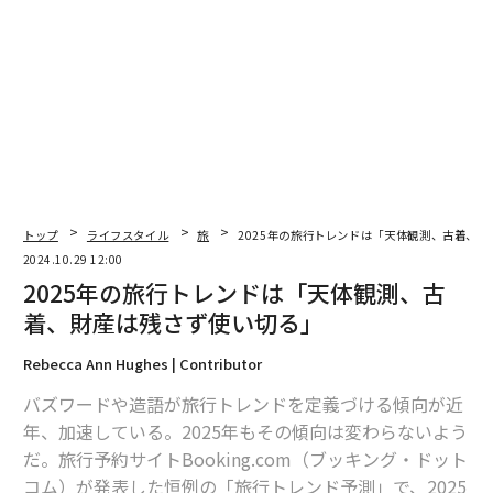
下が独自開発された専用リグ。左上がEOS R5C、、右上がRF5.2mm F2.8 L DUAL FI
SHEYE。
この映像からVRコンテンツ『SPACE JOURNEY TO THE
EARTH』が制作された。11月13日から15日まで、幕張
メッセで開催される「Inter BEE 2024」のキヤノンブー
トップ
ライフスタイル
旅
2025年の旅行トレンドは「天体観測、古着、
スで初お披露目になるということだ。それ以後の展開は
2024.10.29 12:00
明らかにされていないが、イマジカはこのノウハウを活
2025年の旅行トレンドは「天体観測、古
かし次世代の映像制作技術の発展に貢献していくと話し
着、財産は残さず使い切る」
ている。
Rebecca Ann Hughes | Contributor
バズワードや造語が旅行トレンドを定義づける傾向が近
年、加速している。2025年もその傾向は変わらないよう
だ。旅行予約サイトBooking.com（ブッキング・ドット
コム）が発表した恒例の「旅行トレンド予測」で、2025