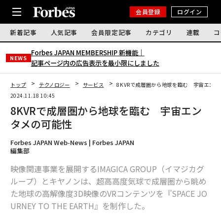
会員登録
ログイン
新着記事
人気記事
会員限定記事
カテゴリ
連載
コ
Forbes JAPAN MEMBERSHIP 新機能｜
NEWS
記事ページ内の広告表示を最小限にしました
トップ
テクノロジー
サービス
8KVRで成層圏から地球を臨む 宇宙エンタ
2024.11.18 10:45
8KVRで成層圏から地球を臨む 宇宙エン
タメの可能性
Forbes JAPAN Web-News | Forbes JAPAN
編集部
映像関連事業を展開するIMAGICA GROUP（イマジカグ
ループ）とキヤノンは、超高高度気球で成層圏から眺め
た地球の高解像度3D映像のVRコンテンツを『SPACE JO
URNEY TO THE EARTH』を制作した。