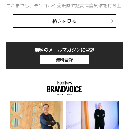
これまでも、モンゴルや愛媛県で超高高度気球を打ち上
げ8Kの360度VRコンテンツを制作する実証実験を行って
きたイマジカだが、さらに品質を高める必要性を感じて
続きを見る
いた。一方、キヤノンは、エンターテインメント、教
育、観光などの分野で活躍できる実写VRコンテンツに着
目してEOS VR SYSTEMの開発を進めてきた。この両社
の方向性が一致し、イマジカの映像制作技術とキヤノン
無料のメールマガジンに登録
のイメージング技術を融合させることで、「細部の解像
無料登録
感、色、ダイナミックレンジの広がりまで、飛躍的に画
質、品質の高い撮影」が実現した。
挑
よっ
PA
〜
織