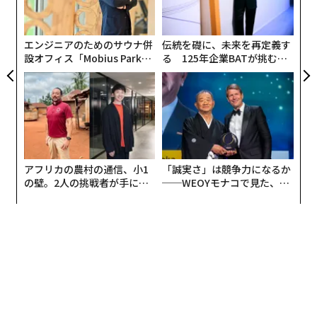
織
う
2026年9月号発売中
T
エンジニアのためのサウナ併
伝統を礎に、未来を再定義す
設オフィス「Mobius Park」
る 125年企業BATが挑むス
半数を超える62％が「夜空を堪能できる観光地に行きたい」と回答（Getty Image
がオープン──タマディック
モークレスな未来
最新号の購入はこちらから
s）
が健康経営を徹底する理由
宇宙旅行の実現が近づくなか、旅行者は宇宙とのつなが
りを感じられる場所に目を向け始めている。そして2025
メンバーシップに登録する
年には、宇宙旅行よりも達成しやすい方法での宇宙探求
を目指すだろう。
アフリカの農村の通信、小1
「誠実さ」は競争力になるか
ブッキング・ドットコムが実施した2025年旅行トレンド
の壁。2人の挑戦者が手にし
──WEOYモナコで見た、く
た「次なる武器」
ら寿司の経営哲学
調査では、半数を超える62％が、人でごった返す日中を
関連記事
避けて真夜中の魔法を楽しめるよう、「夜空を堪能でき
2025年の旅行トレンドは「天体観測、古着、財産は残さず使い切る」
る観光地に行きたい」と回答した。例えば、満天に輝く
星を眺める「星浴」、ガイド付きの天体観測や星座観
「月に家を建てる」HAKUTO-Rの月面アートミッション
測、一生に一度しか見られない天体ショーなどが、恒星
や惑星を楽しめるアドベンチャーとして人気だ。
『パシリム』のデル・トロ監督、生成AIアートを「スクリーンセーバー」
と一蹴