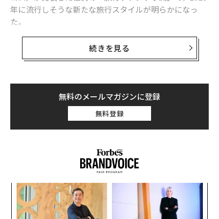
年に流行しそうな新たな旅行スタイルが明らかになっ
た。
今回の予測では、年齢や性別、ジェンダーなどのタイプ
続きを見る
別に期待される旅行の在り方や、「人としての成長」や
「自分探し」のための個人旅行は却下されている。で
は、2025年旅行トレンド予測の目玉と、このトレンドに
乗った旅ができる欧州の行先を紹介しよう。
2022年にイマジカは同コンテンツのパイロット版を発表
無料のメールマガジンに登録
しているが、その際に「プラネタリウムをはじめさまざ
天体観測が楽しめる冷涼な旅先が人気に
無料登録
まなエンタテインメント施設などへの展開も視野に入
れ、さらなる実験および開発を継続」すると話してい
た。これがもっと身近に体験できるようになることを期
待したい。
プレスリリース
挑
よっ
文 ＝ 金井哲夫
PA
〜