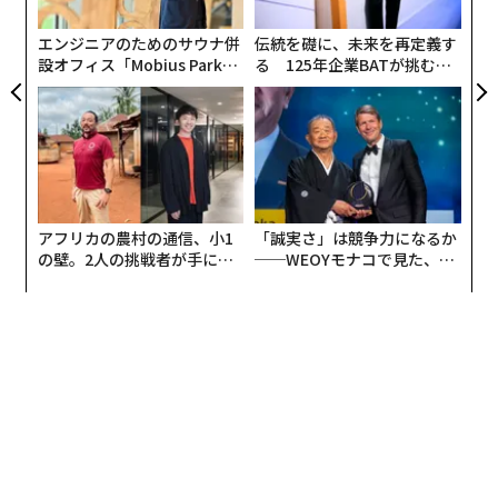
う
T
エンジニアのためのサウナ併
伝統を礎に、未来を再定義す
設オフィス「Mobius Park」
る 125年企業BATが挑むス
気球には、イマジカのグループ会社で映像機器の開発を
がオープン──タマディック
モークレスな未来
が健康経営を徹底する理由
行うフォトロンが開発した専用リグに、魚眼レンズを2
つ搭載したVR用レンズRF5.2mm F2.8 L DUAL FISHEYE
を装着したキヤノンのハイエンドカメラEOS R5Cを搭載
し、モンゴルの大地から高度約2万5000メートルの成層
圏まで打ち上げた。「モンゴル縦貫鉄道を下に見なが
アフリカの農村の通信、小1
「誠実さ」は競争力になるか
ら」飛行し、「雪の中の山や川などの細部がはっきりと
の壁。2人の挑戦者が手にし
──WEOYモナコで見た、く
視認できる」ということだ。
た「次なる武器」
ら寿司の経営哲学