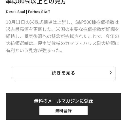
率は80％以上との見方
Derek Saul | Forbes Staff
10月11日の米株式相場は上昇し、S&P500種株価指数は
過去最高値を更新した。米国の主要な株価指数が好調を
維持し、景気後退への懸念が払拭されたことで、今年の
大統領選挙は、民主党候補のカマラ・ハリス副大統領に
有利という見方が強まった。
11日の市場でS&P500は0.6％高をつけ、史上最高値の58
15ポイントで取引を終えた。他の主要な株価指数のダウ
続きを見る
平均も1％高で、42864ドルの過去最高値で終了した。
同日の株価の上昇は、JPモルガン・チェース（11日に
4％高）やウェルズ・ファーゴ（同6％高）などの銀行大
無料のメールマガジンに登録
手が発表した第3四半期の利益が予想を上回ったことに
無料登録
後押しされた。JPモルガンの最高財務責任者（CFO）の
ジェレミー・バーナムは、消費者の支出パターンが「健