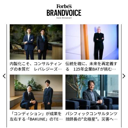
全な財務状況や力強い労働市場、足元の無着陸（ノーラ
ンディング）の経済シナリオと一致している」と述べ
た。
創業
な
シン
術
超え
た
“
ア
シ
グ
内製化こそ、コンサルティン
伝統を礎に、未来を再定義す
グの本質だ レバレジーズが
る 125年企業BATが挑むス
実践する、次世代ファームの
モークレスな未来
全貌
「コンディション」が成果を
パシフィックコンサルタンツ
左右する――「BAKUNE」のTEN
技師長の"北極星"。災害への
TIALが支える「挑戦者の明
無力感を乗り越え見つけた、