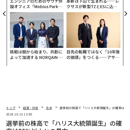
エンジニアのためのサウナ併
革新は下山で生まれる──レ
設オフィス「Mobius Park」
クサスが新型TZとESに込め
がオープン──タマディック
た「DISCOVER」の哲学
が健康経営を徹底する理由
挑戦は個から始まり、共創に
目先の転職ではなく「10年後
よって加速する NORQAIN JA
の価値」をつくる──アサイ
PAN 特別座談会
ンの長期伴走型支援とは
トップ
経済・社会
北米
選挙前の株高で「ハリス大統領誕生」の確率は80
2024.10.15 13:00
選挙前の株高で「ハリス大統領誕生」の確