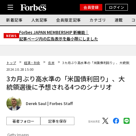
会員登録
ログイン
新着記事
人気記事
会員限定記事
カテゴリ
連載
コ
Forbes JAPAN MEMBERSHIP 新機能｜
NEWS
記事ページ内の広告表示を最小限にしました
トップ
経済・社会
北米
3カ月ぶり高水準の「米国債利回り」、大統領選後
2024.10.28 15:00
3カ月ぶり高水準の「米国債利回り」、大
統領選後に予想される4つのシナリオ
Derek Saul | Forbes Staff
著者フォロー
記事を保存
Getty Images