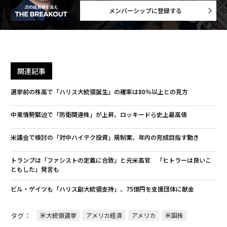
メンバーシップに登録する
関連記事
選挙前の株高で「ハリス大統領誕生」の確率は80％以上との見方
中東情勢緊迫で「防衛関連株」が上昇、ロッキードら史上最高値
米議会で検討の「対中ハイテク投資」規制案、年内の完成目指す動き
トランプは「ファシストの定義に合致」と元米高官 「ヒトラーは良いこ
ともした」発言も
ビル・ゲイツも「ハリス副大統領支持」、75億円を支援団体に献金
タグ：
米大統領選挙
アメリカ経済
アメリカ
米国株