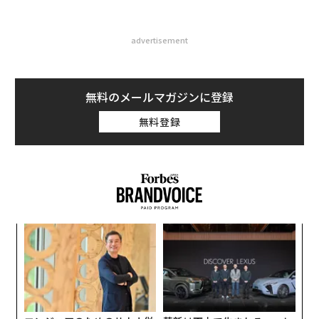
advertisement
無料のメールマガジンに登録
無料登録
義す
内
むス
グ
実
「
全
─
ら