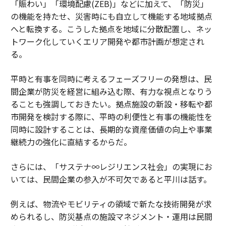
「賑わい」「環境配慮(ZEB)」などに加えて、「防災」
の機能を持たせ、災害時にも自立して機能する地域拠点
へと転換する。こうした拠点を地域に分散配置し、ネッ
トワーク化していくエリア開発や都市計画が想定され
る。
平時と有事を同時に考えるフェーズフリーの発想は、民
間企業が防災を経営に組み込む際、有力な視点となりう
ることも強調しておきたい。拠点施設の新設・移転や都
市開発を検討する際に、平時の利便性と有事の機能性を
同時に設計することは、長期的な資産価値の向上や事業
継続力の強化に直結するからだ。
さらには、「サステナ∞レジリエンス社会」の実現にお
いては、民間企業の参入が不可欠であると平川は話す。
例えば、物流やモビリティの領域で新たな技術開発が求
められるし、防災基点の施設マネジメント・運用は民間