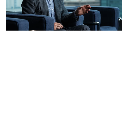
パシフィックコンサルタンツの平川了治。1991年入社。当時は、地球環境
問題への関心の高まりを背景に、世界各地で砂漠緑化プロジェクトが展開
されていた時代。大学では農業土木を専攻し、その知識を活かせるパシフ
ィックコンサルタンツに入社を決めた。
「防災は10点ずつを積み重ねる」。技師長の原
点
これほど広いビジョンを語れる平川とは、いったいどん
な人物なのか。そのキャリアをたどると、日本の防災史
との重なりも見えてくる。
防災がキャリアの中心となった転機は、2000年の東海豪
雨だ。東海3県が広範囲に浸水したこの災害を受け、国