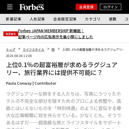
会員登録
ログイン
新着記事
人気記事
会員限定記事
カテゴリ
連載
コ
Forbes JAPAN MEMBERSHIP 新機能｜
NEWS
記事ページ内の広告表示を最小限にしました
トップ
ライフスタイル
旅
上位0.1％の超富裕層が求めるラグジュアリー
2024.08.04 12:00
上位0.1％の超富裕層が求めるラグジュア
リー、旅行業界には提供不可能に？
Paula Conway | Contributor
ラグジュアリーな旅をする人たちは、写真にうつったホ
テルの不完全な部分を隠すためのプロによる修整や、高
級とはいえないものを「特別待遇」のように宣伝する尊
大な広報戦略に目を光らせている。少なくとも、そうで
あるはずだ──超高級な旅とライフスタイルをサポート