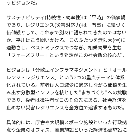
うビジョンだ。
サステナビリティ(持続性・効率性)は「平時」の価値観
であり、レジリエンス(災害対応力)は「有事」に紐づく
価値観として、これまで別々に語られてきたのではない
か。平川はこう問いかける。このふたつを無限大(∞)に
連動させ、ベストミックスでつなぎ、相乗効果を生む
「フェーズフリー」という発想がこの社会像の核心だ。
ビジョンは「分散型インフラマネジメント」と「オール
レンジ・レジリエンス」という2つの重点テーマに体系
化されている。前者は人口減少に適応しながら価値を生
み出す分散型インフラを核とした“まちづくり”への挑戦
であり、後者は犠牲者ゼロのその先にある、社会経済を
止めない災害レジリエンスを全方位で追求するものだ。
具体的には、庁舎や大規模スポーツ施設といった行政拠
点や企業のオフィス、商業施設といった経済拠点施設に