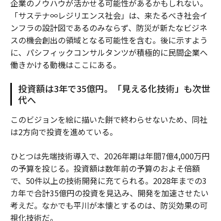
企業のノウハウが活かせる可能性があるかもしれない。
「サステナ∞レジリエンス社会」は、来たるべき社会イ
ンフラの設計図であるのみならず、防災が新たなビジネ
スの機会創出の領域となる可能性を含む。後に示すよう
に、パシフィックコンサルタンツが積極的に民間企業へ
働きかける動機はここにある。
投資額は3年で35億円。「見える化技術」も次世
代へ
このビジョンを絵に描いた餅で終わらせないため、同社
は2方向で投資を進めている。
ひとつは先端技術導入で、2026年期は年間7億4,000万円
の予算を投じる。投資額は数年前の予算のおよそ倍額
で、50件以上の技術開発に充てられる。2028年までの3
カ年で合計35億円の投資を見込み、開発を加速させたい
考えだ。なかでも平川が本懐とするのは、防災効果の可
視化技術だ。