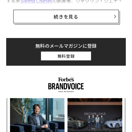
する米
Sienna Charles
の創業者、ジャクリン・シエナ・
インディアは4年前、自身のブログにそう書いた。
続きを見る
インディアはこの
投稿
に、「ラグジュアリーホテルはな
ぜ死んだのか」のタイトルをつけている。そのなかで、
ラグジュアリートラベルブランドがSNS上で活動するイ
ンフルエンサーたちのためにどれほど力を尽くし、超富
無料のメールマガジンに登録
裕層の旅行者が優れたサービスの評価基準とする「パー
無料登録
ソナライズされたサービス」の価値を低下させてきたか
について、説明している。
新型コロナウイルスの世界的な流行が落ち着き、ラグジ
ュアリーなブランドではなくてもインフルエンサーと提
携することが標準的なマーケティング手法となって以
伝
降、世界の超富裕層の多くは、さらに料金が高くなった
る
ホテルよりも、外国のプライベートヴィラやヨットを滞
モ
〜
在先に選ぶようになっているという。
金
個