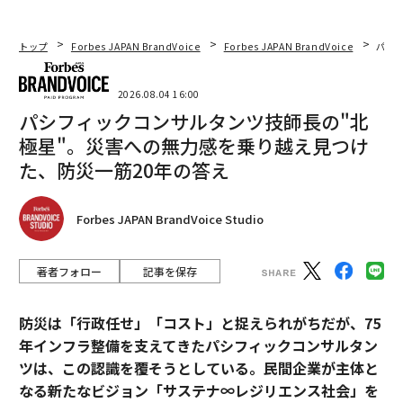
トップ
Forbes JAPAN BrandVoice
Forbes JAPAN BrandVoice
パシ
2026.08.04 16:00
パシフィックコンサルタンツ技師長の"北
極星"。災害への無力感を乗り越え見つけ
た、防災一筋20年の答え
Forbes JAPAN BrandVoice Studio
著者フォロー
記事を保存
防災は「行政任せ」「コスト」と捉えられがちだが、75
年インフラ整備を支えてきたパシフィックコンサルタン
ツは、この認識を覆そうとしている。民間企業が主体と
なる新たなビジョン「サステナ∞レジリエンス社会」を