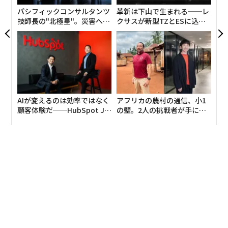
ェ
パシフィックコンサルタンツ
革新は下山で生まれる──レ
技師長の"北極星"。災害への
クサスが新型TZとESに込め
無力感を乗り越え見つけた、
た「DISCOVER」の哲学
防災一筋20年の答え
AIが変えるのは効率ではなく
アフリカの農村の通信、小1
顧客体験だ──HubSpot Ja
の壁。2人の挑戦者が手にし
panが語る「Grow Better」
た「次なる武器」
な組織のつくり方