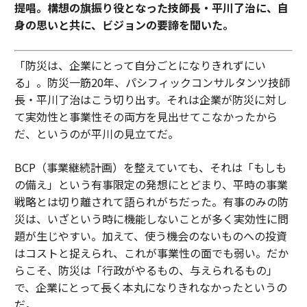
提唱。構想の旗振り役となった技師長・平川了治に、自
身の思いと共に、ビジョンの要諦を聞いた。
「防災は、企業にとって自分ごとになりきれずにい
る」。防災一筋20年、パシフィックコンサルタンツ技師
長・平川了治はこう切り出す。それは企業が防災に対し
て実効性と事業性その両方を見出せてこなかったから
だ、というのが平川の見立てだ。
BCP（事業継続計画）を整えていても、それは「もしも
の備え」という有事限定の発想にとどまり、平時の事業
戦略とは切り離されて語られがちだった。有事のみの防
災は、いざという時に機能しないことが多く実効性に問
題が生じやすい。加えて、使う機会のないものへの投資
はコストと捉えられ、これが事業性の面でも弱い。だか
らこそ、防災は「行政がやるもの、与えられるもの」
で、企業にとって長く本丸になりきれなかったというの
だ。