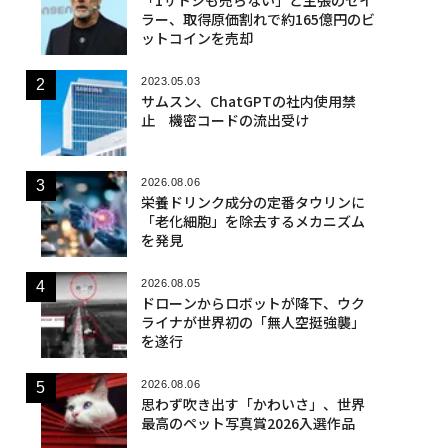
ラー、取得原価割れで約165億円のビ
ットコインを売却
2023.05.03
サムスン、ChatGPTの社内使用禁
止 機密コードの流出受け
2026.08.06
栄養ドリンク成分の定番タウリンに
「老化細胞」を除去するメカニズム
を発見
2026.08.05
ドローンからロボットが降下、ウク
ライナが世界初の「無人空挺強襲」
を遂行
2026.08.06
思わず吹き出す「かわいさ」、世界
最高のペット写真賞2026入選作品