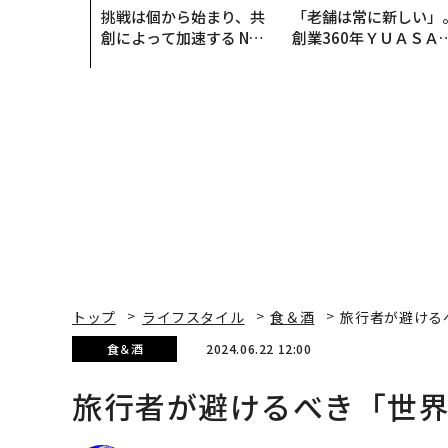
挑戦は個から始まり、共
「老舗は常に新しい」
創によって加速する NOR
創業360年ＹＵＡＳＡ
QAIN JAPAN 特別座談会
カクシンCEO田尻望が
る、AIを超える人の価
トップ
ライフスタイル
食＆酒
旅行者が避ける
食＆酒
2024.06.22 12:00
旅行者が避けるべき「世界