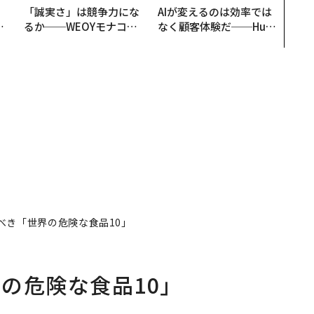
。
「誠実さ」は競争力にな
AIが変えるのは効率では
と
るか──WEOYモナコで
なく顧客体験だ──Hub
語
見た、くら寿司の経営哲
Spot Japanが語る「Gr
値
学
ow Better」な組織のつ
くり方
べき「世界の危険な食品10」
の危険な食品10」