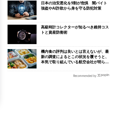
日本の治安悪化を9割が危惧 闇バイト
強盗やAI詐欺から身を守る防犯対策
高級時計コレクターが知るべき維持コス
トと資産防衛術
機内食の評判は良いとは言えないが、最
新の調査によるとこの状況を覆そうと、
本気で取り組んでいる航空会社が明らか
になった →機内食がおいしい航空会社
トップ5、12万件超のレビューで判明
Recommended by