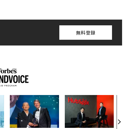
無料登録
“泊
パシ
本の
編）