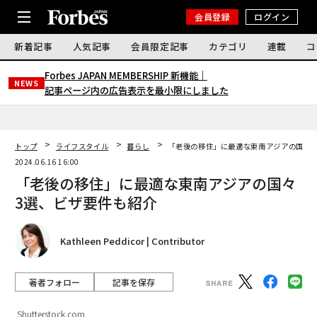
会員登録
ログイン
新着記事
人気記事
会員限定記事
カテゴリ
連載
コ
Forbes JAPAN MEMBERSHIP 新機能｜
NEWS
記事ページ内の広告表示を最小限にしました
トップ
ライフスタイル
暮らし
「老後の移住」に最適な東南アジアの国々3
2024.06.16 16:00
「老後の移住」に最適な東南アジアの国々
3選、ビザ要件も紹介
Kathleen Peddicor | Contributor
著者フォロー
記事を保存
Shutterstock.com