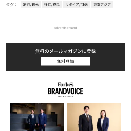
タグ：
旅行/観光
移住/移民
リタイア/引退
東南アジア
advertisement
無料のメールマガジンに登録
無料登録
ィン
ア
ズが
の
ムの
た
“
シ