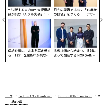
グ
〜決断する人のAI〜大規模組
目先の転職ではなく「10年後
織が挑む「AIフル実装」“使
の価値」をつくる──アサイ
う”企業から“動く”企業へ【N
ンの長期伴走型支援とは
TTドコモビジネス×PwC】
伝統を礎に、未来を再定義す
挑戦は個から始まり、共創に
る 125年企業BATが挑むス
よって加速する NORQAIN JA
モークレスな未来
PAN 特別座談会
トップ
Forbes JAPAN BrandVoice
Forbes JAPAN BrandVoice
エレ