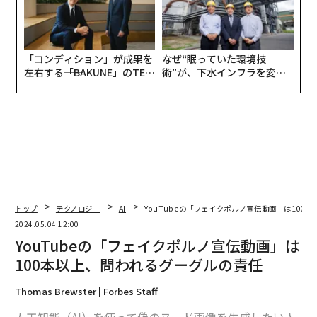
「コンディション」が成果を
なぜ“眠っていた環境技
左右する――「BAKUNE」のTEN
術”が、下水インフラを変え
TIALが支える「挑戦者の明
たのか──産総研×月島JFE
日」
アクアソリューションの10年
トップ
テクノロジー
AI
YouTubeの「フェイクポルノ宣伝動画」は100
2024.05.04 12:00
YouTubeの「フェイクポルノ宣伝動画」は
100本以上、問われるグーグルの責任
Thomas Brewster | Forbes Staff
人工知能（AI）を使って偽のヌード画像を生成したい人