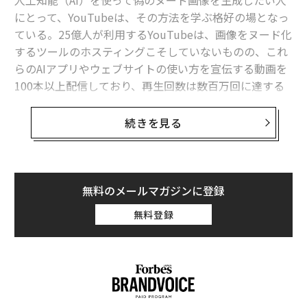
にとって、YouTubeは、その方法を学ぶ格好の場となっ
ている。25億人が利用するYouTubeは、画像をヌード化
するツールのホスティングこそしていないものの、これ
らのAIアプリやウェブサイトの使い方を宣伝する動画を
100本以上配信しており、再生回数は数百万回に達する
ことがフォーブスの調査で明らかになった。
続きを見る
それらの動画の中には、スペインとニュージャージー州
の高校生が同級生のヌード画像を生成するために使った
と報じられたアプリの使い方を解説するものが含まれて
いた。被害に遭った生徒たちは、いじめや辱めを受けた
無料のメールマガジンに登録
ほか、パニック障害を発症したケースもあったという。
無料登録
2023年に児童精神科医が子供に対する性的虐待画像の作
成と性的搾取の罪で40年の実刑判決を受けた裁判では、
複数のYouTube動画で紹介されていたウェブサイトが資
料として引用された。この医師は、高校時代にツールを