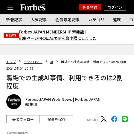
会員登録
ログイン
新着記事
人気記事
会員限定記事
カテゴリ
連載
コ
Forbes JAPAN MEMBERSHIP 新機能｜
NEWS
記事ページ内の広告表示を最小限にしました
トップ
テクノロジー
AI
職場での生成AI事情、利用できるのは2割程度
2024.05.04 10:45
職場での生成AI事情、利用できるのは2割
程度
Forbes JAPAN Web-News | Forbes JAPAN
編集部
著者フォロー
記事を保存
GettyImages