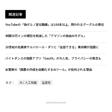
関連記事
YouTubeの「偽ポルノ宣伝動画」は100本以上、問われるグーグルの責任
年間50万トンの梱包を削減した「アマゾンの独自AIモデル」
20世紀の名画家サルバドール・ダリと「会話できる」美術館が話題に
バイトダンスの宿題アプリ「Gauth」が大人気、プライバシーの懸念も
米警察の「調書の作成を自動化するAIツール」が批判される理由
タグ：
AI / 人工知能
生産性
advertisement