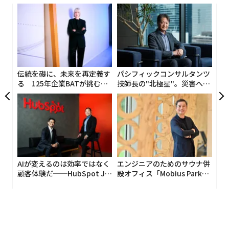
使って当時未成年だったガールフレンドの画像をヌード
キ
な
化した罪に問われていた。
か。
術
キャ
た
“
R S
ア
オ
ジ
伝統を礎に、未来を再定義す
パシフィックコンサルタンツ
る 125年企業BATが挑むス
技師長の"北極星"。災害への
モークレスな未来
無力感を乗り越え見つけた、
防災一筋20年の答え
AIが変えるのは効率ではなく
エンジニアのためのサウナ併
顧客体験だ──HubSpot Ja
設オフィス「Mobius Park」
panが語る「Grow Better」
がオープン──タマディック
な組織のつくり方
が健康経営を徹底する理由