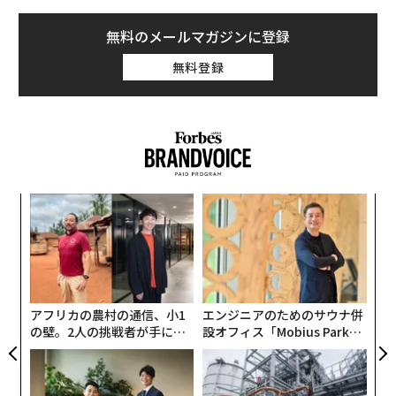
無料のメールマガジンに登録
無料登録
模組
革
“使
ク
【N
た「
挑
C】
よっ
PA
アフリカの農村の通信、小1
エンジニアのためのサウナ併
の壁。2人の挑戦者が手にし
設オフィス「Mobius Park」
た「次なる武器」
がオープン──タマディック
が健康経営を徹底する理由