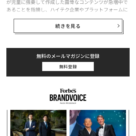
が児童に強要して作成した露骨なコンテンツが急増中で
2023年、ネットの「児童ポルノ」が過去最多に 英監視団体が報告
あることを指摘し、ハイテク企業やプラットフォームに
迅速な対応を求めている。
急増する「AI生成」による児童の性的虐待画像、OpenAIなどが対抗措置開
続きを見る
始
ネット上の児童の性的虐待コンテンツの特定と削除を支
急増するAI生成の児童ポルノ、「法の抜け道」との闘い
援するIWFによると、2023年に発見されたこの種のコン
テンツを掲載したり告知したりするウェブページの数
米ケーブルTV業界を駆逐するYouTube TV、有料会員が800万人突破
は、過去最高の約27万5600件に達したという。
無料のメールマガジンに登録
「忘れられる権利」は忘れられたのか？ 個人情報の削除依頼が減少
無料登録
同団体が発見したこれらのサイトのほぼすべて（92％）
には、「被害者がウェブカメラ越しに性的行為を行うよ
AI / 人工知能
Google/グーグル
YouTube
ポルノ
タグ：
う強要されたり、脅迫されたりして作成されたコンテン
ディープフェイク
ツ」が含まれていたという。
advertisement
〜
金
個
「
ェ
左右