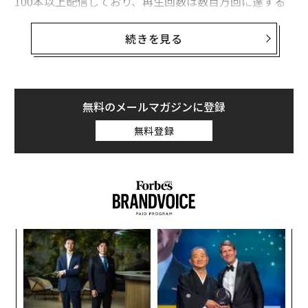
100本以上配信しており、再生回数は数百万回に達する
ことがフォーブスの調査で明らかになった。
続きを見る
それらの動画の中には、スペインとニュージャージー州
の高校生が同級生のヌード画像を生成するために使った
と報じられたアプリの使い方を解説するものが含まれて
いた。被害に遭った生徒たちは、いじめや辱めを受けた
無料のメールマガジンに登録
ほか、パニック障害を発症したケースもあったという。
無料登録
2023年に児童精神科医が子供に対する性的虐待画像の作
成と性的搾取の罪で40年の実刑判決を受けた裁判では、
複数のYouTube動画で紹介されていたウェブサイトが資
料として引用された。この医師は、高校時代にツールを
使って当時未成年だったガールフレンドの画像をヌード
〜
化した罪に問われていた。
金
個
「
ェ
左右
T