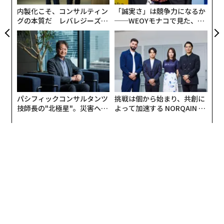
日
内製化こそ、コンサルティン
「誠実さ」は競争力になるか
グの本質だ レバレジーズが
──WEOYモナコで見た、く
実践する、次世代ファームの
ら寿司の経営哲学
全貌
パシフィックコンサルタンツ
挑戦は個から始まり、共創に
技師長の"北極星"。災害への
よって加速する NORQAIN JA
無力感を乗り越え見つけた、
PAN 特別座談会
防災一筋20年の答え