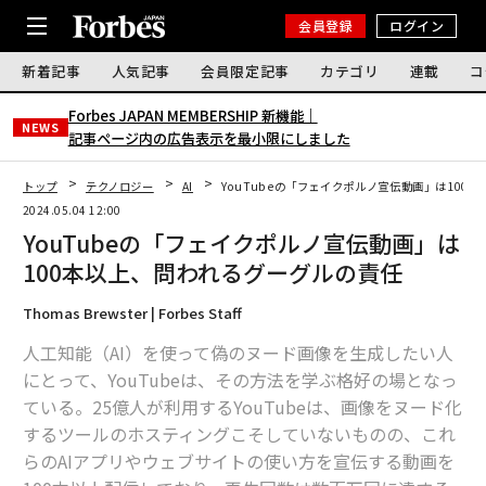
会員登録
ログイン
新着記事
人気記事
会員限定記事
カテゴリ
連載
コ
Forbes JAPAN MEMBERSHIP 新機能｜
NEWS
記事ページ内の広告表示を最小限にしました
トップ
テクノロジー
AI
YouTubeの「フェイクポルノ宣伝動画」は100
2024.05.04 12:00
YouTubeの「フェイクポルノ宣伝動画」は
100本以上、問われるグーグルの責任
Thomas Brewster | Forbes Staff
人工知能（AI）を使って偽のヌード画像を生成したい人
にとって、YouTubeは、その方法を学ぶ格好の場となっ
ている。25億人が利用するYouTubeは、画像をヌード化
するツールのホスティングこそしていないものの、これ
らのAIアプリやウェブサイトの使い方を宣伝する動画を