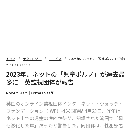
編集＝上田裕資
2026年9月号発売中
トップ
テクノロジー
サービス
2023年、ネットの「児童ポルノ」が過去
2024.04.27 13:00
最新号の購入はこちらから
2023年、ネットの「児童ポルノ」が過去最
多に 英監視団体が報告
メンバーシップに登録する
Robert Hart | Forbes Staff
英国のオンライン監視団体インターネット・ウォッチ・
ファンデーション（IWF）は米国時間4月23日、昨年は
ネット上での児童の性的虐待が、記録された範囲で「最
も激化した年」だったと警告した。同団体は、性犯罪者
関連記事