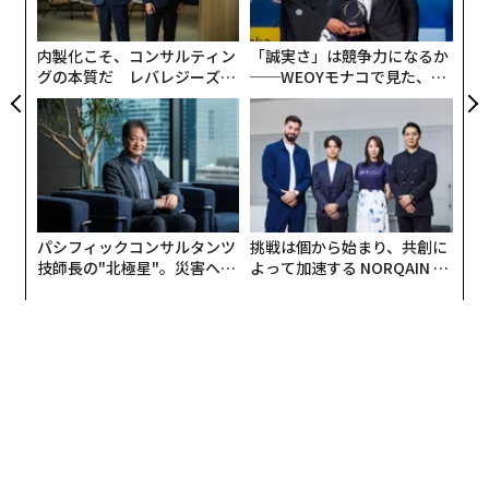
T
日
内製化こそ、コンサルティン
「誠実さ」は競争力になるか
グの本質だ レバレジーズが
──WEOYモナコで見た、く
実践する、次世代ファームの
ら寿司の経営哲学
全貌
パシフィックコンサルタンツ
挑戦は個から始まり、共創に
技師長の"北極星"。災害への
よって加速する NORQAIN JA
無力感を乗り越え見つけた、
PAN 特別座談会
防災一筋20年の答え