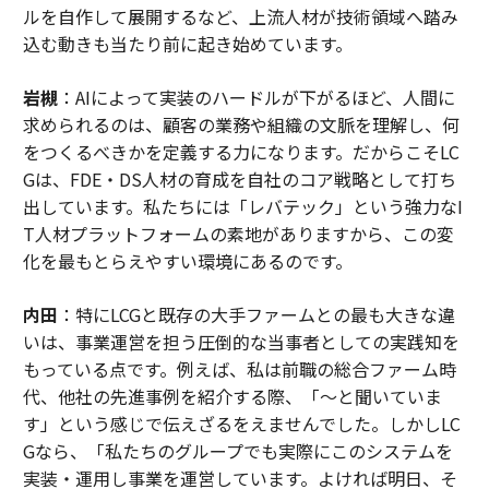
ルを自作して展開するなど、上流人材が技術領域へ踏み
込む動きも当たり前に起き始めています。
岩槻
：AIによって実装のハードルが下がるほど、人間に
求められるのは、顧客の業務や組織の文脈を理解し、何
をつくるべきかを定義する力になります。だからこそLC
Gは、FDE・DS人材の育成を自社のコア戦略として打ち
出しています。私たちには「レバテック」という強力なI
T人材プラットフォームの素地がありますから、この変
化を最もとらえやすい環境にあるのです。
内田
：特にLCGと既存の大手ファームとの最も大きな違
いは、事業運営を担う圧倒的な当事者としての実践知を
もっている点です。例えば、私は前職の総合ファーム時
代、他社の先進事例を紹介する際、「〜と聞いていま
す」という感じで伝えざるをえませんでした。しかしLC
Gなら、「私たちのグループでも実際にこのシステムを
実装・運用し事業を運営しています。よければ明日、そ