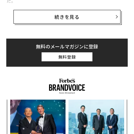
た。
ヒョンデは、2024年後半から自社のEVにテスラの北米充
続きを見る
電規格（NACS）を搭載すると
発表
した。ホセ・ムニョ
スCOOは、EVメーカー各社が充電ネットワークの拡大を
続ける中、このテスラとの提携により、ドライバーが北
米の約3万カ所の充電ステーションで「便利に車両を充
無料のメールマガジンに登録
電できる」という安心を得られるようになると述べた。
無料登録
ヒョンデの株価は5日の朝、4％上昇して約39ドル（約57
00円）となった。
キ
挑
か。
よっ
キャ
PA
ア
R S
の
た