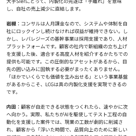
大手SIerにとって、内製化の完遂は「手離れ」を意味
し、自社の売上減少に直結します。
岩槻
：コンサルは人月課金なので、システムや体制を自
社にロックインし続けなければ収益が維持できない。し
かし、レバレジーズの基幹事業は採用支援であり、人材
プラットフォームです。顧客の社内で新組織の立ち上げ
を支援した後、適合する高度人材を紹介するかたちでの
提供も可能です。この圧倒的なアセットがあるから、目
先の囲い込みに固執する必要がまったくありません。
「ほかでいくらでも価値を生み出せる」という事業基盤
があるからこそ、LCGは真の内製化支援を実現できるの
です。
内田
：顧客が自走できる状態をつくれたら、速やかに次
へ向かう。実際、私たちがAIを駆使してテスト工程の自
動化を支援した案件では、現業の工数が劇的に削減さ
れ、顧客から「浮いた時間で、品質向上のために新しい