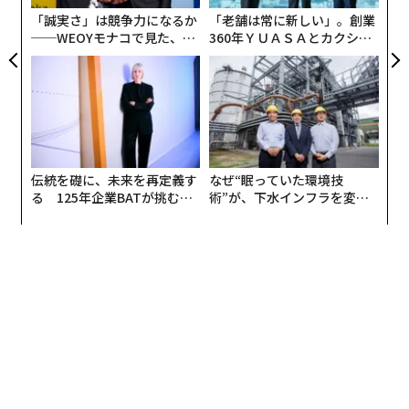
「誠実さ」は競争力になるか
「老舗は常に新しい」。創業
──WEOYモナコで見た、く
360年ＹＵＡＳＡとカクシン
ら寿司の経営哲学
CEO田尻望が語る、AIを超え
る人の価値
伝統を礎に、未来を再定義す
なぜ“眠っていた環境技
る 125年企業BATが挑むス
術”が、下水インフラを変え
モークレスな未来
たのか──産総研×月島JFE
アクアソリューションの10年