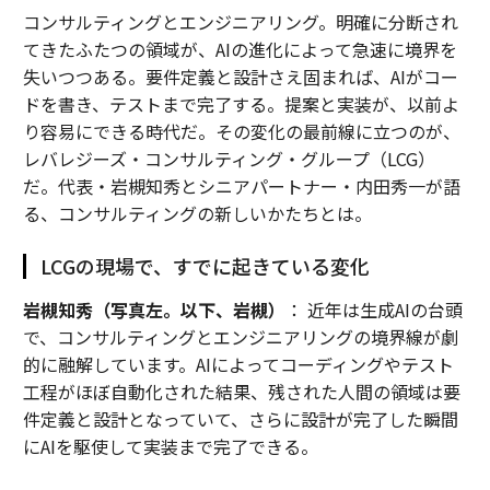
コンサルティングとエンジニアリング。明確に分断され
てきたふたつの領域が、AIの進化によって急速に境界を
失いつつある。要件定義と設計さえ固まれば、AIがコー
ドを書き、テストまで完了する。提案と実装が、以前よ
り容易にできる時代だ。その変化の最前線に立つのが、
レバレジーズ・コンサルティング・グループ（LCG）
だ。代表・岩槻知秀とシニアパートナー・内田秀一が語
る、コンサルティングの新しいかたちとは。
LCGの現場で、すでに起きている変化
岩槻知秀（写真左。以下、岩槻）
： 近年は生成AIの台頭
で、コンサルティングとエンジニアリングの境界線が劇
的に融解しています。AIによってコーディングやテスト
工程がほぼ自動化された結果、残された人間の領域は要
件定義と設計となっていて、さらに設計が完了した瞬間
にAIを駆使して実装まで完了できる。