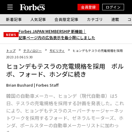
会員登録
ログイン
新着記事
人気記事
会員限定記事
カテゴリ
連載
コ
Forbes JAPAN MEMBERSHIP 新機能｜
NEWS
記事ページ内の広告表示を最小限にしました
トップ
テクノロジー
モビリティ
ヒョンデもテスラの充電規格を採用 ボ
2023.10.06 15:30
ヒョンデもテスラの充電規格を採用 ボル
ボ、フォード、ホンダに続き
Brian Bushard | Forbes Staff
韓国の自動車メーカー、ヒョンデ（現代自動車）は5
日、テスラの充電規格を採用する計画を発表した。これ
により、ヒョンデもテスラのスーパーチャージャーネッ
トワークを採用するフォード、ゼネラルモーターズ、ホ
ンダ、ポールスターの自動車メーカーリストに加わっ