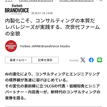
トップ
Forbes JAPAN BrandVoice
Forbes JAPAN BrandVoice
内製
2026.07.24 16:00
内製化こそ、コンサルティングの本質だ
レバレジーズが実践する、次世代ファーム
の全貌
Forbes JAPAN BrandVoice Studio
著者フォロー
記事を保存
AIの進化により、コンサルティングとエンジニアリング
の境界線が急速に溶けはじめている。
その変化の最前線に立つLCGの代表・岩槻知秀とシニア
パートナー・内田秀一が、新時代のコンサルティングの
実像を語る。