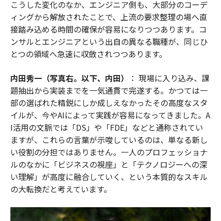
こうした変化のなか、エンジニア側も、大部分のコーデ
ィングから解放されたことで、上流の要求整理の場へ直
接踏み込める時間の確保が容易になりつつあります。コ
ンサルとエンジニアという出自の異なる職種が、同じひ
とつの領域へ急速に収斂されつつあります。
内田秀一（写真右。以下、内田）
： 現場に入り込み、課
題抽出から実装までを一気通貫で完遂する。かつては一
部の選ばれた精鋭にしか成しえなかったその高度なスタ
イルが、今やAIによって実践が容易になってきました。A
I活用の文脈では「DS」や「FDE」などと通称されてい
ますが、これらの言葉が示唆しているのは、単なる新し
い役割の分担ではありません。一人のプロフェッショナ
ルのなかに「ビジネスの視座」と「テクノロジーへの深
い理解」が高度に融合していく、という本質的なスキル
の大転換だと考えています。