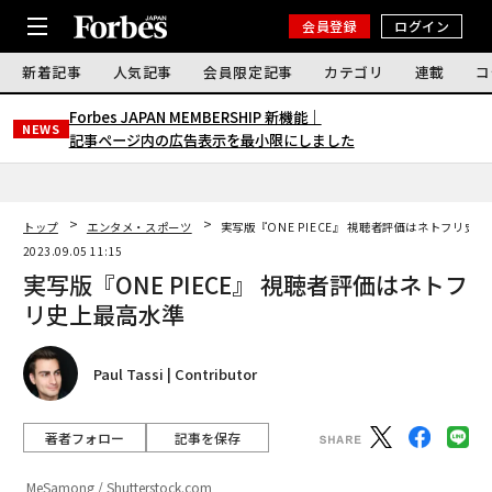
会員登録
ログイン
新着記事
人気記事
会員限定記事
カテゴリ
連載
コ
Forbes JAPAN MEMBERSHIP 新機能｜
NEWS
記事ページ内の広告表示を最小限にしました
トップ
エンタメ・スポーツ
実写版『ONE PIECE』 視聴者評価はネトフリ史
2023.09.05 11:15
実写版『ONE PIECE』 視聴者評価はネトフ
リ史上最高水準
Paul Tassi | Contributor
著者フォロー
記事を保存
MeSamong / Shutterstock.com