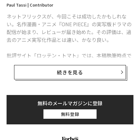
Paul Tassi | Contributor
ネットフリックスが、今回こそは成功したかもしれな
い。名作漫画・アニメ『ONE PIECE』の実写版ドラマの
配信が始まり、レビューが届き始めた。その評価は、過
去のアニメ実写化作品とは違い、かなり良い。
批評サイト「ロッテン・トマト」では、本稿執筆時点で
批評家によるレビューが18件掲載されており、平均スコ
アは78％と上々だ。だが、もっとすごいのは一般視聴者
続きを見る
による評価で、すでに1000件以上あるレビューの平均ス
コアはなんと95％となっている。
「観る人は原作のファンなのだから、高評価するのは当
無料のメールマガジンに登録
たり前だ」と思う人もいるかもしれないが、現実はむし
無料登録
ろ逆だ。実写版のクオリティが期待する水準に達してい
なかったら、原作ファンの評価は非常に厳しくなり、ス
コアはむしろどん底に落ちていたことだろう。このスコ