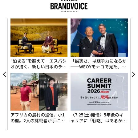
アは、今回の実写化が成功したことを示している。
内
グ
実
「
全
3
C
る
“泊まる”を超えて─エスパシ
「誠実さ」は競争力になるか
オが描く、新しい日本のラグ
──WEOYモナコで見た、く
ジュアリー（中編）
ら寿司の経営哲学
アフリカの農村の通信、小1
〈7.25(土)開催〉5年後のキ
の壁。2人の挑戦者が手にし
ャリアに「戦略」はあるか。
た「次なる武器」
トップエグゼクティブのキャ
リアに触れる1日│CAREER S