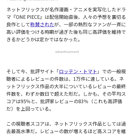
ネットフリックスが名作漫画・アニメを実写化したドラ
マ『ONE PIECE』は配信開始直後、人々の予想を裏切る
良作として
称賛された
が、一部の熱烈なファンが一斉に
高い評価をつける時期が過ぎた後も同じ高評価を維持で
きるかどうかは定かではなかった。
advertisement
そして今、批評サイト「
ロッテン・トマト
」での一般視
聴者によるレビューの件数は、1万件に達している。ネ
ットフリックス作品の大半についているレビューの最終
件数を、わずか数日で超えた形だ。しかも、その平均ス
コアは95％と、批評家レビューの83％（これも高評価
だ）を上回っている。
この視聴者スコアは、ネットフリックス作品としては過
去最高水準だ。レビューの数が増えるほど高スコアを維