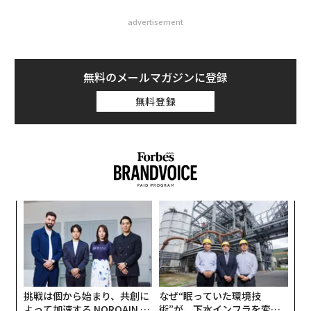
advertisement
無料のメールマガジンに登録
無料登録
〜
金
個
〜
ェ
織
う
T
挑戦は個から始まり、共創に
なぜ“眠っていた環境技
よって加速する NORQAIN JA
術”が、下水インフラを変え