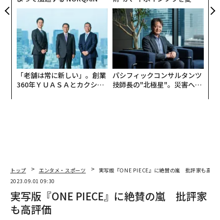
PAN 特別座談会
たのか──産総研×月島JFE
アクアソリューションの10年
「老舗は常に新しい」。創業
パシフィックコンサルタンツ
360年ＹＵＡＳＡとカクシン
技師長の"北極星"。災害への
CEO田尻望が語る、AIを超え
無力感を乗り越え見つけた、
る人の価値
防災一筋20年の答え
トップ
エンタメ・スポーツ
実写版『ONE PIECE』に絶賛の嵐 批評家も高評
2023.09.01 09:30
実写版『ONE PIECE』に絶賛の嵐 批評家
も高評価