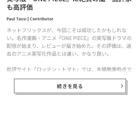
も高評価
Paul Tassi | Contributor
ネットフリックスが、今回こそは成功したかもしれな
い。名作漫画・アニメ『ONE PIECE』の実写版ドラマの
翻訳・編集＝遠藤宗生
配信が始まり、レビューが届き始めた。その評価は、過
去のアニメ実写化作品とは違い、かなり良い。
2026年9月号発売中
批評サイト「ロッテン・トマト」では、本稿執筆時点で
批評家によるレビューが18件掲載されており、平均スコ
アは78％と上々だ。だが、もっとすごいのは一般視聴者
最新号の購入はこちらから
続きを見る
による評価で、すでに1000件以上あるレビューの平均ス
コアはなんと95％となっている。
メンバーシップに登録する
「観る人は原作のファンなのだから、高評価するのは当
たり前だ」と思う人もいるかもしれないが、現実はむし
ろ逆だ。実写版のクオリティが期待する水準に達してい
なかったら、原作ファンの評価は非常に厳しくなり、ス