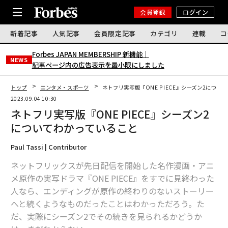
会員登録
ログイン
新着記事
人気記事
会員限定記事
カテゴリ
連載
コ
Forbes JAPAN MEMBERSHIP 新機能｜
NEWS
記事ページ内の広告表示を最小限にしました
トップ
エンタメ・スポーツ
ネトフリ実写版『ONE PIECE』シーズン2につい
2023.09.04 10:30
ネトフリ実写版『ONE PIECE』シーズン2
についてわかっていること
Paul Tassi | Contributor
ネットフリックスが先日配信を開始した名作漫画・アニ
メ原作の実写ドラマ『ONE PIECE』をすでに見終わった
人なら、エンディングが原作の終わりのないストーリー
へと続くようなものだったことはわかっただろう。た
だ、実際にシーズン2でその続きを見られるかどうか