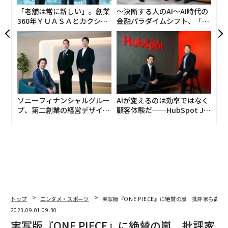
リア
「老舗は常に新しい」。創業
〜決断する人のAI〜AI時代の
UM
360年ＹＵＡＳＡとカクシン
金融パラダイムシフト、「超
CEO田尻望が語る、AIを超え
個別化」の核心 【MUFG×ウ
る人の価値
ェルスナビ×PwC】
ソニーフィナンシャルグルー
AIが変えるのは効率ではなく
プ、第二創業の経営デザイン
顧客体験だ──HubSpot Ja
──カギは意志を引き出し、
panが語る「Grow Better」
束ね、共創すること
な組織のつくり方
トップ
エンタメ・スポーツ
実写版『ONE PIECE』に絶賛の嵐 批評家も高評
2023.09.01 09:30
実写版『ONE PIECE』に絶賛の嵐 批評家