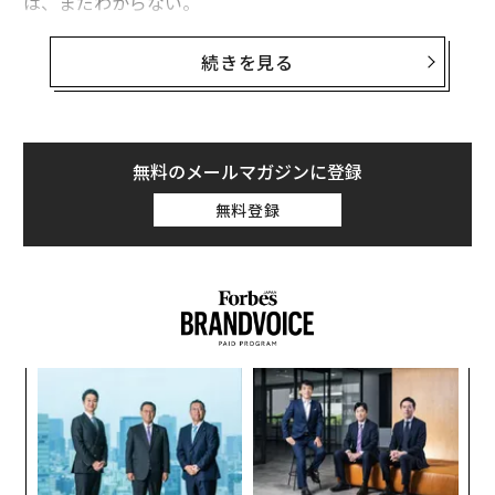
は、まだわからない。
製作会社の中には、大きな予算を投じる作品については
続きを見る
配信／上映前から投資をサンクコスト（埋没費用＝回収
できない資金）として扱う企業もあるが（アマゾンの
『ロード・オブ・ザ・リング：力の指輪』がそうだっ
た）、ネットフリックスはそうではない。ネットフリッ
無料のメールマガジンに登録
クスの新作ドラマは、第2、第3シーズンへと続かずに打
無料登録
ち切られることが多く、どんな作品でも安心はできな
い。
しかし、『ONE PIECE』の好調な滑り出しは朗報だ。
批評家や一般視聴者の評価が高い
こともそうだが（ただ
し、ネットフリックスはこうした評価はあまり気にして
小1
内
いないようだ）、さらに重要なのは、配信初日に1位と
にし
グ
なったことだ。
実
〈7
全
ャ
ト