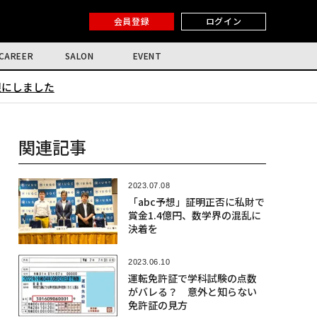
会員登録
ログイン
CAREER
SALON
EVENT
限にしました
関連記事
2023.07.08
「abc予想」証明正否に私財で
賞金1.4億円、数学界の混乱に
決着を
2023.06.10
運転免許証で学科試験の点数
がバレる？ 意外と知らない
免許証の見方