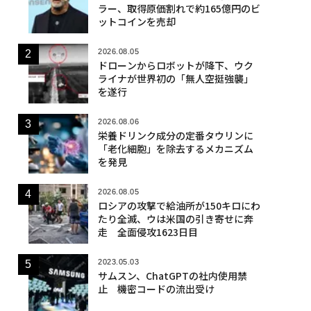
ラー、取得原価割れで約165億円のビ
ットコインを売却
2026.08.05
ドローンからロボットが降下、ウク
ライナが世界初の「無人空挺強襲」
を遂行
2026.08.06
栄養ドリンク成分の定番タウリンに
「老化細胞」を除去するメカニズム
を発見
2026.08.05
ロシアの攻撃で給油所が150キロにわ
たり全滅、ウは米国の引き寄せに奔
走 全面侵攻1623日目
2023.05.03
サムスン、ChatGPTの社内使用禁
止 機密コードの流出受け