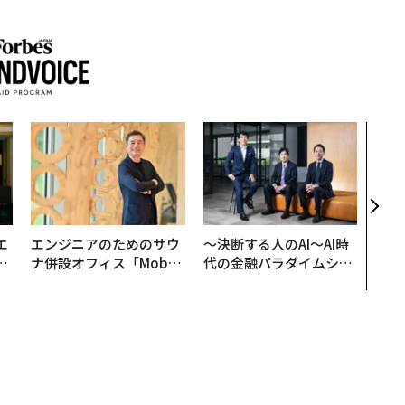
アフ
小1
手に
エ
エンジニアのためのサウ
〜決断する人のAI〜AI時
い
ナ併設オフィス「Mobiu
代の金融パラダイムシフ
s Park」がオープン──
ト、「超個別化」の核心
タマディックが健康経営
【MUFG×ウェルスナビ
を徹底する理由
×PwC】