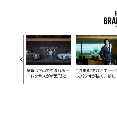
革新は下山で生まれる─
“泊まる”を超えて──
─レクサスが新型TZとE
スパシオが描く、新し
Sに込めた「DISCOVE
日本のラグジュアリー
R」の哲学
（前編）