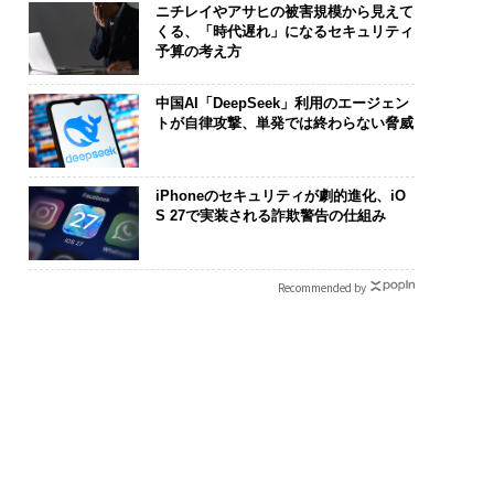
ニチレイやアサヒの被害規模から見えて
くる、「時代遅れ」になるセキュリティ
予算の考え方
中国AI「DeepSeek」利用のエージェン
トが自律攻撃、単発では終わらない脅威
リカの農村の通信、
AIが変えるのは効率では
「老舗は常に
の壁。2人の挑戦者が
なく顧客体験だ──Hub
創業360年Ｙ
iPhoneのセキュリティが劇的進化、iO
した「次なる武器」
Spot Japanが語る「Gr
カクシンCEO
S 27で実装される詐欺警告の仕組み
ow Better」な組織のつ
る、AIを超え
くり方
Recommended by