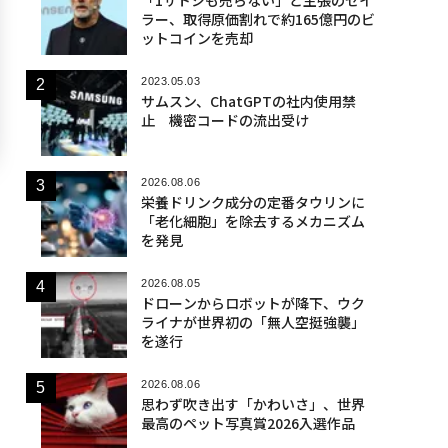
ラー、取得原価割れで約165億円のビ
ットコインを売却
2023.05.03
サムスン、ChatGPTの社内使用禁
止 機密コードの流出受け
2026.08.06
栄養ドリンク成分の定番タウリンに
「老化細胞」を除去するメカニズム
を発見
2026.08.05
ドローンからロボットが降下、ウク
ライナが世界初の「無人空挺強襲」
を遂行
2026.08.06
思わず吹き出す「かわいさ」、世界
最高のペット写真賞2026入選作品