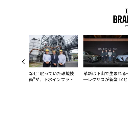
、未来を再定
年企業BAT
ークレスな未
なぜ“眠っていた環境技
革新は下山で生まれる
術”が、下水インフラを
─レクサスが新型TZと
変えたのか──産総研×
Sに込めた「DISCOVE
月島JFEアクアソリュー
R」の哲学
ションの10年