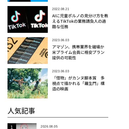
2022.08.21
AIに児童ポルノの見分け方を教
えるTikTokの業務請負人の過
酷な任務
2023.06.03
アマゾン、携帯業界を破壊か
米プライム会員に格安プラン
提供の可能性
2023.06.03
「怪物」がカンヌ脚本賞 多
視点で描かれる「羅生門」構
造の映画
人気記事
2026.08.05