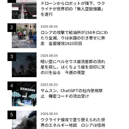
ドローンからロボットが降下、ウク
ライナが世界初の「無人空挺強襲」
を遂行
2026.08.05
ロシアの攻撃で給油所が150キロにわ
たり全滅、ウは米国の引き寄せに奔
走 全面侵攻1623日目
2026.08.04
暗い空にペルセウス座流星群の流れ
星を探し、はくちょう座を目印に天
の川を辿る 今週の夜空
2023.05.03
サムスン、ChatGPTの社内使用禁
止 機密コードの流出受け
2026.08.04
ウクライナ侵攻で塗り替えられた世
界のエネルギー地図 ロシアは信用