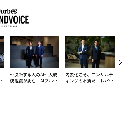
〜決
代の
ト、
【M
×P
─
〜決断する人のAI〜大規
内製化こそ、コンサルテ
E
模組織が挑む「AIフル実
ィングの本質だ レバレ
装」“使う”企業から“動
ジーズが実践する、次世
く”企業へ【NTTドコモ
代ファームの全貌
ビジネス×PwC】