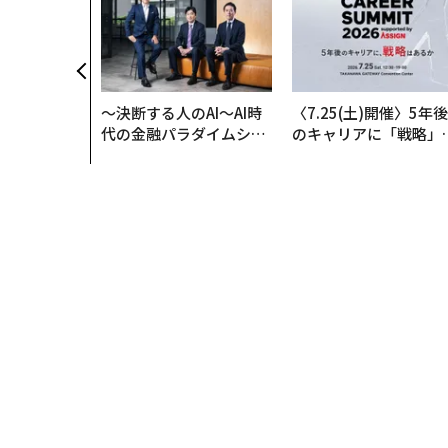
〜決断する人のAI〜AI時
〈7.25(土)開催〉5年後
代の金融パラダイムシフ
のキャリアに「戦略」
ト、「超個別化」の核心
あるか。トップエグゼ
【MUFG×ウェルスナビ
ティブのキャリアに触
×PwC】
る1日│CAREER SUMM
T 2026
トップ
テクノロジー
製品
Apple Visio
製品
2023.06.07 17:30