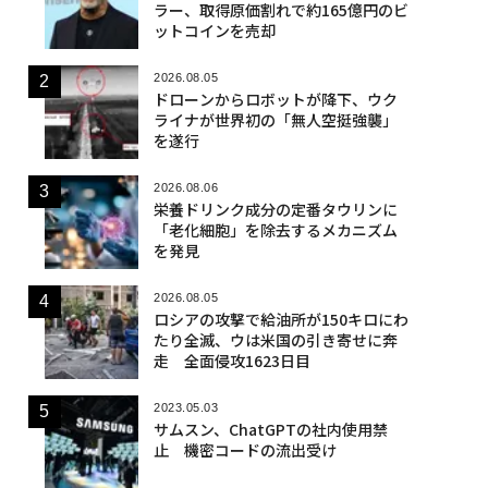
ラー、取得原価割れで約165億円のビ
ットコインを売却
2026.08.05
ドローンからロボットが降下、ウク
ライナが世界初の「無人空挺強襲」
を遂行
2026.08.06
栄養ドリンク成分の定番タウリンに
「老化細胞」を除去するメカニズム
を発見
2026.08.05
ロシアの攻撃で給油所が150キロにわ
たり全滅、ウは米国の引き寄せに奔
走 全面侵攻1623日目
2023.05.03
サムスン、ChatGPTの社内使用禁
止 機密コードの流出受け