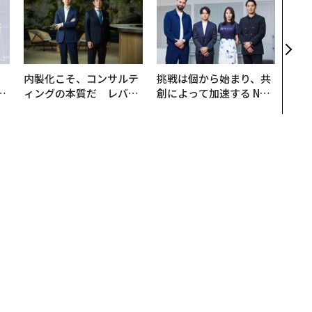
創業
カク
る、
内製化こそ、コンサルテ
挑戦は個から始まり、共
は
ィングの本質だ レバレ
創によって加速する NOR
ク
ジーズが実践する、次世
QAIN JAPAN 特別座談会
れ
代ファームの全貌
I
n Proが「常識を変える」これだけの理由、実機ハンズオン