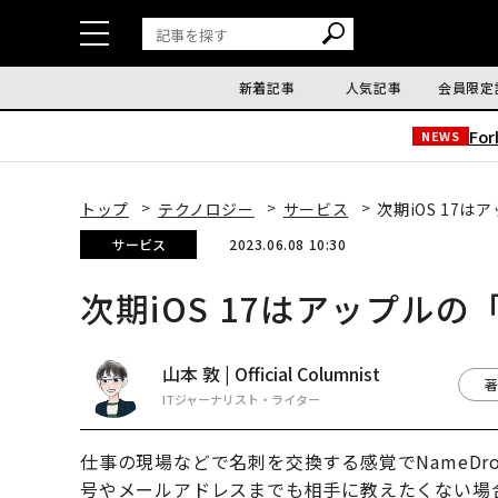
新着記事
人気記事
会員限定
Fo
NEWS
トップ
テクノロジー
サービス
次期iOS 17
サービス
2023.06.08 10:30
次期iOS 17はアップル
山本 敦 | Official Columnist
著
ITジャーナリスト・ライター
仕事の現場などで名刺を交換する感覚でNameD
号やメールアドレスまでも相手に教えたくない場合