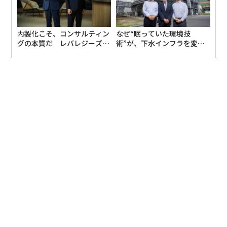
関連記事：
物議の数学理論、欠陥発見に賞金1.4億円 ドワンゴ川上
内製化こそ、コンサルティン
なぜ“眠っていた環境技
氏
グの本質だ レバレジーズが
術”が、下水インフラを変え
実践する、次世代ファームの
たのか──産総研×月島JFE
全貌
アクアソリューションの10年
ドワンゴ創業者 川上量生氏
IUT理論に、本来の「数学の世界らしい」議論を
私は個人的に数学を勉強していますが、数学をやってい
る人は、一般社会の人とは大きな違いがあることに驚き
ます。
たとえば「岸田政権っていいと思いますか？」と聞く
と、ほとんどの数学研究者はかたまってしまう。興味が
ないのか？と思えば、「そうではなく、そもそも問題が
わからない。どういった価値判断で、どういった前提条