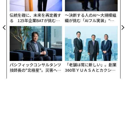
多かった被害は「業務の停滞」（33％）だったが、日本
た「
では「知的財産の漏洩」が41％と米国をはじめとした他
伝統を礎に、未来を再定義す
〜決断する人のAI〜大規模組
の先進国地域と比較しても高い水準にある。
る 125年企業BATが挑むス
織が挑む「AIフル実装」“使
モークレスな未来
う”企業から“動く”企業へ【N
TTドコモビジネス×PwC】
日本と海外の産業構造の違いを考えれば、海外と比較し
て知的財産の漏洩が突出している点は驚くべき数字では
ないかもしれない。数字が裏づけているように、日系企
業の研究開発の成果は狙われ続けている。技術力が高い
という、市場で長年認知された世界的評価は大きくは変
パシフィックコンサルタンツ
「老舗は常に新しい」。創業
わっていないことが想像できる。
技師長の"北極星"。災害への
360年ＹＵＡＳＡとカクシン
無力感を乗り越え見つけた、
CEO田尻望が語る、AIを超え
防災一筋20年の答え
る人の価値
通信事業者社員から機密情報を不正に入手したとして、
ロシアの元外交官が書類送検されたものの、今回の件の
ように国外に出国して逮捕が困難になったケースが2020
年にも発生している。昨年5月に公布された経済安保推
進法の整備など、国力につながる可能性のある知的財産
を守るために、国レベル、政策レベルでの取り組みが不
可欠な現状が改めて浮き彫りになっている。