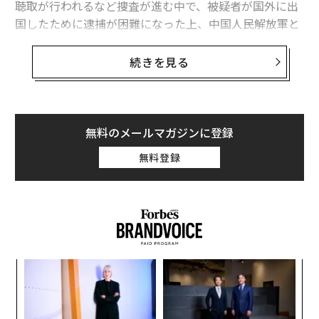
聴取が行われるなど捜査が進む中で、被疑者が国外に出
国したために逮捕が困難になった上、中国人民解放軍と
の繋がりがあったことも明らかになった。
続きを見る
新型コロナウイルス感染症やロシア・ウクライナ情勢に
端を発した物資不足の中で、食料自給率や農業就業人口
の減少と言った課題が国内で改めて浮き彫りになってい
る。このような状況からも、農業分野における課題解決
無料のメールマガジンに登録
にも寄与する可能性のある技術情報の海外流出は由々し
無料登録
き事態だ。今、日本企業の成長のカギになる知的財産の
価値と企業の対応が改めて問われている。
脅かされる日本企業の「価値ある財産」
筆者が勤務するパロアルトネットワークスが、世界各地
のエグゼクティブ（CxOレベル）1300名を対象に実施し
ナ併
「
た調査の中で、特に目に止まったデータが1つある。セ
k」
─
キュリティインシデントによる被害として、日本で最も
ック
ら
革
由
多かったのが「知的財産の漏洩」だ。全世界平均で最も
ク