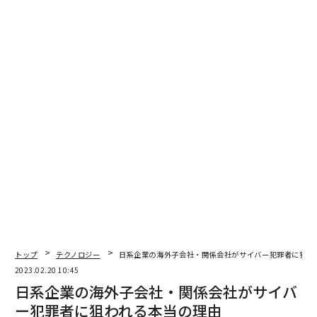
知的財産とは異なるが、同じく農業分野では国内で開発
されたイチゴや葡萄をはじめとした果物の種、畜産の領
域では和牛の受精卵や精子が海外に流出する事案が近年
問題になっている。知的財産にせよ果物や動物の種にせ
よ、ミクロな視点では、流出したものの所有者にとって
は「自分の所有物」が流出したに過ぎないが、マクロな
視点では日本という国の競争力や経済成長のタネが奪わ
れることになる。
改めて問われる「知的財産の価
次ページ ＞
値」
1
2
3
トップ
テクノロジー
日系企業の海外子会社・関係会社がサイバー犯罪者に狙わ
2023.02.20 10:45
編集＝安井克至
日系企業の海外子会社・関係会社がサイバ
ー犯罪者に狙われる本当の理由