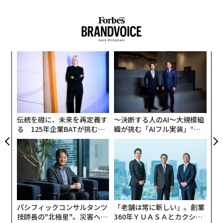
20日は珍しい「金環皆既日食」 日本では部分食に
1つ目は権限の問題だ。会社全体のセキュリティに対す
る責任はあるものの、その意思決定を企業全体に徹底さ
片道900万円、「世界最高」のファーストクラスのおもてなしとは
せる権限がないといったケースだ。例えば、グループ全
体のセキュリティの方針を決める責任、有事の際には対
タグ：
サイバーセキュリティ
日本
ナ併
「
応する責任はある一方で、実装までの権限はなく傘下の
k」
─
会社や事業部門は方針に従わずに独自に対策を講じてい
ック
ら
革
由
るケースがある。中には各拠点がガイダンスどおりに対
advertisement
ク
策をしているかすら把握できていないこともある。
た「
伝統を礎に、未来を再定義す
〜決断する人のAI〜大規模組
2つ目は法規制の問題だ。ヨーロッパ連合（EU）の一般
る 125年企業BATが挑むス
織が挑む「AIフル実装」“使
データ保護規則（
GDPR
）が2018年に施行されて以来、
モークレスな未来
う”企業から“動く”企業へ【N
TTドコモビジネス×PwC】
中国やタイ、ブラジルとさまざまな国や地域でデータプ
ライバシーに関する法規制整備の動きがあるが、自組織
に関連するものをすべて把握することは容易な作業では
ない。ある程度は把握できても、国ごとの違いからポリ
シーの統一には現地拠点から反発を受けることもあり、
パシフィックコンサルタンツ
「老舗は常に新しい」。創業
結果的に対策がバラバラになってしまうケースもある。
技師長の"北極星"。災害への
360年ＹＵＡＳＡとカクシン