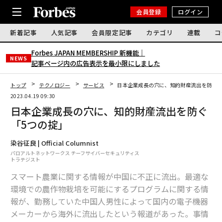
会員登録
ログイン
新着記事
人気記事
会員限定記事
カテゴリ
連載
コ
Forbes JAPAN MEMBERSHIP 新機能｜
NEWS
記事ページ内の広告表示を最小限にしました
トップ
テクノロジー
サービス
日本企業成長の穴に、知的財産流出を防ぐ「
2023.04.19 09:30
日本企業成長の穴に、知的財産流出を防ぐ
「5つの掟」
染谷征良 | Official Columnist
パロアルトネットワークス チーフサイバーセキュリティス
トラテジスト
スマート農業に関する情報が中国に不正に流出。最適な
環境での農作物栽培を可能にするプログラムに関する情
報が、勤務していた中国人男性によって国内の電子機器
メーカーから海外に流出したという報道があった。事情