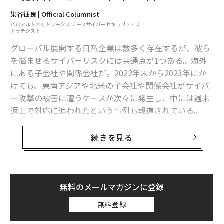
2026年9月号発売中
染谷征良 | Official Columnist
パロアルトネットワークス チーフサイバーセキュリティス
トラテジスト
グローバル展開する日系企業は数多く存在するが、彼ら
最新号の購入はこちらから
を悩ませるサイバーリスクには共通点が1つある。海外
にある子会社や関係会社だ。2022年末から2023年にか
メンバーシップに登録する
けても、東南アジアや北米の子会社や関係会社がサイバ
ー攻撃の被害に遭うケースが次々に発生し、中には週末
返上で対応に追われたという事例も報道されている。
日系グローバル企業にとって、セキュリティの観点で最
続きを見る
関連記事
も弱い部分の1つが海外拠点だ。事実、海外のグループ
会社・子会社や関係会社に対するガバナンスに苦労して
日系企業の海外子会社・関係会社がサイバー犯罪者に狙われる本当の理由
いる企業は多いが、そこにはいくつかの要因が考えられ
ついに日本企業にGDPR違反、個人情報漏洩が制裁の理由ではない
る。
無料のメールマガジンに登録
海外拠点向けセキュリティガバナンス、5つの問
無料登録
ChatGPTでサイバー犯罪が急増の恐れ、欧州刑事警察機構が警告
題