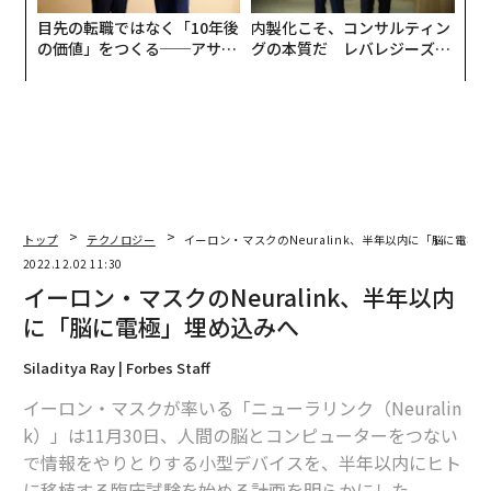
目先の転職ではなく「10年後
内製化こそ、コンサルティン
の価値」をつくる──アサイ
グの本質だ レバレジーズが
ンの長期伴走型支援とは
実践する、次世代ファームの
全貌
トップ
テクノロジー
イーロン・マスクのNeuralink、半年以内に「脳に電極
2022.12.02 11:30
イーロン・マスクのNeuralink、半年以内
に「脳に電極」埋め込みへ
Siladitya Ray | Forbes Staff
イーロン・マスクが率いる「ニューラリンク（Neuralin
k）」は11月30日、人間の脳とコンピューターをつない
で情報をやりとりする小型デバイスを、半年以内にヒト
に移植する臨床試験を始める計画を明らかにした。