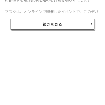
マスクは、オンラインで開催したイベントで、このデバ
イスのヒトへの治験を開始するための食品医薬品局（FD
A）の承認を求めており、6カ月以内に最初のチップをヒ
続きを見る
トの脳に埋め込むことができると期待していると述べ
た。
同社の「ブレイン・マシン・インターフェイス（BM
無料のメールマガジンに登録
I）」は、脳に埋め込まれた何千もの小さな電極を使っ
無料登録
て、神経細胞が発する信号を読み取り、それをコンピュ
ータに転送する。マスクは、このテクノロジーの応用例
として、視力を失った人の視力回復や、麻痺に苦しむ人
の運動機能の回復などを挙げている。
挑
よっ
PA
革