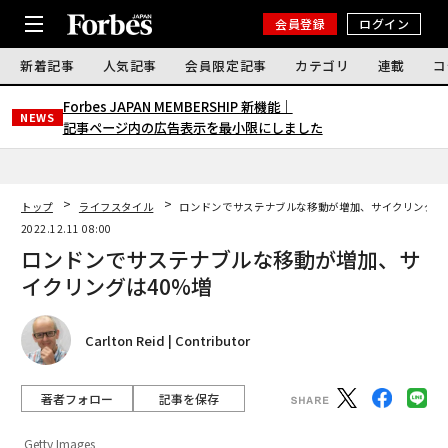
会員登録
ログイン
新着記事
人気記事
会員限定記事
カテゴリ
連載
コ
Forbes JAPAN MEMBERSHIP 新機能｜
NEWS
記事ページ内の広告表示を最小限にしました
トップ
ライフスタイル
ロンドンでサステナブルな移動が増加、サイクリングは4
2022.12.11 08:00
ロンドンでサステナブルな移動が増加、サ
イクリングは40%増
Carlton Reid | Contributor
著者フォロー
記事を保存
Getty Images