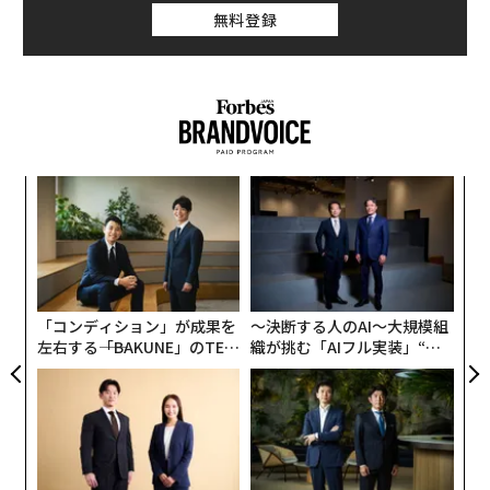
無料登録
挑
よっ
PA
革
ク
た「
「コンディション」が成果を
〜決断する人のAI〜大規模組
左右する――「BAKUNE」のTEN
織が挑む「AIフル実装」“使
TIALが支える「挑戦者の明
う”企業から“動く”企業へ【N
日」
TTドコモビジネス×PwC】