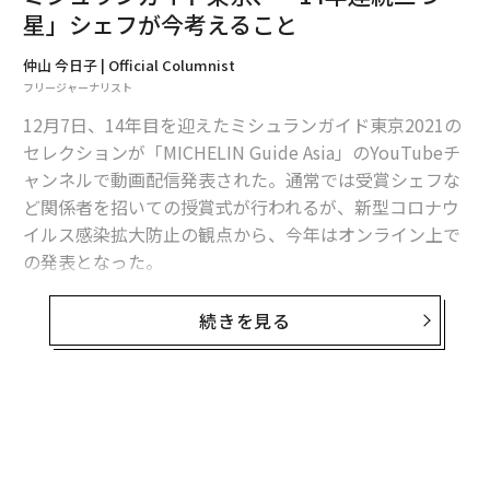
星」シェフが今考えること
2026年9月号発売中
仲山 今日子 | Official Columnist
フリージャーナリスト
12月7日、14年目を迎えたミシュランガイド東京2021の
最新号の購入はこちらから
セレクションが「MICHELIN Guide Asia」のYouTubeチ
ャンネルで動画配信発表された。通常では受賞シェフな
メンバーシップに登録する
ど関係者を招いての授賞式が行われるが、新型コロナウ
イルス感染拡大防止の観点から、今年はオンライン上で
の発表となった。
今年のガイドブック掲載施設は合計480店、うち飲食
続きを見る
関連記事
店・レストランは446軒、宿泊施設は34軒。星付き店は
合計226軒（三つ星12軒、二つ星42軒、一つ星158
ミシュランガイド東京、「14年連続三つ星」シェフが今考えること
軒）、さらにビブグルマンが234軒という結果となっ
た。
コロナで浄化されたハワイ、観光名所の値上げで「環境保全」に本気
干ばつのイタリア、川の水位低下で遺跡出現