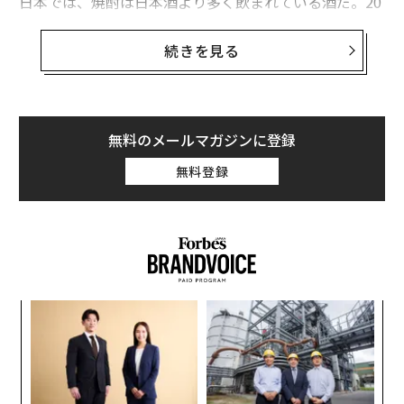
日本では、焼酎は日本酒より多く飲まれている酒だ。20
20年に消費されたアルコール飲料に占める焼酎の割合
は、金額ベースで15.4％。一方、日本酒は4％だった。
続きを見る
ただ、輸出量となると、日本酒が焼酎を大幅に上回る。
日本酒は世界的に人気の高い酒となっており、2021年の
輸出額は約2億9500万ドル（約397億円）。過去最高を
無料のメールマガジンに登録
記録した。焼酎の輸出額は、およそ1300万ドルだ。焼酎
無料登録
が輸出量で日本酒に大きく差を付けられているのは、な
ぜだろうか？
“
オ
ジ
A
顧客
pa