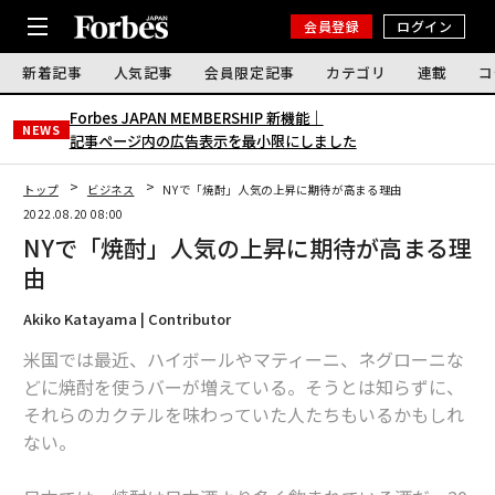
会員登録
ログイン
新着記事
人気記事
会員限定記事
カテゴリ
連載
コ
Forbes JAPAN MEMBERSHIP 新機能｜
NEWS
記事ページ内の広告表示を最小限にしました
トップ
ビジネス
NYで「焼酎」人気の上昇に期待が高まる理由
2022.08.20 08:00
NYで「焼酎」人気の上昇に期待が高まる理
由
Akiko Katayama | Contributor
米国では最近、ハイボールやマティーニ、ネグローニな
どに焼酎を使うバーが増えている。そうとは知らずに、
それらのカクテルを味わっていた人たちもいるかもしれ
ない。