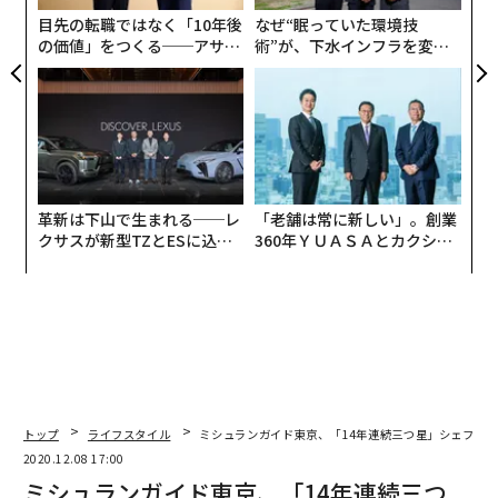
な
目先の転職ではなく「10年後
なぜ“眠っていた環境技
の価値」をつくる──アサイ
術”が、下水インフラを変え
ンの長期伴走型支援とは
たのか──産総研×月島JFE
アクアソリューションの10年
革新は下山で生まれる──レ
「老舗は常に新しい」。創業
クサスが新型TZとESに込め
360年ＹＵＡＳＡとカクシン
た「DISCOVER」の哲学
CEO田尻望が語る、AIを超え
る人の価値
トップ
ライフスタイル
ミシュランガイド東京、「14年連続三つ星」シェフが
2020.12.08 17:00
編集＝木内涼子
ミシュランガイド東京、「14年連続三つ