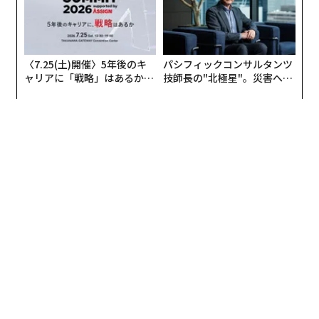
の岩田真吾が登壇し「オフィスデザインから考える、人
的資本経営の未来」を題材に熱いトークを繰り広げた。
〈7.25(土)開催〉5年後のキ
パシフィックコンサルタンツ
職人の学校を無償で運営 人材育成のスタンス
ャリアに「戦略」はあるか。
技師長の"北極星"。災害への
トップエグゼクティブのキャ
無力感を乗り越え見つけた、
岩田：
まずはお三方の会社と、人的資本経営に対する考
リアに触れる1日│CAREER S
防災一筋20年の答え
えについて伺っていこうと思います。
UMMIT 2026
松田：
私は重度の知的障害のある兄がおり、双子の弟と
経営しています。私たちは「障害」という言葉の印象を
「欠落」から「違い」や「個性」というイメージに変換
していくことを本気で目指しています。アートを通じて
障害のある方との出会いを作り、障害のある方たちの目
線や生き方を伝えています。
今年は「鳥肌が立つ、確定申告がある。」という企業広
告（ポスター）を作りました。障害のある方たちの平均
賃金は月額約1万5000円（*就労継続支援B型施設の場