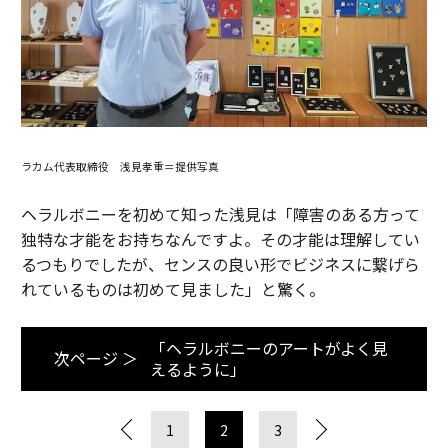
ラカム代表取締役 浅見孝重＝提供写真
ヘラルボニーを初めて知った浅見は「障害のある方って
独特な才能をお持ちなんですよ。その才能は理解してい
るつもりでしたが、センスの良い形でビジネスに繋げら
れているものは初めて見ました」と驚く。
「ヘラルボニーのアートがよく見
次ページ ＞
えるように」
1
2
3