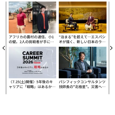
義す
“
むス
シ
グ
目
の
ン
アフリカの農村の通信、小1
“泊まる”を超えて─エスパシ
の壁。2人の挑戦者が手にし
オが描く、新しい日本のラグ
た「次なる武器」
ジュアリー（中編）
〈7.25(土)開催〉5年後のキ
パシフィックコンサルタンツ
ャリアに「戦略」はあるか。
技師長の"北極星"。災害への
トップエグゼクティブのキャ
無力感を乗り越え見つけた、
リアに触れる1日│CAREER S
防災一筋20年の答え
UMMIT 2026