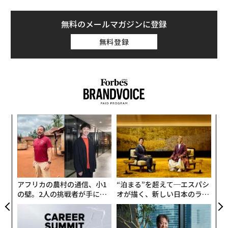
ALSO
ビジネスマッチングではない。アト
無料のメールマガジンに登録
ツギ x スタートアップ共創の場が目
指す先
無料登録
三星毛糸のカームダウン・ルームは、重度の知的障害の
ある人が描いたヘラルボニー（岩手県盛岡市）のアート
を取り入れ、心落ち着ける空間に。ヘラルボニーがコラ
ボした飛騨産業（岐阜県高山市）の家具ブランドHIDAの
義す
“
ソファや、長谷虎紡績（岐阜県羽島市）のアートマット
むス
シ
も導入。防音室であり、イベント内容が聞こえるように
グ
目
スピーカーがあり、障害のある人だけでなく、子連れの
の
人が気兼ねなくイベント参加できるようにキッズルーム
ン
としても活用できる。
アフリカの農村の通信、小1
“泊まる”を超えて─エスパシ
の壁。2人の挑戦者が手にし
オが描く、新しい日本のラグ
ヘラルボニー Co-CEOの松田文登、飛騨産業社長の岡田
た「次なる武器」
ジュアリー（中編）
明子、長谷虎紡績社長の長谷享治、そして三星毛糸社長