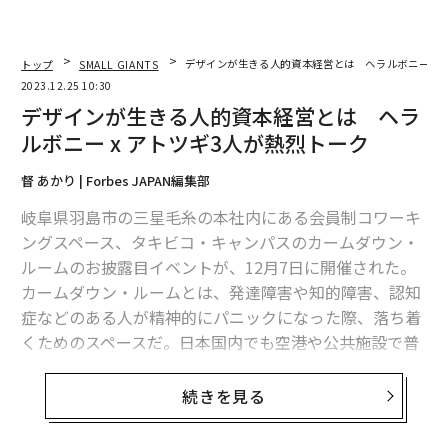
トップ
SMALL GIANTS
デザインが生きる人的資本経営とは ヘラルボニー x 
2023.12.25 10:30
デザインが生きる人的資本経営とは ヘラ
ルボニー x アトツギ3人が熱烈トーク
督 あかり | Forbes JAPAN編集部
岐阜県羽島市の三星毛糸の本社内にある会員制コワーキ
ングスペース、タキビコ・キャンパスのカームダウン・
ルームのお披露目イベントが、12月7日に開催された。
カームダウン・ルームとは、発達障害や知的障害、認知
症などのある人が精神的にパニックになった際、落ち着
くためのスペースだ。日本国内でも空港や公共施設で普
及が進んでいるが、中小企業で取り入れる事例は珍し
い。
続きを見る
SEE