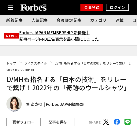
会員登録
ログイン
新着記事
人気記事
会員限定記事
カテゴリ
連載
コ
Forbes JAPAN MEMBERSHIP 新機能｜
NEWS
記事ページ内の広告表示を最小限にしました
トップ
ライフスタイル
LVMHも指名する「日本の技術」をリレーで繋げ！202
2022.02.25 08:30
LVMHも指名する「日本の技術」をリレー
で繋げ！2022年の「奇跡のウールシャツ」
督 あかり | Forbes JAPAN編集部
著者フォロー
記事を保存