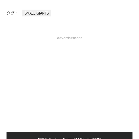
タグ：
SMALL GIANTS
advertisement
無料のメールマガジンに登録
無料登録
A
顧客
pa
伝