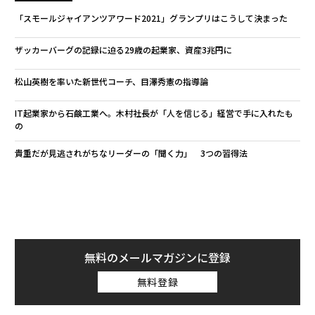
「スモールジャイアンツアワード2021」グランプリはこうして決まった
ザッカーバーグの記録に迫る29歳の起業家、資産3兆円に
松山英樹を率いた新世代コーチ、目澤秀憲の指導論
IT起業家から石鹸工業へ。木村社長が「人を信じる」経営で手に入れたも
の
貴重だが見逃されがちなリーダーの「聞く力」 3つの習得法
無料のメールマガジンに登録
無料登録