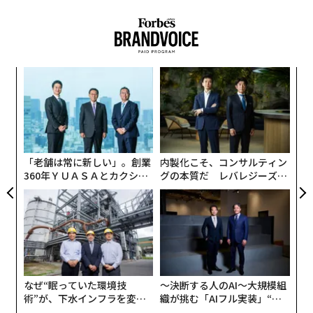
A
顧客
pa
伝
な
る
モ
「老舗は常に新しい」。創業
内製化こそ、コンサルティン
360年ＹＵＡＳＡとカクシン
グの本質だ レバレジーズが
CEO田尻望が語る、AIを超え
実践する、次世代ファームの
る人の価値
全貌
なぜ“眠っていた環境技
〜決断する人のAI〜大規模組
術”が、下水インフラを変え
織が挑む「AIフル実装」“使
たのか──産総研×月島JFE
う”企業から“動く”企業へ【N