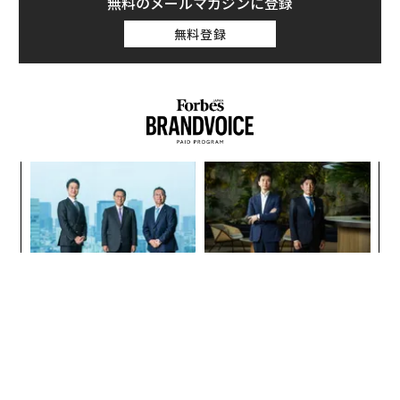
な
る
モ
「老舗は常に新しい」。創業
内製化こそ、コンサルティン
360年ＹＵＡＳＡとカクシン
グの本質だ レバレジーズが
CEO田尻望が語る、AIを超え
実践する、次世代ファームの
る人の価値
全貌
なぜ“眠っていた環境技
〜決断する人のAI〜大規模組
術”が、下水インフラを変え
織が挑む「AIフル実装」“使
たのか──産総研×月島JFE
う”企業から“動く”企業へ【N
アクアソリューションの10年
TTドコモビジネス×PwC】