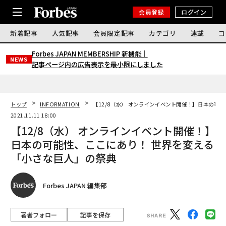
会員登録
ログイン
新着記事
人気記事
会員限定記事
カテゴリ
連載
コ
Forbes JAPAN MEMBERSHIP 新機能｜
NEWS
記事ページ内の広告表示を最小限にしました
トップ
INFORMATION
【12/8（水） オンラインイベント開催！】日本の可
2021.11.11 18:00
【12/8（水） オンラインイベント開催！】
日本の可能性、ここにあり！ 世界を変える
「小さな巨人」の祭典
Forbes JAPAN 編集部
著者フォロー
記事を保存