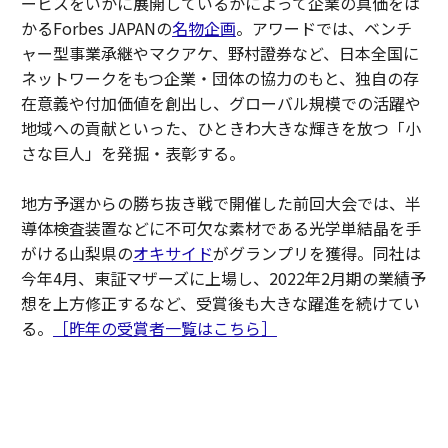
ービスをいかに展開しているかによって企業の真価をは
かるForbes JAPANの
名物企画
。アワードでは、ベンチ
ャー型事業承継やマクアケ、野村證券など、日本全国に
ネットワークをもつ企業・団体の協力のもと、独自の存
在意義や付加価値を創出し、グローバル規模での活躍や
地域への貢献といった、ひときわ大きな輝きを放つ「小
さな巨人」を発掘・表彰する。
地方予選からの勝ち抜き戦で開催した前回大会では、半
導体検査装置などに不可欠な素材である光学単結晶を手
がける山梨県の
オキサイド
がグランプリを獲得。同社は
今年4月、東証マザーズに上場し、2022年2月期の業績予
想を上方修正するなど、受賞後も大きな躍進を続けてい
る。
［昨年の受賞者一覧はこちら］