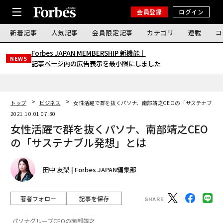
会員登録
ログイン
新着記事
人気記事
会員限定記事
カテゴリ
連載
コ
Forbes JAPAN MEMBERSHIP 新機能｜
NEWS
記事ページ内の広告表示を最小限にしました
トップ
ビジネス
女性活躍で群を抜くパソナ、南部靖之CEOの「サステナブル
2021.10.01 07:30
女性活躍で群を抜くパソナ、南部靖之CEO
の「サステナブル発想」とは
田中 友梨 | Forbes JAPAN編集部
著者フォロー
記事を保存
パソナグループCEOの南部靖之