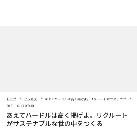
トップ
ビジネス
あえてハードルは高く掲げよ。リクルートがサステナブルな世
2021.10.15 07:30
あえてハードルは高く掲げよ。リクルート
がサステナブルな世の中をつくる
magazine | Forbes JAPAN編集部
著者フォロー
記事を保存
瀬名波 文野リクルートホールディングス 取締役 兼 常務執行役員 兼 COO
Forbes JAPAN11月号（9月25日発売）の大特集「最強
のサステナブル企業100社」で、財務視点ランキング