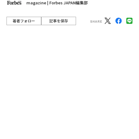
と、女性活躍ランキングで上位に食い込んだリクルート
ホールディングス。ステークホルダーを巻き込みサステ
ナビリティを推進するリーダーは、パワフルだ。
人材、住宅、旅行、結婚などの分野で、企業とユーザー
（個人）のマッチングをプラットフォーム化してきたリ
クルートホールディングス（以下、リクルートHD）。新
型コロナウイルス禍により世界中で働き方が変わるな
か、特に人材領域では世界トップ級の位置を占めるグロ
ーバル企業として成長を続けている。そのリクルートH
Dが2021年5月、「サステナビリティへのコミットメン
ト」という2030年度までの達成を約束する数値目標を公
表した。同コミットメントの制定に尽力した瀬名波文
野・取締役兼常務執行役員兼COO（最高執行責任者）
に、その狙いを聞いた。
advertisement