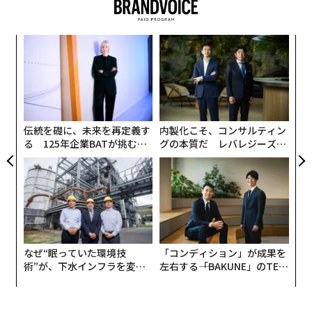
〜
金
個
【
ェ
に
が
わ
伝統を礎に、未来を再定義す
内製化こそ、コンサルティン
る 125年企業BATが挑むス
グの本質だ レバレジーズが
モークレスな未来
実践する、次世代ファームの
全貌
なぜ“眠っていた環境技
「コンディション」が成果を
術”が、下水インフラを変え
左右する――「BAKUNE」のTEN
たのか──産総研×月島JFE
TIALが支える「挑戦者の明
アクアソリューションの10年
日」