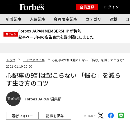
会員登録
ログイン
新着記事
人気記事
会員限定記事
カテゴリ
連載
コ
Forbes JAPAN MEMBERSHIP 新機能｜
NEWS
記事ページ内の広告表示を最小限にしました
トップ
ライフスタイル
心配事の9割は起こらない 「悩む」を減らす生き方のコ
2021.01.10 20:00
心配事の9割は起こらない 「悩む」を減ら
す生き方のコツ
Forbes JAPAN 編集部
著者フォロー
記事を保存