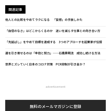
関連記事
他人との比較をやめてラクになる 「妄想」の手放しかた
「自信のなさ」はどこからくるのか 迷いを減らす仕事との向き合い方
「先延ばし」をやめて目標を達成する 3つのアプローチを起業家が伝授
運を引き寄せるのは「辛抱と努力」──石橋貴明流 成功し続ける方法
世界とズレていく日本のコロナ対策 PCR抑制が引き金か？
advertisement
無料のメールマガジンに登録