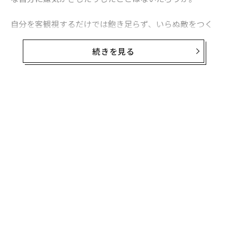
自分を客観視するだけでは飽き足らず、いらぬ敵をつく
り出し、人と比べてはダメな自分を痛めつける。いいこ
とがない悪癖なのに、多くの人がなかなか手放すことが
続きを見る
できないでいるのが、「他人との比較」だ。
今年こそ、そんな苦しみは手放してしまいたい。軽やか
に自分のすべきことに注力できるようになるには、どん
無料のメールマガジンに登録
なふうに考えたらいいのだろうか。
無料登録
そのヒントを、曹洞宗 特雄山建巧寺の住職である枡野俊
明氏に求めた。40万部を突破したベストセラー「
心配事の9割は起こらない 減らす、手放す、忘れる─
─禅の教え
」（三笠書房）から、許可を得て一部抜粋して紹介しよ
義す
「
う。
むス
3
C
“
る