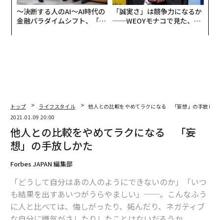
〜決断する人のAI〜AI時代の
「誠実さ」は競争力になるか
金融パラダイムシフト、「超
──WEOYモナコで見た、く
個別化」の核心 【MUFG×ウ
ら寿司の経営哲学
ェルスナビ×PwC】
トップ
ライフスタイル
他人との比較をやめてラクになる 「妄想」の手放しか
2021.01.09 20:00
他人との比較をやめてラクになる 「妄
想」の手放しかた
Forbes JAPAN 編集部
「どうして自分はあの人のようにできないのか」「いつ
も結果を出すあいつがうらやましい」──。こんなふう
に人と比べては、悔しがったり、妬んだり、ネガティブ
な自分に嫌気がさしたりしたことはないだろうか。