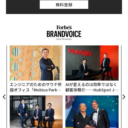
無料登録
小1
「
にし
3
C
な
る
術
た
ア
エンジニアのためのサウナ併
AIが変えるのは効率ではなく
設オフィス「Mobius Park」
顧客体験だ──HubSpot Ja
がオープン──タマディック
panが語る「Grow Better」
が健康経営を徹底する理由
な組織のつくり方