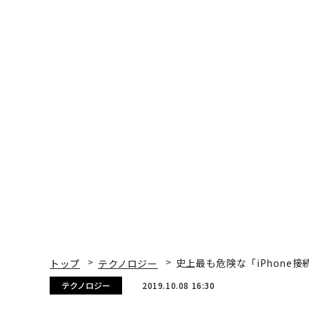
トップ
テクノロジー
史上最も危険な「iPhone
テクノロジー
2019.10.08 16:30
史上最も危険な「iPhon
の懸念
Zak Doffman | Contributor