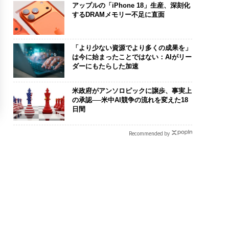
アップルの「iPhone 18」生産、深刻化
するDRAMメモリー不足に直面
「より少ない資源でより多くの成果を」
は今に始まったことではない：AIがリー
ダーにもたらした加速
米政府がアンソロピックに譲歩、事実上
の承認──米中AI競争の流れを変えた18
日間
Recommended by