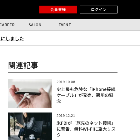
会員登録
ログイン
CAREER
SALON
EVENT
限にしました
関連記事
2019.10.08
史上最も危険な「iPhone接続
ケーブル」が発売、悪用の懸
念
2019.12.21
米FBIが「旅先のネット接続」
に警告、無料Wi-Fiに重大リス
ク