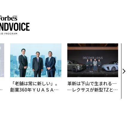
目先
年後
─ア
支援
「老舗は常に新しい」。
革新は下山で生まれる─
は
創業360年ＹＵＡＳＡと
─レクサスが新型TZとE
ク
カクシンCEO田尻望が語
Sに込めた「DISCOVE
れ
る、AIを超える人の価値
R」の哲学
I