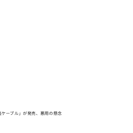
接続ケーブル」が発売、悪用の懸念
e接続ケーブル」が発売、悪用
著者フォロー
記事を保存