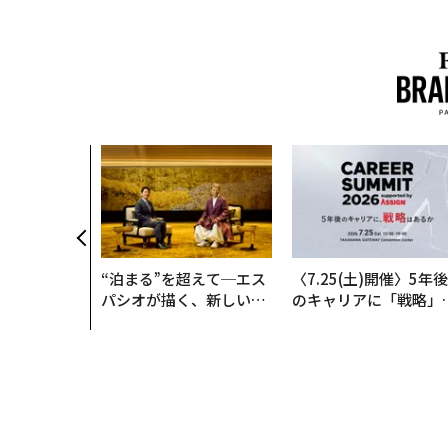
“泊まる”を超えて─エス
〈7.25(土)開催〉5年後
パシオが描く、新しい日
のキャリアに「戦略」
本のラグジュアリー（中
あるか。トップエグゼ
編）
ティブのキャリアに触
る1日│CAREER SUMM
T 2026