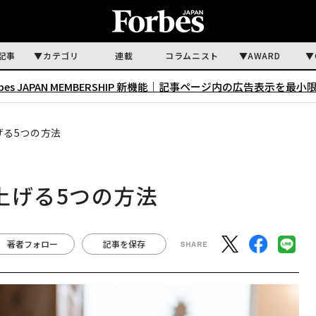
記事
カテゴリ
連載
コラムニスト
AWARD
rbes JAPAN MEMBERSHIP 新機能｜
記事ページ内の広告表示を最小
げる5つの方法
に上げる5つの方法
著者フォロー
記事を保存