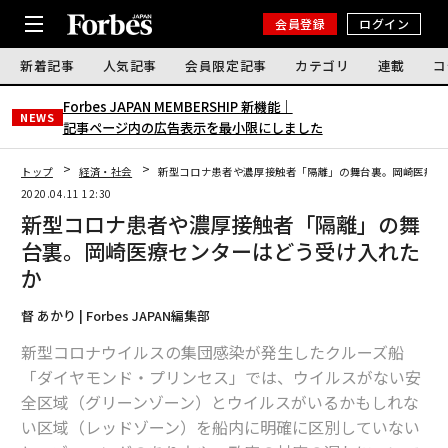
会員登録
ログイン
新着記事
人気記事
会員限定記事
カテゴリ
連載
コ
Forbes JAPAN MEMBERSHIP 新機能｜
NEWS
記事ページ内の広告表示を最小限にしました
トップ
経済・社会
新型コロナ患者や濃厚接触者「隔離」の舞台裏。岡崎医療セ
2020.04.11 12:30
新型コロナ患者や濃厚接触者「隔離」の舞
台裏。岡崎医療センターはどう受け入れた
か
督 あかり | Forbes JAPAN編集部
新型コロナウイルスの集団感染が発生したクルーズ船
「ダイヤモンド・プリンセス」では、ウイルスがない安
全区域（グリーンゾーン）とウイルスがいるかもしれな
い区域（レッドゾーン）を船内に明確に区別していない