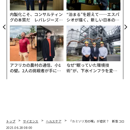
pa
な
内製化こそ、コンサルティン
“泊まる”を超えて──エスパ
グの本質だ レバレジーズが
シオが描く、新しい日本のラ
実践する、次世代ファームの
グジュアリー（前編）
全貌
4月7日に開院した藤田医科大学岡崎医療センター。クルーズ船の乗客乗員受け入
れ時には二次感染者はゼロだった
アフリカの農村の通信、小1
なぜ“眠っていた環境技
の壁。2人の挑戦者が手にし
術”が、下水インフラを変え
た「次なる武器」
たのか──産総研×月島JFE
要請から3日で受け入れ、感染防止対策のポイン
アクアソリューションの10年
ト
未曾有の事態に、岡崎医療センターはどのように対応し
たのだろうか。
トップ
サイエンス
ヘルスケア
「カミソリ刃の喉」が症状？ 新型コロナ
2025.06.28 08:00
まず、2月16日に厚労省からの要請を受けて、翌日に内