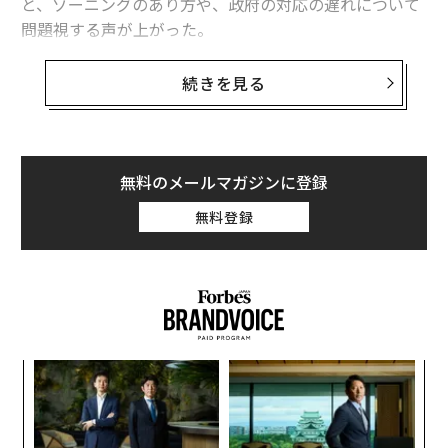
と、ゾーニングのあり方や、政府の対応の遅れについて
問題視する声が上がった。
厚労省によると、乗員乗客3711人の約20％に当たる712
続きを見る
人が感染し、11人が亡くなった（4月3日現在）。感染者
のうち、半数近くの331人が無症状だったという。
開院前だった藤田医科大学岡崎医療センターでは、厚労
無料のメールマガジンに登録
省の要請で、陽性反応が出るも症状のない乗客乗員とそ
無料登録
の同行者である濃厚接触者、計128人を受け入れた。こ
こでは、二次感染者を出すことはなく、すでに対応を終
えている。そして4月7日に、6日遅れで開院した。
〜
織
う
A
T
顧客