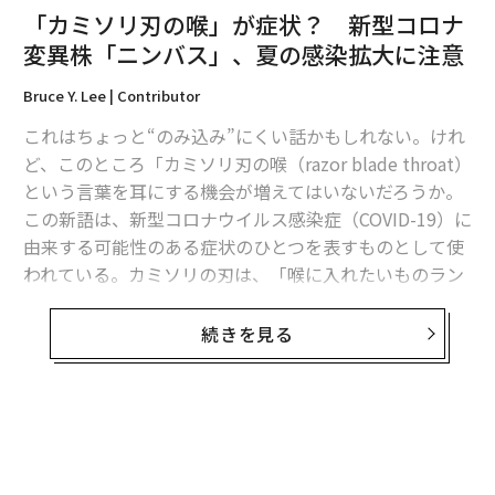
「カミソリ刃の喉」が症状？ 新型コロナ
外の関係者との協議の上で受け入れを決定。急ピッチで
変異株「ニンバス」、夏の感染拡大に注意
準備をして19日から受け入れを開始した。対策本部は、
センターを運営する藤田学園職員のほか、厚労省や岡崎
Bruce Y. Lee | Contributor
市保健所職員、市消防本部など最大50～70人で対応した
これはちょっと“のみ込み”にくい話かもしれない。けれ
という。
ど、このところ「カミソリ刃の喉（razor blade throat）
という言葉を耳にする機会が増えてはいないだろうか。
感染拡大防止のため、藤田医科大学の感染専門医師を含
この新語は、新型コロナウイルス感染症（COVID-19）に
めた感染対策チームを組成し、医療センター内の「ゾー
由来する可能性のある症状のひとつを表すものとして使
ニング」を徹底した。
われている。カミソリの刃は、「喉に入れたいものラン
キング」ではピザやホットドッグなどのはるか下位に来
感染症対策の一部として、公表されている情報をいくつ
るものに違いない。
かご紹介しよう。岡崎医療センターの受け入れ時と同
続きを見る
様、無症状や軽症者がホテルや自宅での待機になった場
だが、喉にカミソリが刺さるような、鋭い強烈な痛みを
合、応用できることがあるだろう。
感じるという報告が、非公式ながらますます増加してい
るのだ。そしてこれは、新型コロナウイルス（SARS-Co
1. 滞在者の区画に入る者は適切な手順で防護する
V-2）の新たな変異株「NB.1.8.1」の出現・流行と時を同
・マスク着用の際は、息が漏れないことを確認
じくして起こっている。NB.1.8.1は最近、中国で新型コ