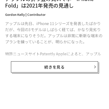
編集＝上田裕資
Fold」は2021年発売の見通し
Gordon Kelly | Contributor
2026年9月号発売中
アップルは先日、iPhone 11シリーズを発表したばかり
だが、今回の3モデルはしばらく経てば、かなり見劣り
する端末になりそうだ。アップルは非常に斬新な端末の
最新号の購入はこちらから
プランを練っていることが、明らかになった。
メンバーシップに登録する
特許ニュースサイトPatently Appleによると、アップル
は「iPhone Fold」と呼ばれる折り畳み式端末の特許出
願書類を、米国特許庁に提出していた。そこに描かれた
続きを見る
デザインは、これまでのiPhoneとは全く異なるものだ。
関連記事
アップルは新端末の折り畳み式ディスプレイで採用する
アップルの折り畳み式スマホ「iPhone Fold」は2021年発売の見通し
「電子デバイス」などの特許を出願した。このデバイス
はディスプレイのヒンジ部分に採用され、感圧センサー
米国をまねたい中国が「コピーできないもの」
も備えている。