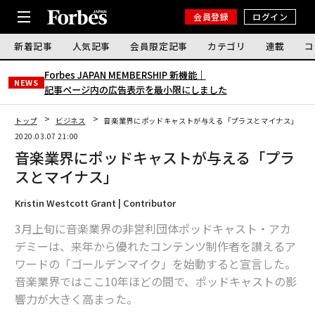
会員登録
ログイン
新着記事
人気記事
会員限定記事
カテゴリ
連載
コ
Forbes JAPAN MEMBERSHIP 新機能｜
NEWS
記事ページ内の広告表示を最小限にしました
トップ
ビジネス
音楽業界にポッドキャストが与える「プラスとマイナス」
2020.03.07 21:00
音楽業界にポッドキャストが与える「プラ
スとマイナス」
Kristin Westcott Grant | Contributor
3月上旬に音楽業界の非営利団体ポッドキャスト・アカ
デミーは、来年から優れたコンテンツ制作者を讃えるア
ワードの「ゴールデンマイク」を始動すると宣言した。
音楽業界ではここ10年ほどの間で、ポッドキャストの影
響力が大きく高まった。