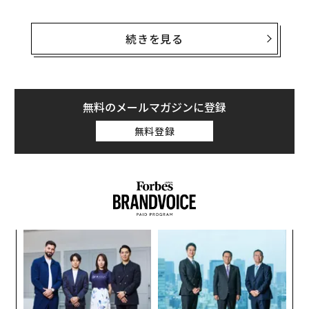
スポティファイでは7万件以上のポッドキャストが配信
されており、米国で毎週ポッドキャストを聴く人々は約
続きを見る
1億1000万人とされている。2006年当時はポッドキャス
トに親しみを感じると答えた米国人の割合は22％だった
が、この数値は現在、70％に拡大した。
無料のメールマガジンに登録
スポティファイは近年、ポッドキャスト向けの投資を増
無料登録
大させている。同社が2019年にポッドキャスト関連コン
テンツの獲得に投じた費用は、4億ドル以上に達してい
た。
るか
〈7
、く
ャ
ト
「
リア
左右
UM
T