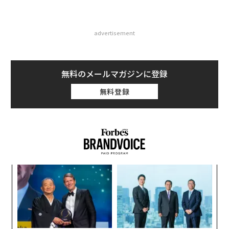
advertisement
無料のメールマガジンに登録
無料登録
“
オ
ジ
〈7
ャ
ト
リア