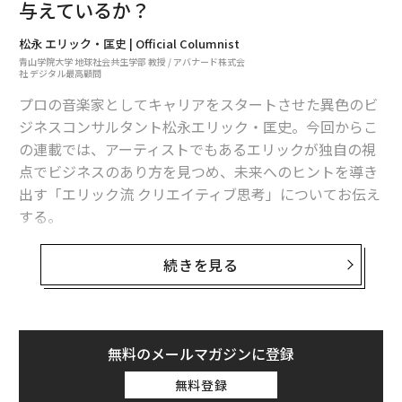
与えているか？
松永 エリック・匡史 | Official Columnist
青山学院大学 地球社会共生学部 教授 / アバナード株式会
社 デジタル最高顧問
プロの音楽家としてキャリアをスタートさせた異色のビ
ジネスコンサルタント松永エリック・匡史。今回からこ
の連載では、アーティストでもあるエリックが独自の視
点でビジネスのあり方を見つめ、未来へのヒントを導き
出す「エリック流 クリエイティブ思考」についてお伝え
する。
第1回は、日本におけるビジネスコンサルの流れについ
続きを見る
て振り返り、MBA的アプローチ、デザイン思考の軌跡を
辿る。エリックが目指す「クリエイティブ思考」はこれ
らを超えた先にある。
無料のメールマガジンに登録
無料登録
コンサルで覚えたMBA的アプローチの違和感