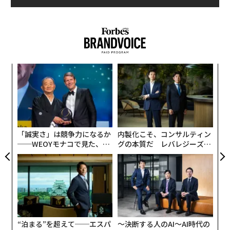
私のキャリアのスタートは15歳、プロの音楽家としての
活動でした。ギタリストとして国内で演奏を続けた後、
高校を卒業してから渡米。バークリー音楽院でさらに専
門の教育を受けました。そして帰国後、自分の生き方を
変えようと、青山学院大学の修士課程で経営を学び、新
“
オ
たな一歩を踏み出したのです。
ジ
「
左右
最初にビジネスコンサルの門を叩いたのは、世界最大の
T
経営コンサルティングファームであるアクセンチュアの
日
前身、アンダーセン・コンサルティングでした。思え
「誠実さ」は競争力になるか
内製化こそ、コンサルティン
──WEOYモナコで見た、く
グの本質だ レバレジーズが
ば、企業の経営トップの相談役となりビジネスや業界を
ら寿司の経営哲学
実践する、次世代ファームの
変えていくという、漫然としたイメージだけで、この業
全貌
界に飛び込みました。
1990年代、まだデザイン思考さえ知られていなかった当
時のビジネスコンサルは、今よりさらにMBA的なアプロ
ーチが主流でした。修士課程で学んだことを、そのまま
“泊まる”を超えて──エスパ
〜決断する人のAI〜AI時代の