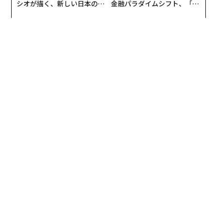
シオが描く、新しい日本のラ
金融パラダイムシフト、「超
実際のビジネスで生かそうとしていました。
グジュアリー（前編）
個別化」の核心 【MUFG×ウ
ェルスナビ×PwC】
成功事例をベースに現状分析し、ベストプラクティスを
フランケンシュタインのように継ぎはぎして組み上げ、
そのギャップを埋める施策を案件化し、コンサルティン
グサービスとして提供するという、課題解決型の基本的
な流れに、私はどうも納得がいきませんでした。
しかも、「論理的な証明は正しい」という大前提が、こ
のコンサルティングにはあります。ですから、課題に対
して、証明し得る小さなありきたりな結論を導き出すた
めに、膨大な情報を集めるのですが、こういった作業に
クライアントを含め誰も疑問を呈していないことが、私
には不思議で仕方ありませんでした。
論理的コンサルは「情報の整理」に過ぎないのではない
か