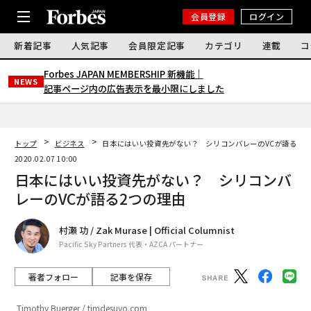
会員登録
ログイン
新着記事
人気記事
会員限定記事
カテゴリ
連載
コ
Forbes JAPAN MEMBERSHIP 新機能｜
NEWS
記事ページ内の広告表示を最小限にしました
トップ
ビジネス
日本にはいい投資先がない？ シリコンバレーのVCが語る2つ
2020.02.07 10:00
日本にはいい投資先がない？ シリコンバ
レーのVCが語る2つの理由
村瀬 功 / Zak Murase | Official Columnist
Pacific Sky Partners 代表・AZCA パートナー
著者フォロー
記事を保存
Timothy Buerger / timdesuyo.com