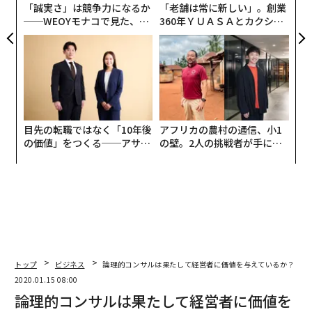
「誠実さ」は競争力になるか
「老舗は常に新しい」。創業
UM
──WEOYモナコで見た、く
360年ＹＵＡＳＡとカクシン
ら寿司の経営哲学
CEO田尻望が語る、AIを超え
る人の価値
目先の転職ではなく「10年後
アフリカの農村の通信、小1
の価値」をつくる──アサイ
の壁。2人の挑戦者が手にし
ンの長期伴走型支援とは
た「次なる武器」
トップ
ビジネス
論理的コンサルは果たして経営者に価値を与えているか？
2020.01.15 08:00
論理的コンサルは果たして経営者に価値を