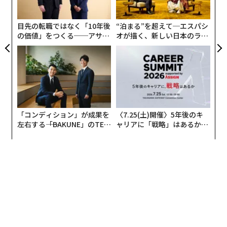
個
ェ
目先の転職ではなく「10年後
“泊まる”を超えて─エスパシ
の価値」をつくる──アサイ
オが描く、新しい日本のラグ
ンの長期伴走型支援とは
ジュアリー（中編）
「コンディション」が成果を
〈7.25(土)開催〉5年後のキ
左右する――「BAKUNE」のTEN
ャリアに「戦略」はあるか。
TIALが支える「挑戦者の明
トップエグゼクティブのキャ
日」
リアに触れる1日│CAREER S
UMMIT 2026
編集＝上田裕資