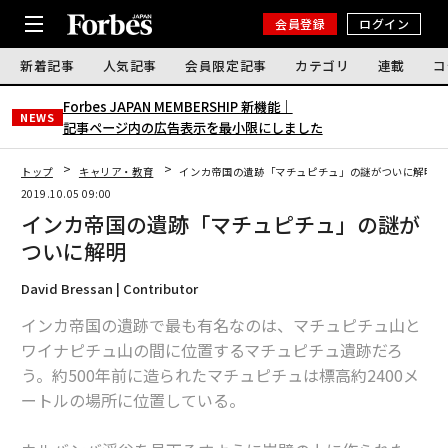
会員登録
ログイン
新着記事
人気記事
会員限定記事
カテゴリ
連載
コ
Forbes JAPAN MEMBERSHIP 新機能｜
NEWS
記事ページ内の広告表示を最小限にしました
トップ
キャリア・教育
インカ帝国の遺跡「マチュピチュ」の謎がついに解明
2019.10.05 09:00
インカ帝国の遺跡「マチュピチュ」の謎が
ついに解明
David Bressan | Contributor
インカ帝国の遺跡で最も有名なのは、マチュピチュ山と
ワイナピチュ山の間に位置するマチュピチュ遺跡だろ
う。約500年前に造られたマチュピチュは標高約2400メ
ートルの場所に位置している。