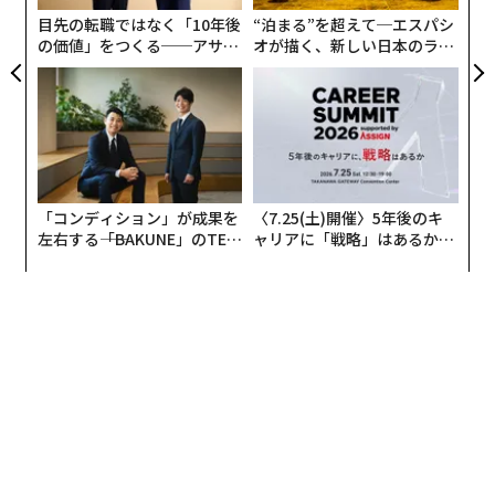
ェ
目先の転職ではなく「10年後
“泊まる”を超えて─エスパシ
の価値」をつくる──アサイ
オが描く、新しい日本のラグ
ンの長期伴走型支援とは
ジュアリー（中編）
「コンディション」が成果を
〈7.25(土)開催〉5年後のキ
左右する――「BAKUNE」のTEN
ャリアに「戦略」はあるか。
TIALが支える「挑戦者の明
トップエグゼクティブのキャ
日」
リアに触れる1日│CAREER S
UMMIT 2026
編集＝上田裕資