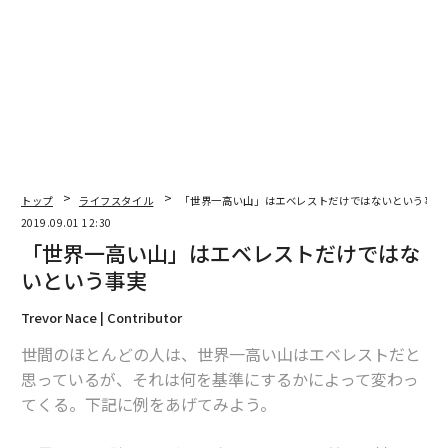
2026年9月号発売中
最新号の購入はこちらから
メンバーシップに登録する
トップ
ライフスタイル
「世界一高い山」はエベレストだけではないという事実
2019.09.01 12:30
「世界一高い山」はエベレストだけではな
いという事実
関連記事
Trevor Nace | Contributor
「世界一高い山」はエベレストだけではないという事実
世間のほとんどの人は、世界一高い山はエベレストだと
思っているが、それは何を基準にするかによって変わっ
地球生物の75％が死んだ、6500万年前の「巨大隕石の衝突」
てくる。下記に例をあげてみよう。
「死の谷」を越えた起業家たちが当たり前にしている14のこと