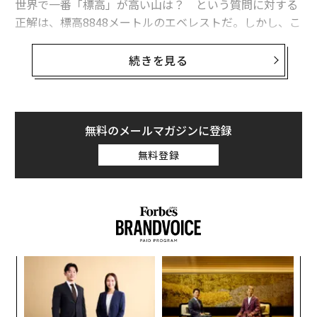
世界で一番「標高」が高い山は？ という質問に対する
正解は、標高8848メートルのエベレストだ。しかし、こ
太陽系で「最もくさい惑星」天王星の衝撃の事実
こでいう標高は地上に顔を出している部分の高さであ
トゥンベリをからかったトランプの投稿、障害者への侮辱に
り、海に隠れている部分から頂上までの距離では、別の
続きを見る
山がエベレストを上回る。
海底からの距離を測った場合、世界で最も高い山は1万2
advertisement
03mのハワイのマウナ・ケア山ということになる。ただ
無料のメールマガジンに登録
し、マウナ・ケア山の標高は4205mとされている。
無料登録
ンツ
革
への
ク
た、
た「
〜
金