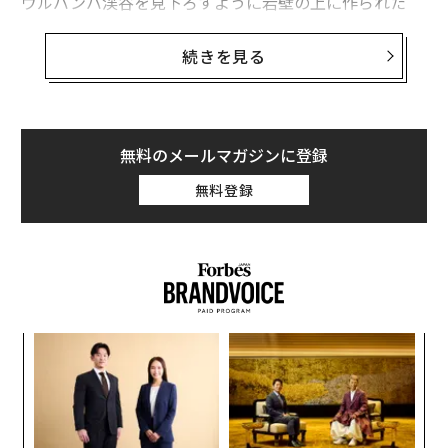
ウルバンバ渓谷を見下ろすように岩壁の上に作られた
段々畑では穀物が育てられ、1000人の人々の暮らしを支
えるのに十分な湧き水も湧いていた。
続きを見る
しかし、なぜマチュピチュはこのような到達しにくい場
所に造られたのだろうか。宗教的に重要な場所だという
説もあるが、米国地質学会の会合で発表された研究論文
無料のメールマガジンに登録
で新たな事実が判明した。リオグランデドスール連邦大
無料登録
学が現地調査と航空写真の分析を行った結果、この遺跡
は断層が交差する場所にあることが判明した。
ンツ
革
への
ク
た、
た「
〜
金
個