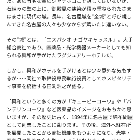
た。あの有名な金のシャチホコこそ冠してはいないが、
石組みの壁の上に、御殿風の建築が積み重ねられたさま
はまさに現代の城。長年、名古屋城を“金城”と呼び親し
んできた名古屋の人々も少なからず驚いたに違いない。
その“城”とは、「エスパシオ ナゴヤキャッスル」。大手
総合商社であり、医薬品・光学機器メーカーとしても知
られる興和が手がけたラグジュアリーホテルだ。
しかし、興和がホテルを手がけるとは少々意外な気もす
るが……同社で取締役専務執行役員としてホスピタリテ
ィ事業を統括する田渕浩之が語る。
「興和というと多くの方が『キューピーコーワ』や『バ
ンテリンコーワ』など医薬品のイメージをおもちかと思
いますが、その歴史は古く、1894年に名古屋で綿布問屋
として創業したことに遡ります。その後、海外へ駐在所
を展開したことから商社機能をもつようになり、光学・