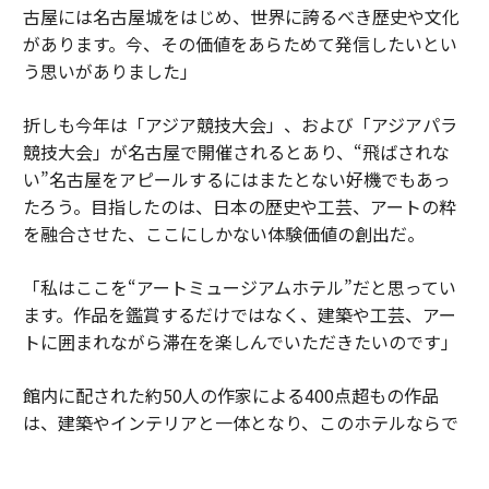
古屋には名古屋城をはじめ、世界に誇るべき歴史や文化
があります。今、その価値をあらためて発信したいとい
う思いがありました」
折しも今年は「アジア競技大会」、および「アジアパラ
競技大会」が名古屋で開催されるとあり、“飛ばされな
い”名古屋をアピールするにはまたとない好機でもあっ
たろう。目指したのは、日本の歴史や工芸、アートの粋
を融合させた、ここにしかない体験価値の創出だ。
「私はここを“アートミュージアムホテル”だと思ってい
ます。作品を鑑賞するだけではなく、建築や工芸、アー
トに囲まれながら滞在を楽しんでいただきたいのです」
館内に配された約50人の作家による400点超もの作品
は、建築やインテリアと一体となり、このホテルならで
はの世界観を形づくる重要な要素だ。名古屋城を望む特
別なロケ―ション、日本の工芸が息づく空間、歴史と現