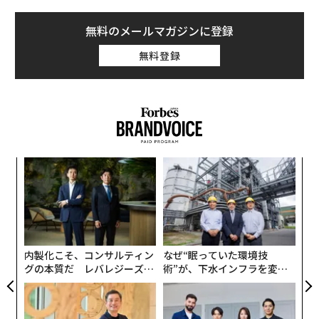
無料のメールマガジンに登録
無料登録
るか
「
、く
左右
T
模組
“
日
“使
シ
【N
グ
C】
内製化こそ、コンサルティン
なぜ“眠っていた環境技
グの本質だ レバレジーズが
術”が、下水インフラを変え
実践する、次世代ファームの
たのか──産総研×月島JFE
全貌
アクアソリューションの10年