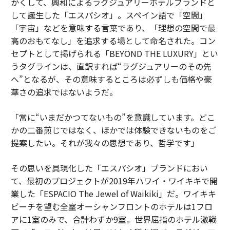
かくして、興和によるラグジュアリーホテルブランドと
して誕生した「エスパシオ」。スペイン語で「空間」
「宇宙」などを意味する言葉であり、「理想の空間で最
高のおもてなし」を追求する場として命名された。コン
セプトとして掲げられる「BEYOND THE LUXURY」とい
うタグラインは、直訳すれば“ラグジュアリーのその先
へ”となるが、その意味するところは必ずしも価格や豪
華さの追求ではないようだ。
「常に“いまだかつてないもの”を意識しています。どこ
かの二番煎じではなく、ほかでは体験できないものをご
提案したい。それが我々の思想であり、哲学です」
その思いを具現化した「エスパシオ」ブランドにおい
て、最初のプロジェクトが2019年ハワイ・ワイキキで開
業した「ESPACIO The Jewel of Waikiki」だ。ワイキキ
ビーチを望む全室オーシャンフロントのホテルは1フロ
アに1室のみで、合計わずか9室。世界屈指のホテル激戦