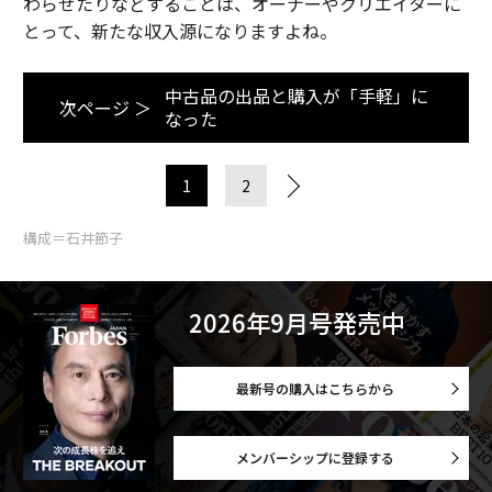
わらせたりなどすることは、オーナーやクリエイターに
とって、新たな収入源になりますよね。
中古品の出品と購入が「手軽」に
次ページ ＞
なった
1
2
構成＝石井節子
2026年9月号発売中
最新号の購入はこちらから
メンバーシップに登録する