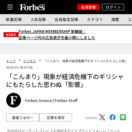
会員登録
ログイン
新着記事
人気記事
会員限定記事
カテゴリ
連載
コ
Forbes JAPAN MEMBERSHIP 新機能｜
NEWS
記事ページ内の広告表示を最小限にしました
トップ
ビジネス
「こんまり」現象が経済危機下のギリシャにもたらした思わぬ
2019.05.29 07:00
「こんまり」現象が経済危機下のギリシャ
にもたらした思わぬ「影響」
Forbes Greece | Forbes Staff
著者フォロー
記事を保存
中古品のマーケットプレイスを提供するアドプラットフォーム「ベンド