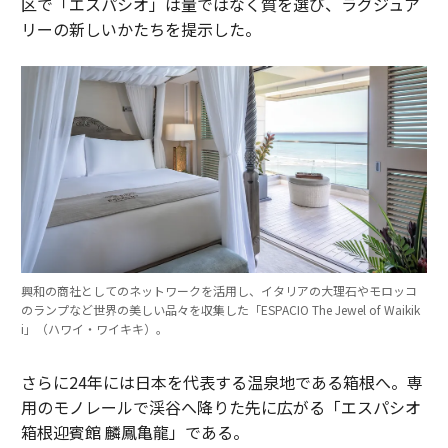
区で「エスパシオ」は量ではなく質を選び、ラグジュア
リーの新しいかたちを提示した。
興和の商社としてのネットワークを活用し、イタリアの大理石やモロッコ
のランプなど世界の美しい品々を収集した「ESPACIO The Jewel of Waikik
i」（ハワイ・ワイキキ）。
さらに24年には日本を代表する温泉地である箱根へ。専
用のモノレールで渓谷へ降りた先に広がる「エスパシオ
箱根迎賓館 麟鳳亀龍」である。