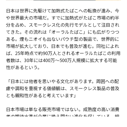
日本は世界に先駆けて加熱式たばこへの転換が進み、今
や世界最大の市場だ。すでに加熱式がたばこ市場の約半
分を占め、スモークレス化の先行モデルとして注目され
てきた。その流れは「オーラルたばこ」にも広がりつつ
ある。煙もニオイも出ないパウチ型の製品で、世界的に
市場が拡大しており、日本でも普及が進む。同社によれ
ば、25年時点で約90万人とされるオーラルたばこの利用
者数は、30年には400万～500万人規模に拡大する可能
性があるという。
「日本には他者を思いやる文化があります。周囲への配
慮や調和を重視する価値観は、スモークレス製品の普及
とも親和性があると考えています」
日本市場は単なる販売市場ではない。成熟度の高い消費
者の期待水準が企業に絶え間ない進化を促している。細
部へのこだわりや品質への妥協のない姿勢が、新しい製