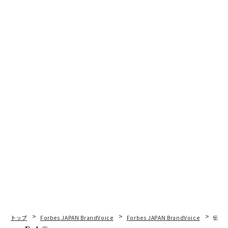
トップ
Forbes JAPAN BrandVoice
Forbes JAPAN BrandVoice
伝統