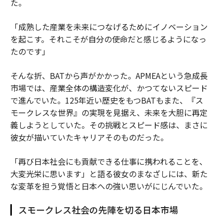
た。
「成熟した産業を未来につなげるためにイノベーション
を起こす。それこそが自分の使命だと感じるようになっ
たのです」
そんな折、BATから声がかかった。APMEAという急成長
市場では、産業全体の構造変化が、かつてないスピード
で進んでいた。125年近い歴史をもつBATもまた、『ス
モークレスな世界』の実現を見据え、未来を大胆に再定
義しようとしていた。その挑戦とスピード感は、まさに
彼女が描いていたキャリアそのものだった。
「再び日本社会にも貢献できる仕事に携われることを、
大変光栄に思います」と語る彼女のまなざしには、新た
な変革を担う覚悟と日本への強い思いがにじんでいた。
スモークレス社会の先陣を切る日本市場