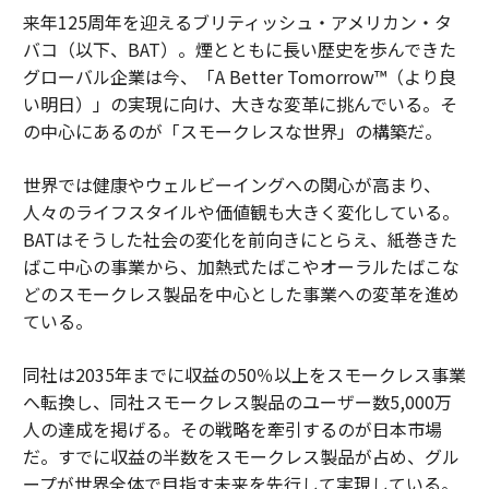
来年125周年を迎えるブリティッシュ・アメリカン・タ
バコ（以下、BAT）。煙とともに長い歴史を歩んできた
グローバル企業は今、「A Better Tomorrow™（より良
い明日）」の実現に向け、大きな変革に挑んでいる。そ
の中心にあるのが「スモークレスな世界」の構築だ。
世界では健康やウェルビーイングへの関心が高まり、
人々のライフスタイルや価値観も大きく変化している。
BATはそうした社会の変化を前向きにとらえ、紙巻きた
ばこ中心の事業から、加熱式たばこやオーラルたばこな
どのスモークレス製品を中心とした事業への変革を進め
ている。
同社は2035年までに収益の50％以上をスモークレス事業
へ転換し、同社スモークレス製品のユーザー数5,000万
人の達成を掲げる。その戦略を牽引するのが日本市場
だ。すでに収益の半数をスモークレス製品が占め、グル
ープが世界全体で目指す未来を先行して実現している。