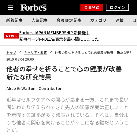
会員登録
ログイン
新着記事
人気記事
会員限定記事
カテゴリ
連載
コ
Forbes JAPAN MEMBERSHIP 新機能｜
NEWS
記事ページ内の広告表示を最小限にしました
トップ
キャリア・教育
他者の幸せを祈ることで心の健康が改善 新たな研究結
2019.05.04 20:00
他者の幸せを祈ることで心の健康が改善
新たな研究結果
Alice G. Walton | Contributor
近年はセルフケアへの関心が高まる一方、これまで長い
間にわたり伝えられてきた先人の知恵が実は正しいこと
を示唆する証拠が多く発表されている。それは、自分よ
りも他者に関心を向けることが幸せになる鍵だというこ
とだ。