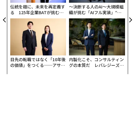
防
伝統を礎に、未来を再定義す
〜決断する人のAI〜大規模組
る 125年企業BATが挑むス
織が挑む「AIフル実装」“使
モークレスな未来
う”企業から“動く”企業へ【N
TTドコモビジネス×PwC】
目先の転職ではなく「10年後
内製化こそ、コンサルティン
の価値」をつくる──アサイ
グの本質だ レバレジーズが
ンの長期伴走型支援とは
実践する、次世代ファームの
全貌