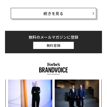
幸福研究ジャーナル（Journal of Happiness Studies）
に3月に掲載されたアイオワ州立大学の新たな調査は、
続きを見る
他者の幸せを短い間でも心の中で願うことで、他に効果
がありそうな活動に従事したときよりも顕著に幸福度が
高まり、ストレスが減少することを発見した。
無料のメールマガジンに登録
他者の幸運を願うことが気分などの変数にどのように影
無料登録
響するかを理解するため、研究チームは学部生を対象に
して、幸福度やストレス水準、生活への満足度、共感、
思いやりのレベル、連帯感など複数の項目を測定した。
それに加え、全体的なマインドフルネス水準や自己中心
性、知性など個人の特性も複数の項目にわたり測定され
た。
創業
な
シン
術
超え
た
パ
ア
技
無