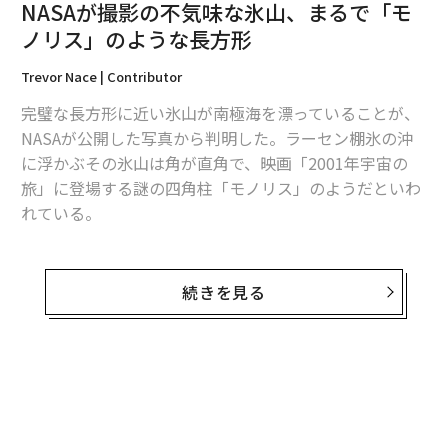
NASAが撮影の不気味な氷山、まるで「モ
タグ：
SpaceX/スペースX
ボーイング
タゾ
ノリス」のような長方形
Trevor Nace | Contributor
advertisement
完璧な長方形に近い氷山が南極海を漂っていることが、
NASAが公開した写真から判明した。ラーセン棚氷の沖
に浮かぶその氷山は角が直角で、映画「2001年宇宙の
旅」に登場する謎の四角柱「モノリス」のようだといわ
れている。
NASAは南極の氷の厚さや位置などの推移を画像化する
「アイスブリッジ作戦（Operation IceBridge）」を実
続きを見る
施しており、四角い氷山の写真はそのオペレーション中
に撮影された。
氷山としては、実に奇妙な形に思えるが自然にできたも
のだという。氷山といえば、てっぺんが海から突き出て
いるイメージがあるが、今回の氷山は「卓状氷山」と呼