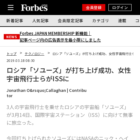
会員登録
ログイン
新着記事
人気記事
会員限定記事
カテゴリ
連載
コ
Forbes JAPAN MEMBERSHIP 新機能｜
NEWS
記事ページ内の広告表示を最小限にしました
トップ
テクノロジー
ロシア「ソユーズ」が打ち上げ成功、女性宇宙飛行士らがI
2019.03.18 08:30
ロシア「ソユーズ」が打ち上げ成功、女性
宇宙飛行士らがISSに
Jonathan O&rsquo;Callaghan | Contribu
tor
3人の宇宙飛行士を乗せたロシアの宇宙船「ソユーズ」
が3月14日、国際宇宙ステーション（ISS）に向けて無事
に旅立った。
今回打ち上げられたソユーズにはNASAのニック・ヘイ