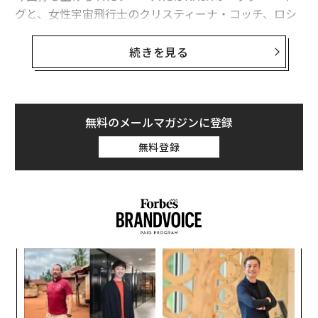
グと、女性宇宙飛行士のクリスティーナ・コッチ、ロシ
ア国営宇宙企業ロスコスモスのアレクセイ・オフチニン
らが搭乗している。打ち上げはカザフスタンにある、ロ
続きを見る
シアのバイコヌール宇宙基地で実施された。
ソユーズの「MS-12」宇宙船は6時間をかけてISSに到着
する。ISSでは現在、3人のメンバーが滞在しており、彼
無料のメールマガジンに登録
らは先日、スペースXのクルードラゴンを出迎えたばか
無料登録
りだった。
編集＝上田裕資
義す
革
むス
ク
2026年9月号発売中
た「
な
術