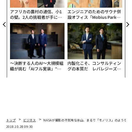
た
最新号の購入はこちらから
ア
アフリカの農村の通信、小1
エンジニアのためのサウナ併
の壁。2人の挑戦者が手にし
設オフィス「Mobius Park」
メンバーシップに登録する
た「次なる武器」
がオープン──タマディック
が健康経営を徹底する理由
関連記事
〜決断する人のAI〜大規模組
内製化こそ、コンサルティン
NASAが撮影の不気味な氷山、まるで「モノリス」のような長方形
織が挑む「AIフル実装」“使
グの本質だ レバレジーズが
う”企業から“動く”企業へ【N
実践する、次世代ファームの
TTドコモビジネス×PwC】
全貌
太陽系で「最もくさい惑星」天王星の衝撃の事実
iPhoneに致命傷を与える中国ファーウェイ「Mate X」の先進性
英女優が語る、女性が自分の価値を再確認する3つの方法
トップ
ビジネス
NASAが撮影の不気味な氷山、まるで「モノリス」のような長
iPhoneが次世代モデルで「液晶」を全廃へ、日本メーカーに打撃
2018.10.28 09:30