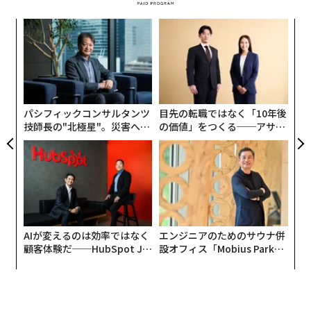
内
グ
実
“
全
オ
ジ
パシフィックコンサルタンツ
目先の転職ではなく「10年後
技師長の"北極星"。災害への
の価値」をつくる──アサイ
無力感を乗り越え見つけた、
ンの長期伴走型支援とは
防災一筋20年の答え
AIが変えるのは効率ではなく
エンジニアのためのサウナ併
顧客体験だ──HubSpot Ja
設オフィス「Mobius Park」
panが語る「Grow Better」
がオープン──タマディック
な組織のつくり方
が健康経営を徹底する理由