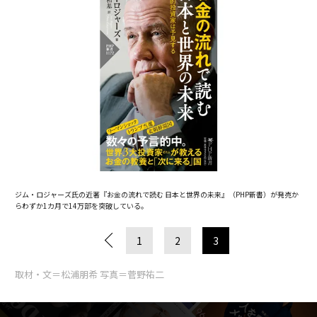
ジム・ロジャーズ氏の近著『お金の流れで読む 日本と世界の未来』（PHP新書）が発売か
らわずか1カ月で14万部を突破している。
1
2
3
取材・文＝松浦朋希 写真＝菅野祐二