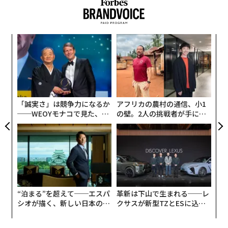
しかしそれは、うわべだけの好景気に過ぎない。いま日
本株が従来よりも高値をつけているのは、日本銀行が紙
な
幣を刷りまくり、そのお金で日本株や日本国債を買い支
術
えているからに過ぎないのだ。紙幣を印刷し続けると、
た
エ
そのお金はどこかに行かないといけない。土地に行く場
ア
設オ
合もあれば、金に行く場合もある。ただ歴史的に見る
が
と、多くの場合、そのお金は株式市場に行く。
が
「誠実さ」は競争力になるか
アフリカの農村の通信、小1
──WEOYモナコで見た、く
の壁。2人の挑戦者が手にし
1970年代のアメリカでも、お金の流れは同じような動き
ら寿司の経営哲学
た「次なる武器」
を見せた。多くの金が、株と金に流れた。石油にも流れ
た。1980年代のイギリスでは、株だった。第一次世界大
戦後のドイツでもひどいインフレが起きて通貨が暴落
し、株価は青天井で急騰した。インフレがひどくなる
と、人は何かを所有したくなるものだ。紙幣よりも実体
“泊まる”を超えて──エスパ
革新は下山で生まれる──レ
があるもの──たとえばテーブルなどを。
シオが描く、新しい日本のラ
クサスが新型TZとESに込め
グジュアリー（前編）
た「DISCOVER」の哲学
ただ大概の場合、お金の安全な避難先は株になる。不動