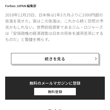
Forbes JAPAN 編集部
2018年12月25日、日本株は1年3カ月ぶりに1000円超の
急落を見せた。実はこの急落は、これから続く恐慌の予
兆かもしれない。世界的投資家であるジム・ロジャーズ
は「安倍政権の経済政策は日本の将来を滅茶苦茶にする
ものだ」と警鐘を鳴らす。
「投資の神様」が見通す日本経済の未来とは？ ジム・
ロジャーズの新刊『お金の流れで読む 日本と世界の未
続きを見る
来』（PHP新書）より、内容を抜粋して紹介する。
うわべだけの好景気に騙されるな
無料のメールマガジンに登録
アベノミクスによる金融緩和で、以前に比べて足元の景
無料登録
気は良くなった。人手不足もあって賃金が上昇に転じ、
物価は日銀の2％インフレ目標には達しないものの、デ
フレは免れている。株価もこの数年で約3倍になった。