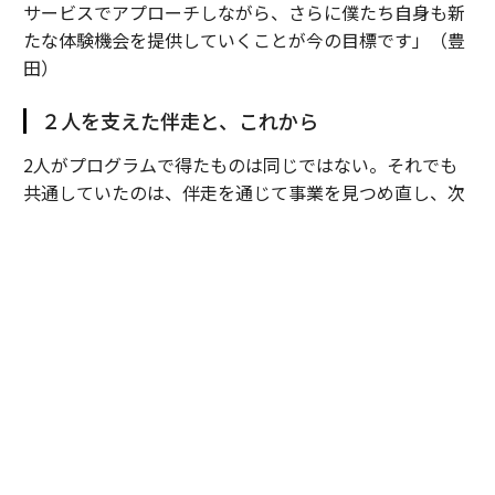
サービスでアプローチしながら、さらに僕たち自身も新
たな体験機会を提供していくことが今の目標です」（豊
田）
２人を支えた伴走と、これから
2人がプログラムで得たものは同じではない。それでも
共通していたのは、伴走を通じて事業を見つめ直し、次
の成長につながる基盤を整えたことだった。その変化
は、プログラム終了後にも表れている。
Dots forのインパクトレポートは、もともと出資を得る
ための資料だった。ところが、レポートに載せる現地の
情報を集めようと、農村で働く社員に事業の意義を一つ
ずつ説明していくうちに、窓口になった社員の理解がみ
るみる深まっていった。
手応えを感じた大場は、さらに多くの社員に話を聞いて
回った。すると、話を聞いた社員から順に、意識が変わ