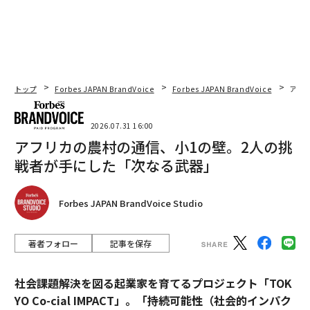
トップ
Forbes JAPAN BrandVoice
Forbes JAPAN BrandVoice
アフ
2026.07.31 16:00
アフリカの農村の通信、小1の壁。2人の挑
戦者が手にした「次なる武器」
Forbes JAPAN BrandVoice Studio
著者フォロー
記事を保存
社会課題解決を図る起業家を育てるプロジェクト「TOK
YO Co-cial IMPACT」。
「持続可能性（社会的インパク