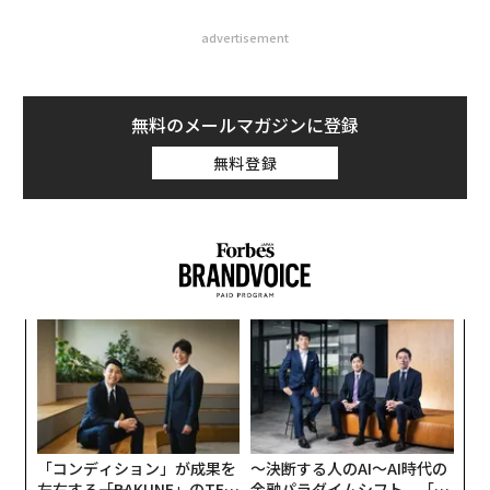
advertisement
無料のメールマガジンに登録
無料登録
ンツ
「
への
─
た、
ら
「
3
C
る
「コンディション」が成果を
〜決断する人のAI〜AI時代の
左右する――「BAKUNE」のTEN
金融パラダイムシフト、「超