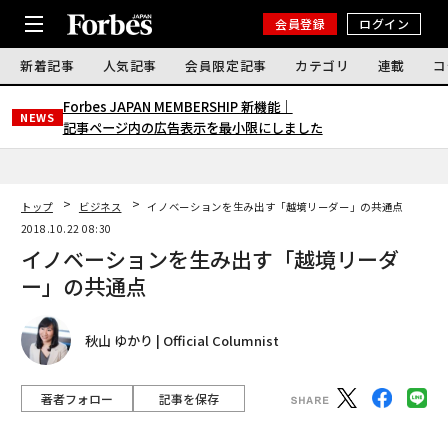
会員登録
ログイン
新着記事
人気記事
会員限定記事
カテゴリ
連載
コ
Forbes JAPAN MEMBERSHIP 新機能｜
NEWS
記事ページ内の広告表示を最小限にしました
トップ
ビジネス
イノベーションを生み出す「越境リーダー」の共通点
2018.10.22 08:30
イノベーションを生み出す「越境リーダ
ー」の共通点
秋山 ゆかり | Official Columnist
著者フォロー
記事を保存