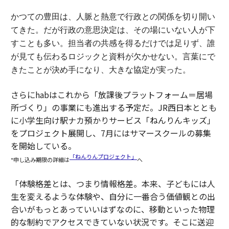
かつての豊田は、人脈と熱意で行政との関係を切り開い
てきた。
だが行政の意思決定は、その場にいない人が下
すことも多い。担当者の共感を得るだけでは足りず、誰
が見ても伝わるロジックと資料が欠かせない。
言葉にで
きたことが決め手になり、大きな協定が実った。
さらにhabはこれから「放課後プラットフォーム＝居場
所づくり」の事業にも進出する予定だ。JR西日本ととも
に小学生向け駅ナカ預かりサービス「ねんりんキッズ」
をプロジェクト展開し、7月にはサマースクールの募集
を開始している。
「ねんりんプロジェクト」
*申し込み期限の詳細は
へ
「体験格差とは、つまり情報格差。本来、子どもには人
生を変えるような体験や、自分に一番合う価値観との出
合いがもっとあっていいはずなのに、移動といった物理
的な制約でアクセスできていない状況です。そこに送迎