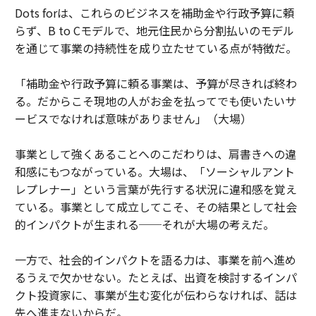
Dots forは、これらのビジネスを補助金や行政予算に頼
らず、B to Cモデルで、地元住民から分割払いのモデル
を通じて事業の持続性を成り立たせている点が特徴だ。
「補助金や行政予算に頼る事業は、予算が尽きれば終わ
る。だからこそ現地の人がお金を払ってでも使いたいサ
ービスでなければ意味がありません」（大場）
事業として強くあることへのこだわりは、肩書きへの違
和感にもつながっている。大場は、「ソーシャルアント
レプレナー」という言葉が先行する状況に違和感を覚え
ている。事業として成立してこそ、その結果として社会
的インパクトが生まれる──それが大場の考えだ。
一方で、社会的インパクトを語る力は、事業を前へ進め
るうえで欠かせない。たとえば、出資を検討するインパ
クト投資家に、事業が生む変化が伝わらなければ、話は
先へ進まないからだ。