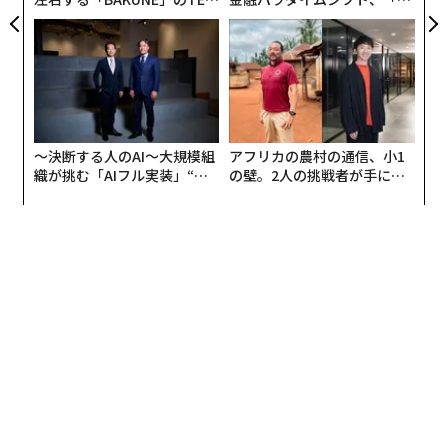
TIALが支える「挑戦者の明
個別化」の核心 【MUFG×ウ
日」
ェルスナビ×PwC】
〜決断する人のAI〜大規模組
アフリカの農村の通信、小1
織が挑む「AIフル実装」“使
の壁。2人の挑戦者が手にし
う”企業から“動く”企業へ【N
た「次なる武器」
TTドコモビジネス×PwC】