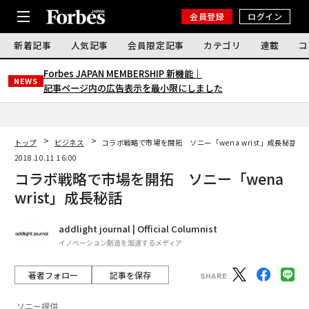
会員登録
ログイン
新着記事
人気記事
会員限定記事
カテゴリ
連載
コ
Forbes JAPAN MEMBERSHIP 新機能｜
NEWS
記事ページ内の広告表示を最小限にしました
トップ
ビジネス
コラボ戦略で市場を開拓 ソニー「wena wrist」成長秘話
2018.10.11 16:00
コラボ戦略で市場を開拓 ソニー「wena
wrist」成長秘話
addlight journal | Official Columnist
イノベーション創造を加速するメディア
著者フォロー
記事を保存
ソニー提供