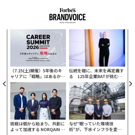
〜
織
う
“
T
オ
ジ
〈7.25(土)開催〉5年後のキ
伝統を礎に、未来を再定義す
ャリアに「戦略」はあるか。
る 125年企業BATが挑むス
トップエグゼクティブのキャ
モークレスな未来
リアに触れる1日│CAREER S
UMMIT 2026
挑戦は個から始まり、共創に
なぜ“眠っていた環境技
よって加速する NORQAIN JA
術”が、下水インフラを変え
PAN 特別座談会
たのか──産総研×月島JFE