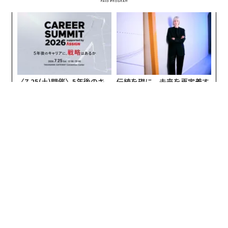
〜
織
う
“
T
オ
ジ
〈7.25(土)開催〉5年後のキ
伝統を礎に、未来を再定義す
ャリアに「戦略」はあるか。
る 125年企業BATが挑むス
トップエグゼクティブのキャ
モークレスな未来
リアに触れる1日│CAREER S
UMMIT 2026
挑戦は個から始まり、共創に
なぜ“眠っていた環境技
よって加速する NORQAIN JA
術”が、下水インフラを変え
PAN 特別座談会
たのか──産総研×月島JFE
アクアソリューションの10年