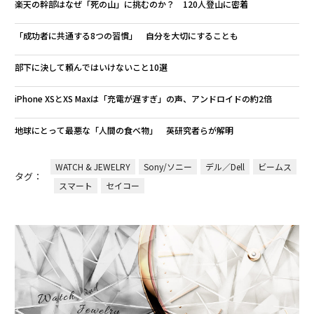
楽天の幹部はなぜ「死の山」に挑むのか？ 120人登山に密着
「成功者に共通する8つの習慣」 自分を大切にすることも
部下に決して頼んではいけないこと10選
iPhone XSとXS Maxは「充電が遅すぎ」の声、アンドロイドの約2倍
地球にとって最悪な「人間の食べ物」 英研究者らが解明
WATCH & JEWELRY
Sony/ソニー
デル／Dell
ビームス
タグ：
スマート
セイコー