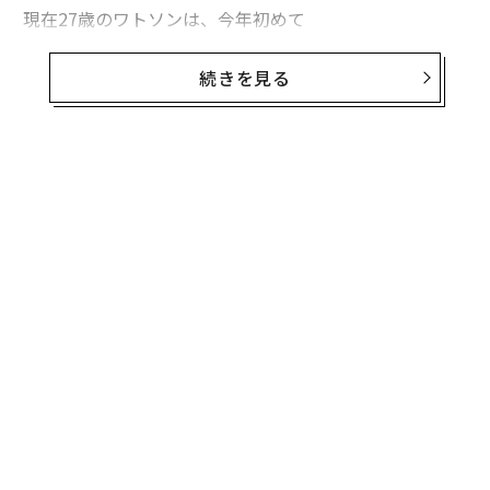
現在27歳のワトソンは、今年初めて
フォーブスの「世界で最も稼ぐ女優」
ベスト10にランク
イン。エイミー・アダムス、ケイト・ブランシェットな
続きを見る
どのベテラン勢を抜き、シャーリーズ・セロンと同額で
6位に輝いた。
ワトソンの2016年6月から1年間の収入は、推計1400万
無料のメールマガジンに登録
ドル（約15億円）。その大半を、主演したディズニーの
無料登録
実写版「美女と野獣」と、トム・ハンクスと共演したSF
スリラー「ザ・サークル」（日本公開11月10日）の出演
料が占める。
目
の
ン
伝
る