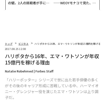
の壁。2人の挑戦者が手にし
──WEOYモナコで見た、く
た「次なる武器」
ら寿司の経営哲学
トップ
ビジネス
ハリポタから16年、エマ・ワトソンが年収15億円を稼げる理
2017.08.25 12:00
ハリポタから16年、エマ・ワトソンが年収
15億円を稼げる理由
Natalie Robehmed | Forbes Staff
「ハリーポッター」シリーズで世に出た若手俳優の多く
がその後のキャリア形成に苦戦している中、ハーマイオ
ニー・グレンジャー役を演じたエマ・ワトソンは上り調
子だ。