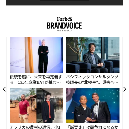
“
シ
グ
「
左右
T
日
伝統を礎に、未来を再定義す
パシフィックコンサルタンツ
る 125年企業BATが挑むス
技師長の"北極星"。災害への
モークレスな未来
無力感を乗り越え見つけた、
防災一筋20年の答え
アフリカの農村の通信、小1
「誠実さ」は競争力になるか