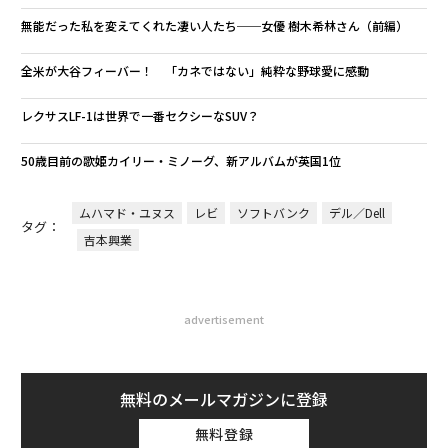
無能だった私を変えてくれた凄い人たち──女優 樹木希林さん（前編）
全米が大谷フィーバー！ 「カネではない」純粋な野球愛に感動
レクサスLF-1は世界で一番セクシーなSUV？
50歳目前の歌姫カイリー・ミノーグ、新アルバムが英国1位
ムハマド・ユヌス
レビ
ソフトバンク
デル／Dell
タグ：
吉本興業
advertisement
無料のメールマガジンに登録
無料登録