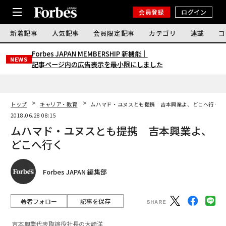
会員登録
ログイン
新着記事
人気記事
会員限定記事
カテゴリ
連載
コ
Forbes JAPAN MEMBERSHIP 新機能｜
NEWS
記事ページ内の広告表示を最小限にしました
トップ
キャリア・教育
ムハマド・ユヌスとも提携 吉本興業よ、どこへ行く
2018.06.28 08:15
ムハマド・ユヌスとも提携 吉本興業よ、
どこへ行く
Forbes JAPAN 編集部
著者フォロー
記事を保存
吉本興業代表取締役社長の大崎洋