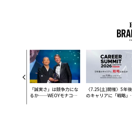
「誠実さ」は競争力にな
〈7.25(土)開催〉5年後
るか──WEOYモナコで
のキャリアに「戦略」
見た、くら寿司の経営哲
あるか。トップエグゼ
学
ティブのキャリアに触
る1日│CAREER SUMM
T 2026