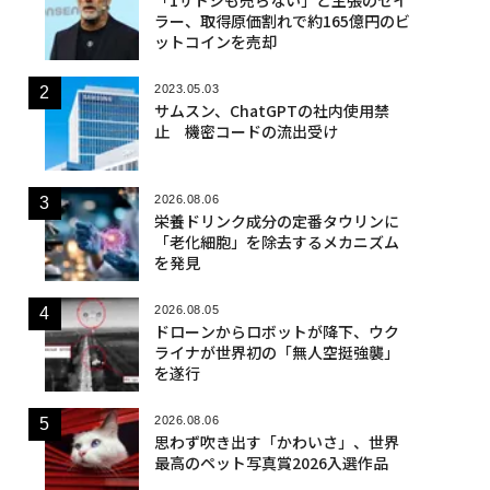
ラー、取得原価割れで約165億円のビ
ットコインを売却
2023.05.03
サムスン、ChatGPTの社内使用禁
止 機密コードの流出受け
2026.08.06
栄養ドリンク成分の定番タウリンに
「老化細胞」を除去するメカニズム
を発見
2026.08.05
ドローンからロボットが降下、ウク
ライナが世界初の「無人空挺強襲」
を遂行
2026.08.06
思わず吹き出す「かわいさ」、世界
最高のペット写真賞2026入選作品