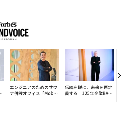
「老
創業
カク
る、
エンジニアのためのサウ
伝統を礎に、未来を再定
は
ナ併設オフィス「Mobiu
義する 125年企業BAT
ク
s Park」がオープン──
が挑むスモークレスな未
れ
タマディックが健康経営
来
I
を徹底する理由