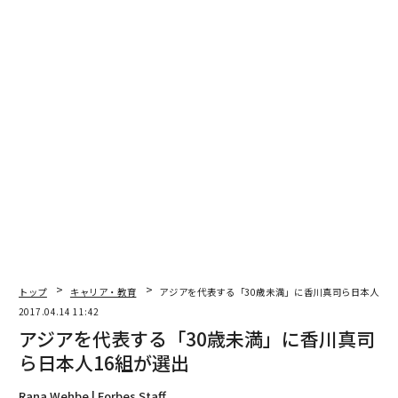
において英国を参考した歴史的経緯もあり、制度に共通
点があるからです。ヨーロッパのエネルギー分野に関し
て事情通になることが、日本のエネルギー改革を推し進
める上で非常に重要になってくると考えました。
ケンブリッジ大学ではエネルギーの効率化、省電力化を
研究する研究室に籍を置いていましたが、機械学習の世
界的権威の一人である、ズービン・ガーラマニ教授の研
究室の隣でした。14年にグーグルに買収されたことで有
名になった「ディープマインド」を輩出した研究室で
す。エネルギーの効率化には機械学習の技術も重要にな
るため、私も1年目は教授の授業を取っていました。デ
ィープマインドの創業者、デミス・ハサビスとも同じレ
トップ
キャリア・教育
アジアを代表する「30歳未満」に香川真司ら日本人16
クチャーを受けており、幸運にも、彼らの存在が身近で
2017.04.14 11:42
した。
アジアを代表する「30歳未満」に香川真司
ら日本人16組が選出
私とハサビスの共通点は、最初から起業を目的にケンブ
Rana Wehbe | Forbes Staff