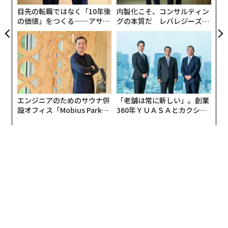
目先の転職ではなく「10年後
内製化こそ、コンサルティン
の価値」をつくる──アサイ
グの本質だ レバレジーズが
この連載企画では、30 Under 30に選ばれた同世代の起
ンの長期伴走型支援とは
実践する、次世代ファームの
業家やリーダーたちとの対談を通して、日本とヨーロッ
全貌
パ、世界での起業文化、ビジネス文化の違いや、彼らが
今考えていることを伝えていきたいと思っています。そ
の前にまず、自己紹介から始めたいと思います。
（東京大学の学生だった）2011年3月、東日本大震災が
エンジニアのためのサウナ併
「老舗は常に新しい」。創業
設オフィス「Mobius Park」
360年ＹＵＡＳＡとカクシン
起こり、非常に心を痛めました。被災地には毎週のよう
がオープン──タマディック
CEO田尻望が語る、AIを超え
に赴きましたが、実際には瓦礫撤去程度しか役に立て
が健康経営を徹底する理由
る人の価値
ず、歯がゆさを感じました。また原発事故のような問題
に関しても、もっと取り組みたいと思いました。それが
きっかけでエネルギー問題に興味を持ち、その分野で、
少なくとも日本人では誰にも負けない専門性を身に付け
るために、12年に英ケンブリッジ大学のエネルギー工学
修士・博士課程に進学することを決めました。
米国ではなく英国を選んだのは、日本がエネルギー制度