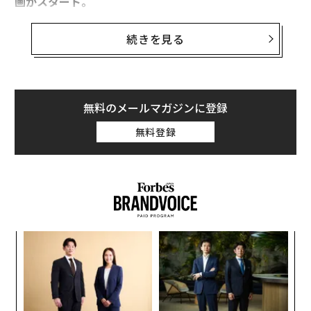
画がスタート。
第0回として、城口に30Under30に選出されるまでの起
続きを見る
業家としての経緯、そして日本と異なるヨーロッパの起
業環境について語ってもらった。
無料のメールマガジンに登録
現在、家庭向け電力・ガス切り替えサービスであるエネ
無料登録
チェンジ社と、電力データ解析サービスSMAP ENERGY
社の2つの会社の代表取締役会長を兼任しています。
昨年、「Forbes 30 Under 30 Europe」に選んでいただ
いたのは、ヨーロッパと日本を拠点に従業員100人以上
の規模でエネルギー企業を経営し、上場を狙える位置に
いること、そして英ケンブリッジ大学から出資を受け、
キ
パ
か。
技
さらにEUが出資しているベンチャープログラム「Climat
キャ
無
e-KIC」からも出資を受けており、ヨーロッパから見ても
“
R S
防
オ
分かりやすい基準を満たしていたからではないかと思っ
ジ
ています。