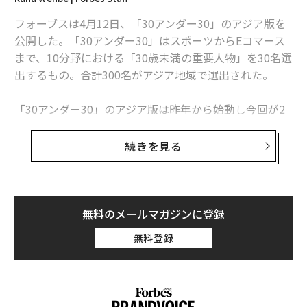
リッジの博士課程に籍を置いていた、ということです。
お互いに、この3～4年の間にいい起業仲間を探して、絶
フォーブスは4月12日、「30アンダー30」のアジア版を
対に会社を作ってやろう、と思っていました。
公開した。「30アンダー30」はスポーツからEコマース
まで、10分野における「30歳未満の重要人物」を30名選
これは余談ですが、キャンパス内で他の学生のアテンシ
出するもの。合計300名がアジア地域で選出された。
ョンを集めるために、2人とも戦略的に目立つポルシェ
に乗っていました。学生でポルシェに乗っていたのは、
「30アンダー30」のアジア版は昨年から始動し今回が2
私と彼の2人だけだったと思います。今も多くの友人が
回目。初年度には日本のスポーツ界から田中将大、錦織
ディープマインドのアルファ碁に関わっています。“AI
圭、内村航平らが選ばれた。対象となる地域はアジア及
続きを見る
（人工知能）のメッカ”のような場所に、唯一の日本人
びオーストラリアの30ヶ国で、国別に見ると中国が76
として関われたのはよかったと思っています。
名、インドが53名、オーストラリア29名、日本が16名と
なっている［
2016年の記事はこちら
］。
投資家との出会いで、「研究」か
無料のメールマガジンに登録
次ページ ＞
ら「起業」へ
主要メンバーには中国のスーパーモデルのリウ・ウェ
無料登録
ン、ベトナムのヒップホップ女王のスボイ、中国の女子
水泳選手の傅園慧（フ・エンケイ）、マレーシアの女優
1
2
で起業家のNeelofa、インドのメッセージアプリ「Hik
e」を立ち上げ1億人以上のユーザーを獲得しているKavi
構成＝岩坪文子