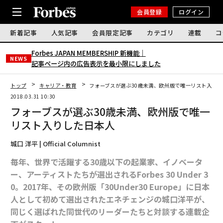
会員登録
ログイン
新着記事
人気記事
会員限定記事
カテゴリ
連載
コ
Forbes JAPAN MEMBERSHIP 新機能｜
NEWS
記事ページ内の広告表示を最小限にしました
トップ
キャリア・教育
フォーブスが選ぶ30歳未満、欧州版で唯一リスト入り
2018.03.31 10:30
フォーブスが選ぶ30歳未満、欧州版で唯一
リスト入りした日本人
城口 洋平 | Official Columnist
毎年、世界で活躍する30歳以下の起業家、イノベータ
ー、アーティストたちが選出されるForbes 30 Under 3
0。2017年、その欧州版「
30Under30 Europe
」に
日本
人として初めて選出されたエネチェンジの城口洋平が
、
同じく選ばれた
同世代のリーダーたちと対談する連載企