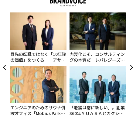
n Bhati Mittalらの名前が並んだ。
キ
パ
2026年9月号発売中
か。
技
キャ
無
“
R S
防
オ
最新号の購入はこちらから
ジ
目先の転職ではなく「10年後
内製化こそ、コンサルティン
メンバーシップに登録する
の価値」をつくる──アサイ
グの本質だ レバレジーズが
ンの長期伴走型支援とは
実践する、次世代ファームの
全貌
関連記事
アジアを代表する「30歳未満」に香川真司ら日本人16組が選出
エンジニアのためのサウナ併
「老舗は常に新しい」。創業
設オフィス「Mobius Park」
360年ＹＵＡＳＡとカクシン
がオープン──タマディック
CEO田尻望が語る、AIを超え
優秀な社員が辞めてしまう本当の理由
が健康経営を徹底する理由
る人の価値
子どもを優秀なリーダーにする10の方法