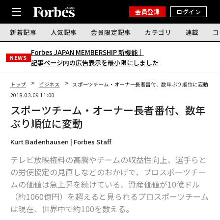
会員登録
ログイン
新着記事
人気記事
会員限定記事
カテゴリ
連載
コ
Forbes JAPAN MEMBERSHIP 新機能｜
NEWS
記事ページ内の広告表示を最小限にしました
トップ
ビジネス
スポーツチーム・オーナー長者番付、数年ぶり順位に変動
2018.03.09 11:00
スポーツチーム・オーナー長者番付、数年
ぶり順位に変動
Kurt Badenhausen | Forbes Staff
テレビ放映権料の高騰やチームの収益性向上、選手らと
の労使協定の見直しなどのおかげで、プロスポーツチー
ムの価値は急上昇を続けている。資産価値が10億ドル
（約1060億円）を超えると見られるプロスポーツチーム
は現在、世界中で約100を数える。