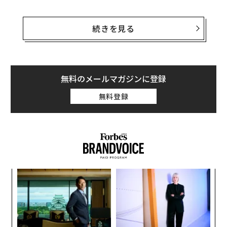
フォーブスが先ごろ発表した
最新の世界長者番付
では、
アマゾン・ドット・コムのジェフ・ベゾス最高経営責任
続きを見る
者（CEO）がマイクロソフトの創業者ビル・ゲイツを抜
き、初の首位となった。そして、今年で32回目の発表と
なるその番付では、最もリッチなスポーツチーム・オー
ナーの順位にも変動が見られた。
無料のメールマガジンに登録
無料登録
チームオーナーの資産ランキングで今回初の1位となっ
たのは、インドのプロクリケットリーグ、インディア
ン・プレミア・リーグ（IPL）のムンバイ・インディアン
ズを所有するムケシュ・アンバニだ。
ンツ
内
への
グ
た、
実
〈7
全
ャ
ト