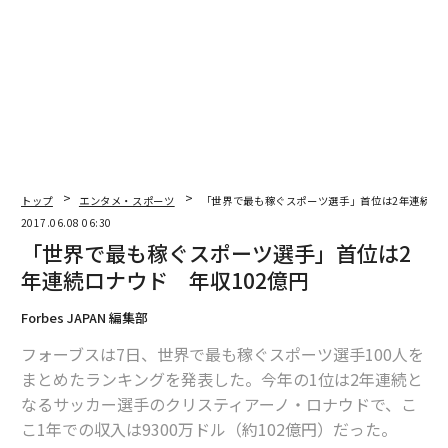
編集＝木内涼子 写真＝Gettyimages
2026年9月号発売中
最新号の購入はこちらから
トップ
エンタメ・スポーツ
「世界で最も稼ぐスポーツ選手」首位は2年連続ロナ
2017.06.08 06:30
メンバーシップに登録する
「世界で最も稼ぐスポーツ選手」首位は2
年連続ロナウド 年収102億円
Forbes JAPAN 編集部
フォーブスは7日、世界で最も稼ぐスポーツ選手100人を
関連記事
まとめたランキングを発表した。今年の1位は2年連続と
「世界で最も稼ぐスポーツ選手」首位は2年連続ロナウド 年収102億円
なるサッカー選手のクリスティアーノ・ロナウドで、こ
こ1年での収入は9300万ドル（約102億円）だった。
「世界一の富豪」だった日本人とは？ 長者番付に関する12のトリビア