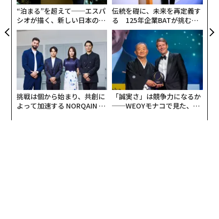
リア
“泊まる”を超えて──エスパ
伝統を礎に、未来を再定義す
UM
シオが描く、新しい日本のラ
る 125年企業BATが挑むス
グジュアリー（前編）
モークレスな未来
挑戦は個から始まり、共創に
「誠実さ」は競争力になるか
よって加速する NORQAIN JA
──WEOYモナコで見た、く
PAN 特別座談会
ら寿司の経営哲学