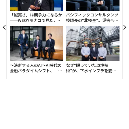
実
全
「誠実さ」は競争力になるか
パシフィックコンサルタンツ
──WEOYモナコで見た、く
技師長の"北極星"。災害への
ら寿司の経営哲学
無力感を乗り越え見つけた、
防災一筋20年の答え
〜決断する人のAI〜AI時代の
なぜ“眠っていた環境技
金融パラダイムシフト、「超
術”が、下水インフラを変え
個別化」の核心 【MUFG×ウ
たのか──産総研×月島JFE
ェルスナビ×PwC】
アクアソリューションの10年