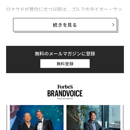
ロナウドが首位に立つ以前は、ゴルフのタイガー・ウッ
「マクドナルドだけ」を食べ続けると何が起こる？
ズとボクシングのフロイド・メイウェザーが15年連続で
トップの座を奪い合っていた。今年のウッズの順位は17
「最も価値あるスポーツチーム」トップ10、今年もカウボーイズが1位
続きを見る
位。一方のメイウェザーはここ1年間で試合に全く出場
ビル・ゲイツから孫 正義まで、「世界の大豪邸」11選！
しておらず、ランキング外となった。
ジェフ・ベゾス
ポール・アレン
スティーブ・バルマー
100人の合計年収は31億1000万ドル（約3400億円）に上
無料のメールマガジンに登録
り、昨年の31億1500万ドルからわずかに減少。スポンサ
ムケシュ・アンバニ
ミッキー・アリソン
レビ
タグ：
無料登録
ー収入の総額も昨年比4％減の8億8700万ドル（約970億
Microsoft/マイクロソフト
eight
円）だった。
リライアンス・インダストリーズ
レッドブル
ホンダ
advertisement
創業
伝
シン
る
超え
モ
内
グ