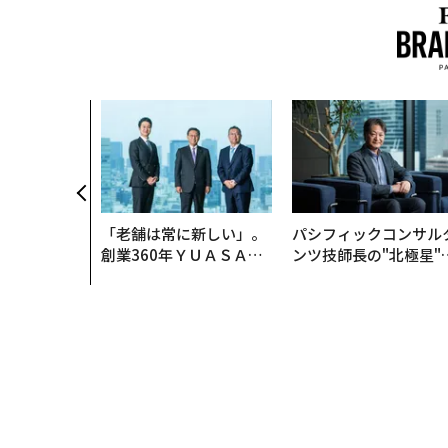
「老舗は常に新しい」。
パシフィックコンサル
創業360年ＹＵＡＳＡと
ンツ技師長の"北極星"
カクシンCEO田尻望が語
災害への無力感を乗り
る、AIを超える人の価値
え見つけた、防災一筋2
年の答え