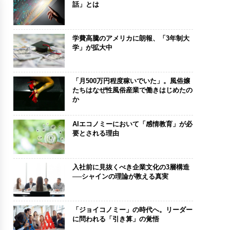
話」とは
学費高騰のアメリカに朗報、「3年制大
学」が拡大中
「月500万円程度稼いでいた」。風俗嬢
たちはなぜ性風俗産業で働きはじめたの
か
AIエコノミーにおいて「感情教育」が必
要とされる理由
入社前に見抜くべき企業文化の3層構造
──シャインの理論が教える真実
「ジョイコノミー」の時代へ。リーダー
に問われる「引き算」の覚悟