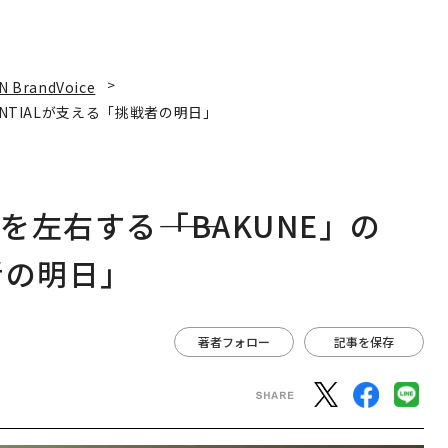
N BrandVoice
ENTIALが支える「挑戦者の明日」
左右する――「BAKUNE」の
者の明日」
著者フォロー
記事を保存