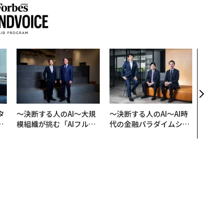
「誠
るか
見た
学
タ
〜決断する人のAI〜大規
〜決断する人のAI〜AI時
。
模組織が挑む「AIフル実
代の金融パラダイムシフ
越
装」“使う”企業から“動
ト、「超個別化」の核心
0
く”企業へ【NTTドコモ
【MUFG×ウェルスナビ
ビジネス×PwC】
×PwC】