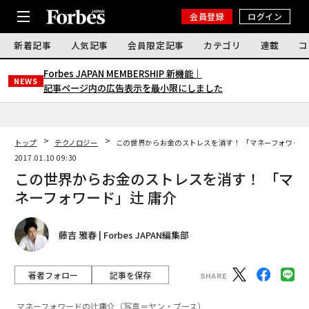
会員登録
ログイン
新着記事
人気記事
会員限定記事
カテゴリ
連載
コ
Forbes JAPAN MEMBERSHIP 新機能｜
NEWS
記事ページ内の広告表示を最小限にしました
トップ
テクノロジー
この世界からお金のストレスを消す！ 「マネーフォワード
2017.01.10 09:30
この世界からお金のストレスを消す！ 「マ
ネーフォワード」辻 庸介
藤吉 雅春 | Forbes JAPAN編集部
著者フォロー
記事を保存
マネーフォワードの辻庸介（写真＝ヤン・ブース）