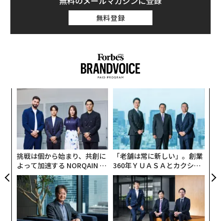
無料のメールマガジンに登録
無料登録
キ
目
か。
の
キャ
ン
〜
R S
織
う
T
挑戦は個から始まり、共創に
「老舗は常に新しい」。創業
よって加速する NORQAIN JA
360年ＹＵＡＳＡとカクシン
PAN 特別座談会
CEO田尻望が語る、AIを超え
る人の価値