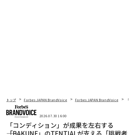
トップ
Forbes JAPAN BrandVoice
Forbes JAPAN BrandVoice
「コン
2026.07.30 16:00
「コンディション」が成果を左右する
――「BAKUNE」のTENTIALが支える「挑戦者