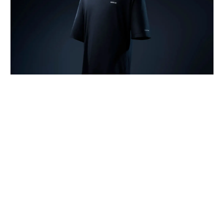
「寝返りのしにくさ」や夏場の「汗による不快感」を睡眠環境の課題とし
て設定し、設計と通気性、吸湿性にこだわった「BAKUNE Dry Pro」
TENTIALは、良質な睡眠を睡眠生理学と睡眠環境の両面
から深掘り追求していく中で、寝床内環境（温度・湿
度）のコントロール、肌あたりや素材の快適性、睡眠中
の動きやすさという3つの要素が重要であると捉えた。
そして、その各要素に対し、これまで積み重ねた研究成
果を落とし込んだのが「BAKUNE Dry Pro」だ。
※3
綿素材比約2.4倍の通気性と約1.3倍の吸放湿性
が熱と