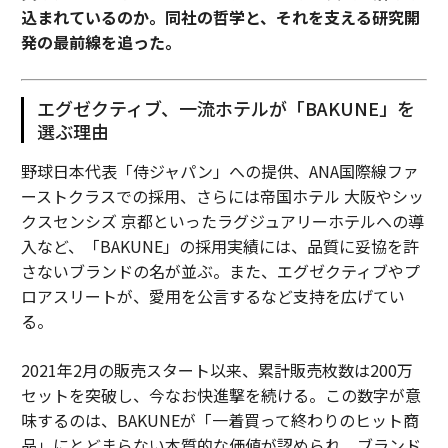
込まれているのか。同社の哲学と、それを支える研究開
発の最前線を追った。
エグゼクティブ、一流ホテルが「BAKUNE」を
選ぶ理由
野球日本代表「侍ジャパン」への提供、ANA国際線ファ
ーストクラスでの採用、さらには帝国ホテル 大阪やシッ
クスセンシズ 京都といったラグジュアリーホテルへの導
入など、「BAKUNE」の採用実績には、品質に妥協を許
さないブランドの名が並ぶ。また、エグゼクティブやプ
ロアスリートが、愛用を公言するなど支持を広げてい
る。
2021年2月の販売スタート以来、累計販売枚数は200万
セットを突破し、今なお快進撃を続ける。この数字が意
味するのは、BAKUNEが「一着買って終わりのヒット商
品」にとどまらない本質的な価値が認められ、ブランド