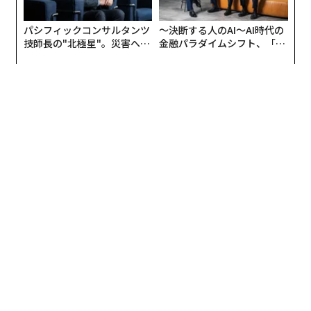
パシフィックコンサルタンツ
〜決断する人のAI〜AI時代の
技師長の"北極星"。災害への
金融パラダイムシフト、「超
無力感を乗り越え見つけた、
個別化」の核心 【MUFG×ウ
防災一筋20年の答え
ェルスナビ×PwC】