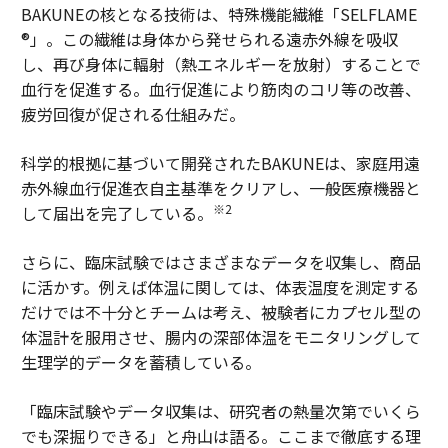
BAKUNEの核となる技術は、特殊機能繊維「SELFLAME
®」。この繊維は身体から発せられる遠赤外線を吸収
し、再び身体に輻射（熱エネルギーを放射）することで
血行を促進する。血行促進により筋肉のコリ等の改善、
疲労回復が促される仕組みだ。
科学的根拠に基づいて開発されたBAKUNEは、家庭用遠
赤外線血行促進衣自主基準をクリアし、一般医療機器と
※2
して届出を完了している。
さらに、臨床試験ではさまざまなデータを収集し、商品
に活かす。例えば体温に関しては、体表温度を測定する
だけでは不十分とチームは考え、被験者にカプセル型の
体温計を服用させ、腸内の深部体温をモニタリングして
生理学的データを蓄積している。
「臨床試験やデータ収集は、研究者の熱量次第でいくら
でも深掘りできる」と舟山は語る。ここまで徹底する理