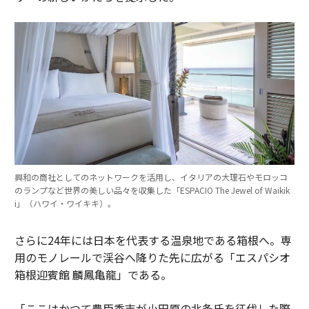
興和の商社としてのネットワークを活用し、イタリアの大理石やモロッコ
のランプなど世界の美しい品々を収集した「ESPACIO The Jewel of Waikik
i」（ハワイ・ワイキキ）。
さらに24年には日本を代表する温泉地である箱根へ。専
用のモノレールで渓谷へ降りた先に広がる「エスパシオ
箱根迎賓館 麟鳳亀龍」である。
「ここはかつて豊臣秀吉が小田原の北条氏を征伐した際