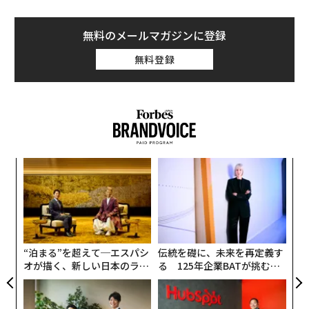
無料のメールマガジンに登録
無料登録
革
ク
た「
〜
金
個
ェ
“泊まる”を超えて─エスパシ
伝統を礎に、未来を再定義す
オが描く、新しい日本のラグ
る 125年企業BATが挑むス
ジュアリー（中編）
モークレスな未来