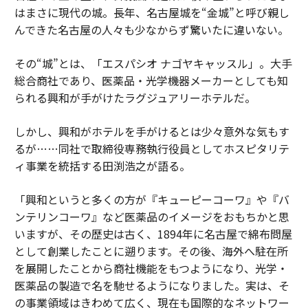
はまさに現代の城。長年、名古屋城を“金城”と呼び親し
んできた名古屋の人々も少なからず驚いたに違いない。
その“城”とは、「エスパシオ ナゴヤキャッスル」。大手
総合商社であり、医薬品・光学機器メーカーとしても知
られる興和が手がけたラグジュアリーホテルだ。
しかし、興和がホテルを手がけるとは少々意外な気もす
るが……同社で取締役専務執行役員としてホスピタリテ
ィ事業を統括する田渕浩之が語る。
「興和というと多くの方が『キューピーコーワ』や『バ
ンテリンコーワ』など医薬品のイメージをおもちかと思
いますが、その歴史は古く、1894年に名古屋で綿布問屋
として創業したことに遡ります。その後、海外へ駐在所
を展開したことから商社機能をもつようになり、光学・
医薬品の製造で名を馳せるようになりました。実は、そ
の事業領域はきわめて広く、現在も国際的なネットワー