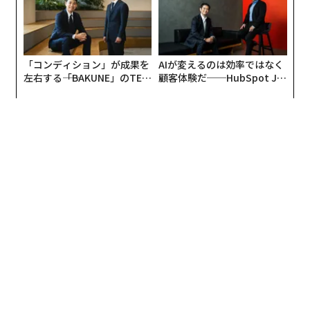
「コンディション」が成果を
AIが変えるのは効率ではなく
左右する――「BAKUNE」のTEN
顧客体験だ──HubSpot Ja
TIALが支える「挑戦者の明
panが語る「Grow Better」
日」
な組織のつくり方