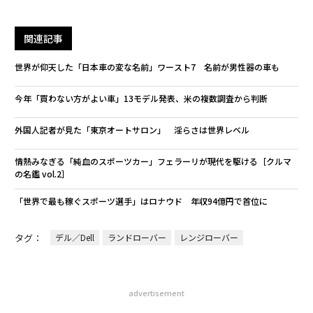
関連記事
世界が仰天した「日本車の変な名前」ワースト7 名前が男性器の車も
今年「買わない方がよい車」13モデル発表、米の複数調査から判断
外国人記者が見た「東京オートサロン」 淫らさは世界レベル
情熱みなぎる「純血のスポーツカー」フェラーリが現代を駆ける［クルマ
の名鑑 vol.2］
「世界で最も稼ぐスポーツ選手」はロナウド 年収94億円で首位に
タグ：
デル／Dell
ランドローバー
レンジローバー
advertisement