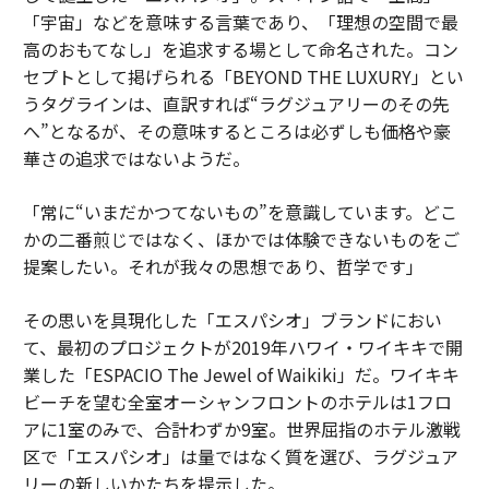
「宇宙」などを意味する言葉であり、「理想の空間で最
高のおもてなし」を追求する場として命名された。コン
セプトとして掲げられる「BEYOND THE LUXURY」とい
うタグラインは、直訳すれば“ラグジュアリーのその先
へ”となるが、その意味するところは必ずしも価格や豪
華さの追求ではないようだ。
「常に“いまだかつてないもの”を意識しています。どこ
かの二番煎じではなく、ほかでは体験できないものをご
提案したい。それが我々の思想であり、哲学です」
その思いを具現化した「エスパシオ」ブランドにおい
て、最初のプロジェクトが2019年ハワイ・ワイキキで開
業した「ESPACIO The Jewel of Waikiki」だ。ワイキキ
ビーチを望む全室オーシャンフロントのホテルは1フロ
アに1室のみで、合計わずか9室。世界屈指のホテル激戦
区で「エスパシオ」は量ではなく質を選び、ラグジュア
リーの新しいかたちを提示した。