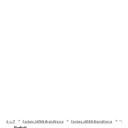
トップ
Forbes JAPAN BrandVoice
Forbes JAPAN BrandVoice
“泊