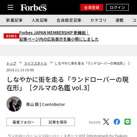
会員登録
ログイン
新着記事
人気記事
会員限定記事
カテゴリ
連載
コ
Forbes JAPAN MEMBERSHIP 新機能｜
NEWS
記事ページ内の広告表示を最小限にしました
トップ
ライフスタイル
しなやかに街を走る「ランドローバーの現在形」［クルマの
2016.11.13 10:00
しなやかに街を走る「ランドローバーの現
在形」［クルマの名鑑 vol.3］
青山 鼓 | Contributor
著者フォロー
記事を保存
ランドローバー レンジローバー・スポーツ HST (photograph by Tsukuru