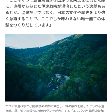
に、奥州から参じた伊達政宗が湯治したという逸話もあ
るとか。温泉だけではなく、日本の文化や歴史をより強
く意識することで、ここでしか味わえない唯一無二の体
験をつくりだしています」
かつて伊達政宗が小田原攻めの際に滞在し、戦の疲れを癒したと伝わる温
泉地。早川沿いの渓谷に9棟のヴィラが点在する「エスパシオ 箱根迎賓館