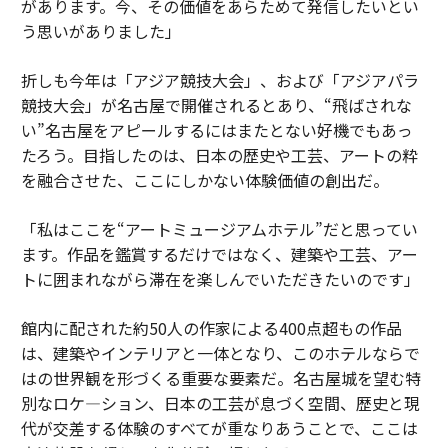
があります。今、その価値をあらためて発信したいとい
う思いがありました」
折しも今年は「アジア競技大会」、および「アジアパラ
競技大会」が名古屋で開催されるとあり、“飛ばされな
い”名古屋をアピールするにはまたとない好機でもあっ
たろう。目指したのは、日本の歴史や工芸、アートの粋
を融合させた、ここにしかない体験価値の創出だ。
「私はここを“アートミュージアムホテル”だと思ってい
ます。作品を鑑賞するだけではなく、建築や工芸、アー
トに囲まれながら滞在を楽しんでいただきたいのです」
館内に配された約50人の作家による400点超もの作品
は、建築やインテリアと一体となり、このホテルならで
はの世界観を形づくる重要な要素だ。名古屋城を望む特
別なロケ―ション、日本の工芸が息づく空間、歴史と現
代が交差する体験のすべてが重なりあうことで、ここは