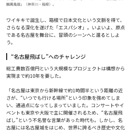
麟鳳亀龍」（神奈川・箱根）。
ワイキキで誕生し、箱根で日本文化という文脈を得て、
さらなる深化を遂げた「エスパシオ」。いよいよ、原点
である名古屋を舞台に、冒頭のシーンへと還るとしよ
う。
“名古屋飛ばし”へのチャレンジ
総工費数百億円という大規模なプロジェクトは構想から
実現まで約10年を要した。
「名古屋は東京から新幹線で約1時間半という距離の近
さが、“いつでも行ける場所”という印象を強めてしま
い、通過点になってしまっていました。コンサートやイ
ベントも東京や大阪で主に開催されるため、“名古屋飛
ばし”という不名誉な言葉があった時代も。しかし、名
古屋には名古屋城をはじめ、世界に誇るべき歴史や文化