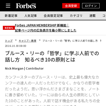
会員登録
ログイン
新着記事
人気記事
会員限定記事
カテゴリ
連載
コ
Forbes JAPAN MEMBERSHIP 新機能｜
NEWS
記事ページ内の広告表示を最小限にしました
トップ
キャリア・教育
ブルース・リーの「哲学」に学ぶ人前での話し方 知る
2016.10.30 08:00
ブルース・リーの「哲学」に学ぶ人前での
話し方 知るべき10の原則とは
Nick Morgan | Contributor
カンフースターのブルース・リーは、史上最も偉大なカ
ンフーの達人の一人だっただけでなく、かなりの哲学者
だったようだ。思い浮かんださまざまなことを、ノート
に書き留めていた。リーには自らの人生の原則としてい
た10のことがあった。人前で話す機会がある私たちの全