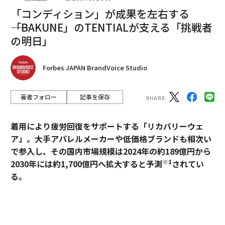
「コンディション」が成果を左右する
2026年9月号発売中
――「BAKUNE」のTENTIALが支える「挑戦者
の明日」
最新号の購入はこちらから
Forbes JAPAN BrandVoice Studio
メンバーシップに登録する
著者フォロー
記事を保存
着用により疲労回復をサポートする「リカバリーウェ
ア」。大手アパレルメーカーや低価格ブランドも相次い
関連記事
で参入し、その国内市場規模は2024年の約189億円から
講演者が犯しがちな5つのミスとその回避法
※1
2030年には約1,700億円へ拡大すると予測
されてい
る。
CAがビキニで乗務するLCC「ベトジェットエア」 前年比2倍の急成長
過熱するマーケットにおいて、価格競争とは一線を画す
ダメな上司だけがする10の発言
ブランドとして独自のポジションを築いているのが、TE