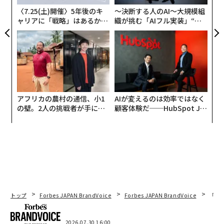
〈7.25(土)開催〉5年後のキ
〜決断する人のAI〜大規模組
ャリアに「戦略」はあるか。
織が挑む「AIフル実装」“使
トップエグゼクティブのキャ
う”企業から“動く”企業へ【N
リアに触れる1日│CAREER S
TTドコモビジネス×PwC】
UMMIT 2026
アフリカの農村の通信、小1
AIが変えるのは効率ではなく
の壁。2人の挑戦者が手にし
顧客体験だ──HubSpot Ja
た「次なる武器」
panが語る「Grow Better」
な組織のつくり方
トップ
Forbes JAPAN BrandVoice
Forbes JAPAN BrandVoice
「コン
編集 = 木内涼子
2026.07.30 16:00