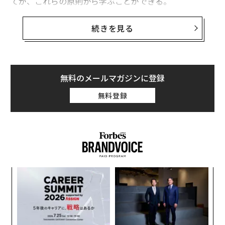
てが、これらの原則から学ぶことができる。
１. 自分で期待する以上のことは得られない
続きを見る
目標は高く設定する必要がある。カンフーを極めようと
するときと同じように（筆者はそう想像するだけなのだ
が）、私たちは挫折感にさいなまれるものだ。だが、目
無料のメールマガジンに登録
標を高く設定すれば、自分に努力を強い、そしてその分
無料登録
だけ上達できる。
〜
金
個
“
ェ
オ
ジ