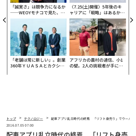
な
「誠実さ」は競争力になるか
〈7.25(土)開催〉5年後のキ
──WEOYモナコで見た、く
ャリアに「戦略」はあるか。
ら寿司の経営哲学
トップエグゼクティブのキャ
リアに触れる1日│CAREER S
UMMIT 2026
「老舗は常に新しい」。創業
アフリカの農村の通信、小1
360年ＹＵＡＳＡとカクシン
の壁。2人の挑戦者が手にし
CEO田尻望が語る、AIを超え
た「次なる武器」
る人の価値
トップ
テクノロジー
配車アプリ乱立時代の終焉 「リフト身売り」でウーバーV
2016.07.05 07:00
配車アプリ乱立時代の終焉 「リフト身売