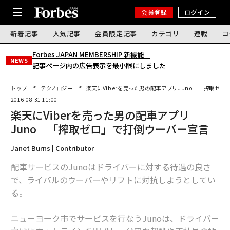
会員登録
ログイン
新着記事
人気記事
会員限定記事
カテゴリ
連載
コ
Forbes JAPAN MEMBERSHIP 新機能｜
NEWS
記事ページ内の広告表示を最小限にしました
トップ
テクノロジー
楽天にViberを売った男の配車アプリJuno 「搾取ゼ
2016.08.31 11:00
楽天にViberを売った男の配車アプリ
Juno 「搾取ゼロ」で打倒ウーバー宣言
Janet Burns | Contributor
配車サービスのJunoはドライバーに対する待遇の良さ
で、ライバルのウーバーやリフトに対抗しようとしてい
る。
ニューヨーク市でサービスを行なうJunoは、ドライバー