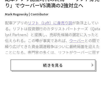
編集＝上田裕資
り」でウーバーVS滴滴の2強対立へ
Mark Rogowsky | Contributor
2026年9月号発売中
配車アプリの
リフト（Lyft）に身売り説
が急浮上してい
る。リフトは投資銀行のカタリストパートナーズ（Qata
lyst Partners）と提携し、売却先候補の選定に入ったと
最新号の購入はこちらから
伝えられる。この噂が事実であれば、
ウーバー
との間で
繰り広げてきた資金調達戦争はついに最終局面を迎えた
メンバーシップに登録する
ことになる。専門家の多くは、リフトがウーバーに屈す
るのは時間の問題だと見ていた。
続きを見る
（注記：筆者は2015年にウーバーに勤務していたが、本
稿には当時得た内部情報や、現在の社員から得た情報に
関連記事
基づく記述は一切ない）
配車アプリ乱立時代の終焉 「リフト身売り」でウーバーVS滴滴の2強対立
無料のメールマガジンに登録
へ
驚くべきは、リフトが独立経営やIPOを諦めるかもしれ
無料登録
ないということだ。同社は今年1月に10億ドル（1,016億
「世界一の富豪」だった日本人とは？ 長者番付に関する12のトリビア
円）を調達し、5月にはフォーブスの取材に15億ドルの