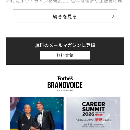
向けにホットラインを開設し、公平な報酬や正社員の地
位を保証。さらには、会社の株を与える計画も進めてい
る。こういった施策でドライバーの満足度を高め、サー
続きを見る
ビスの質の向上を狙っていると創業者でCEOのタルモ
ン・マルコ（Talmon Marco）は語る。
「シェアリング・エコノミーはこのまま進むと、ゆっく
無料のメールマガジンに登録
りと弱者を苦しめていきます」とマルコはラジオ局NPR
無料登録
で語った。「私は社会主義者ではありません。しかし、
シェアリング・エコノミーは中流階級の下層に位置する
人々をさらに押し下げると考えています」
目
の
ン
A
顧客
pa