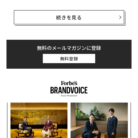
調査では、仕事に就く上で最も重視する要素を質問。す
ると、働く親の84％が“働き方の柔軟性”と回答し、その
続きを見る
次にワーク・ライフ・バランス（80％）で、3番目に給
与（75％）、4番目に健康保険（42％）という結果にな
った。
無料のメールマガジンに登録
「働く親が、働き方の柔軟性を何よりも重視していると
無料登録
いう結果は驚きだった」と、フレックスジョブスのブリ
ー・レイノルズは言う。
るか
エ
、く
設オ
が
A
が
顧客
pa