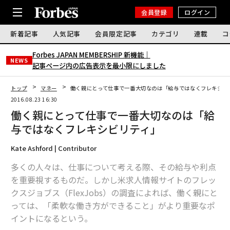
会員登録
ログイン
新着記事
人気記事
会員限定記事
カテゴリ
連載
コ
Forbes JAPAN MEMBERSHIP 新機能｜
NEWS
記事ページ内の広告表示を最小限にしました
トップ
マネー
働く親にとって仕事で一番大切なのは「給与ではなくフレキシビ
2016.08.23 16:30
働く親にとって仕事で一番大切なのは「給
与ではなくフレキシビリティ」
Kate Ashford | Contributor
多くの人々は、仕事について考える際、その給与や利点
を重要視するものだ。しかし米求人情報サイトのフレッ
クスジョブス（FlexJobs）の調査によれば、働く親にと
っては、「柔軟な働き方ができること」がより重要なポ
イントになるという。