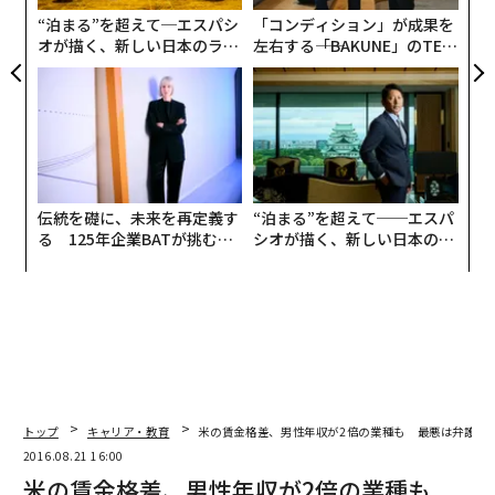
な
“泊まる”を超えて─エスパシ
「コンディション」が成果を
オが描く、新しい日本のラグ
左右する――「BAKUNE」のTEN
ジュアリー（中編）
TIALが支える「挑戦者の明
日」
伝統を礎に、未来を再定義す
“泊まる”を超えて──エスパ
る 125年企業BATが挑むス
シオが描く、新しい日本のラ
モークレスな未来
グジュアリー（前編）
トップ
キャリア・教育
米の賃金格差、男性年収が2倍の業種も 最悪は弁護士
2016.08.21 16:00
編集＝森 美歩
米の賃金格差、男性年収が2倍の業種も