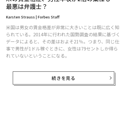
最悪は弁護士？
2026年9月号発売中
Karsten Strauss | Forbes Staff
米国は男女の賃金格差が非常に大きいことは既に広く知
られている。2014年に行われた国勢調査の結果に基づく
最新号の購入はこちらから
データによると、その差はおよそ21％。つまり、同じ仕
事で男性が1ドル稼ぐときに、女性は79セントしか得ら
メンバーシップに登録する
れていないということになる。
フォーブスはこのほど、特に男女の賃金格差が目立って
大きいのはどの業種かについて調査し、その結果をまと
続きを見る
めた。リストはテキサス州に拠点を置く情報サービス会
関連記事
社、ヘッドライト・データが公表した報告書を基に作成
米の賃金格差、男性年収が2倍の業種も 最悪は弁護士？
したものだ。
もうやめどき？ 辞職すべきタイミングを知らせる10の兆候
米国内の全ての業種の給与について調べたところ、2014
年の女性の年収の中央値は、2万8,267ドル（約283万
「就職に最も役立つ／役立たない修士号」ベスト＆ワースト10
円）。男性は同4万159ドル（約402万720円）だった。