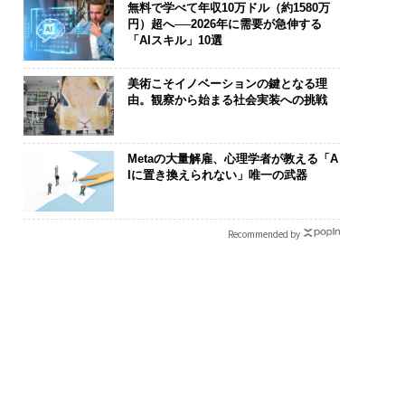
無料で学べて年収10万ドル（約1580万
円）超へ──2026年に需要が急伸する
「AIスキル」10選
美術こそイノベーションの鍵となる理
由。観察から始まる社会実装への挑戦
Metaの大量解雇、心理学者が教える「A
Iに置き換えられない」唯一の武器
Recommended by
ジニアのためのサウ
革新は下山で生まれる─
挑戦は個から
設オフィス「Mobiu
─レクサスが新型TZとE
創によって加速
Park」がオープン──
Sに込めた「DISCOVE
QAIN JAPAN
ディックが健康経営
R」の哲学