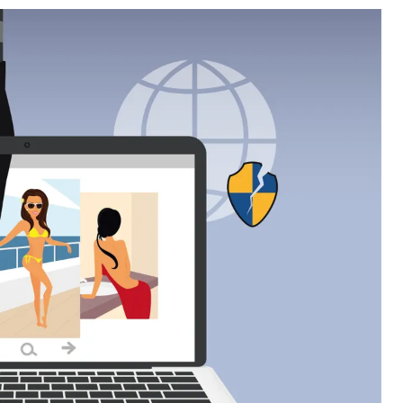
じめとする人気女優らが被害に遭った2014年の「セレ
15日、ライアン・コリンズ（36）容疑者を起訴した。
なくとも50枚、Gmailのアカウントから72枚のプライベ
せていた。