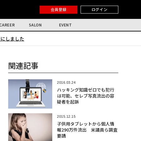
会員登録
ログイン
CAREER
SALON
EVENT
限にしました
関連記事
2016.03.24
ハッキング知識ゼロでも犯行
は可能、セレブ写真流出の容
疑者を起訴
2015.12.15
子供用タブレットから個人情
報290万件流出 米議員ら調査
要請