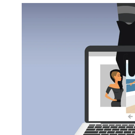
Julia Tim / shutterstock
ジェニファー・ローレンスやケイト・アプトンをは
ブゲート」事件に関与したとして、米司法省は3月
コリンズは被害者らのiCloudのアカウントから少
ートな写真を盗み出し、ネット上に大量に流出さ