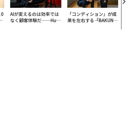
を徹
0
AIが変えるのは効率では
「コンディション」が成
─
なく顧客体験だ──Hub
果を左右する――「BAKUN
型
Spot Japanが語る「Gr
E」のTENTIALが支える
ow Better」な組織のつ
「挑戦者の明日」
くり方
行は可能、セレブ写真流出の容疑者を起訴
犯行は可能、セレブ写真流出の