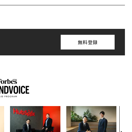
無料登録
エン
ナ併
s 
タマ