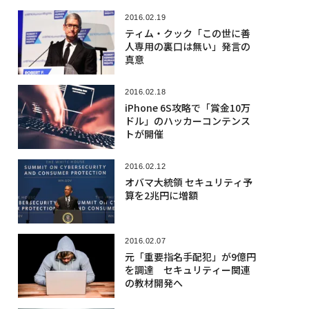
オバマ大統領 セキュリティ予
算を2兆円に増額
2016.02.07
元「重要指名手配犯」が9億円
を調達 セキュリティー関連
の教材開発へ
2016.02.05
バービー人形に続き「テディ
ベア」もハッキングの危機に