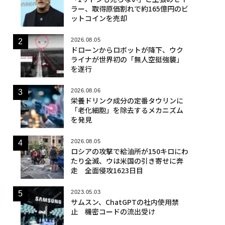
ラー、取得原価割れで約165億円のビ
ットコインを売却
2026.08.05
ドローンからロボットが降下、ウク
ライナが世界初の「無人空挺強襲」
を遂行
2026.08.06
栄養ドリンク成分の定番タウリンに
「老化細胞」を除去するメカニズム
を発見
2026.08.05
ロシアの攻撃で給油所が150キロにわ
たり全滅、ウは米国の引き寄せに奔
走 全面侵攻1623日目
2023.05.03
サムスン、ChatGPTの社内使用禁
止 機密コードの流出受け