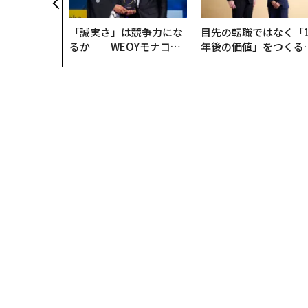
「誠実さ」は競争力にな
目先の転職ではなく「1
るか──WEOYモナコで
年後の価値」をつくる
見た、くら寿司の経営哲
─アサインの長期伴走
学
支援とは
トップ
テクノロジー
ハッキング知識ゼロでも犯
テクノロジー
2016.03.24 10:01
ハッキング知識ゼロでも